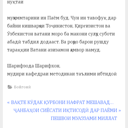
нуқтаи
муҳиммтарини ин Паём буд. Чун ин тавофуқ дар
байни кишварҳои Тоҷикистон, Қирғизистон ва
Ӯзбекистон ватани моро ба макони сулҳу суботи
абадӣ табдил додааст. Ва роҳро барои рушду
тараққии Ватани азизамон ҳамвор намуд.
Шарифзода Шарифхон,
мудири кафедраи методикаи таълими ибтидоӣ
Бойгонӣ
Навигация
P
ВАҚТЕ КӮДАК ҚУРБОНИ НАФРАТ МЕШАВАД…
r
N
ҶАНБАҲОИ СИЁСАТИ ИҚТИСОДӢ ДАР ПАЁМИ
по
e
e
ПЕШВОИ МУАЗЗАМИ МИЛЛАТ
записям
v
x