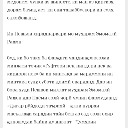
медонем, чунки аз шинохте, ки ман аз қирғизҳо
дорам баъид аст, ки онҳо ташаббускори ин сулҳу
салоҳ бошанд.
Ин Пешвои хирадпарвари мо муҳтарам Эмомалӣ
Раҳомн
буд, ки бо такя ба фарҳанги чандинҳазорсолаи
миллати тоҷик «Гуфтори нек, пиндори нек ва
кирдори нек» ба ин минтақа ва мардумони ин
минтақа сулҳу суботи доимӣ оварданд. Дар ин
бора худи Пешвои миллат муҳтарам Эмомалӣ
Раҳмон дар Паёми солӣ ҷорӣ чунин фармудаанд:
«Дигар рӯйдоди таърихӣ – ҳалли пурраи
масъалаҳои сарҳадии тайи беш аз сад соли охир
ҳалношудаи байни ду давлат –Ҷумҳурии