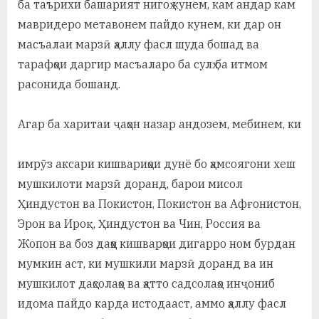
ба таърихи башарият нигоҳ кунем, кам андар кам
мавридеро метавонем пайдо кунем, ки дар он
масъалаи марзӣ ҳаллу фасл шуда бошад ва
тарафҳои даргир масъаларо ба сулҳ ба итмом
расонида бошанд.
Агар ба харитаи ҷаҳон назар андозем, мебинем, ки
имрӯз аксари кишвариҳои дунё бо ҳамсоягони хеш
мушкилоти марзӣ доранд, барои мисол
Ҳиндустон ва Покистон, Покистон ва Афғонистон,
Эрон ва Ироқ, Ҳиндустон ва Чин, Россия ва
Жопон ва боз даҳҳо кишварҳои дигарро ном бурдан
мумкин аст, ки мушкили марзӣ доранд ва ин
мушкилот даҳсолаҳо ва ҳатто садсолаҳо инҷониб
идома пайдо карда истодааст, аммо ҳаллу фасл