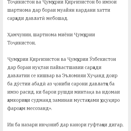
Тоҷикистон ва Ҷумҳурии Қирғизистон бо имзои
шартнома дар бораи муайян кардани хатти
сарҳади давлатӣ мебошад.
Ҳамчунин, шартнома миёни Ҷумҳурии
Тоҷикистон,
Ҷумҳурии Қирғизистон ва Ҷумҳурии Ӯзбекистон
дар бораи нуқтаи пайвастшавии сарҳади
давлатии се кишвар ва Эъломияи Хуҷанд доир
ба дӯстии абадӣ аз ҷониби сарони давлатҳо ба
имзо расид, ки барои рушди минтақа ва идомаи
ҳамкориҳои судманд заминаи мустаҳками ҳуқуқиро
фароҳам месозанд».
Ин ба назари инҷониб дар канори гуфтаҳои дигар,