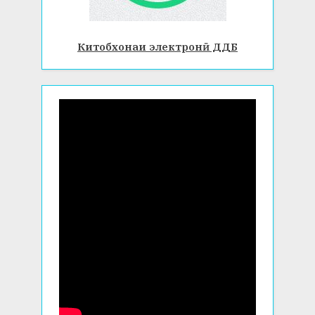
Китобхонаи электронӣ ДДБ