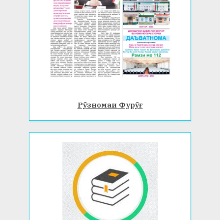
Рӯзномаи Фурӯғ