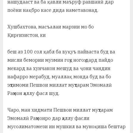
нашудааст ва ба қавли маъруф равшанӣ дар
поёни нақбро касе дида наметавонад.
Хушбахтона, масъалаи марзии мо бо
Қирғизистон, ки
беш аз 100 сол қабл ба вуқуъ пайваста буд ва
мисли бемории музмин гоҳу ногоҳ дард пайдо
мекард ва хунчакон мешуд ва ҷони чандин
нафарро мерабуд, муаллақ монда буд ва бо
эҳтимоми Пешвои миллат муҳтарам Эмомалӣ
Раҳмон ҳаллу фасл шуд.
Чаро, ман хидмати Пешвои миллат муҳтарам
Эмомалӣ Раҳмонро дар ҳаллу фасли
мусолиматомези ин мушкил ва муноқиша бештар