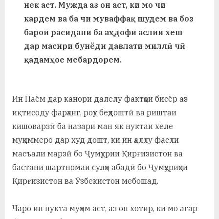
у
нек аст. Мужда аз он аст, ки мо чи
кардем ва ба чи муваффақ шудем ва боз
с
барои расидани ба аҳдофи аслии хеш
р
дар масири бунёди давлати миллӣ чӣ
а
қадамҳое мебардорем.
в
Ин Паём дар канори далелу фактҳои бисёр аз
иқтисоду фарҳанг, роҳу беҳдоштӣ ва риштаи
кишоварзӣ ба назари ман як нуктаи хеле
муҳиммеро дар худ дошт, ки ин ҳаллу фасли
масъали марзӣ бо Ҷумҳурии Қирғизистон ва
бастани шартномаи сулҳи абадӣ бо Ҷумҳуриҳои
Қирғизистон ва Ӯзбекистон мебошад.
Чаро ин нукта муҳим аст, аз он хотир, ки мо агар