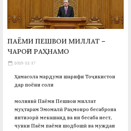
а
н
о
м
ПАЁМИ ПЕШВОИ МИЛЛАТ –
и
ЧАРОҒИ РАҲНАМО
Н
Posted
2025-12-17
By
on
saidov
о
Ҳамасола мардуми шарифи Тоҷикистон
с
дар поёни соли
и
молиявӣ Паёми Пешвои миллат
р
муҳтарам Эмомалӣ Раҳмонро бесаброна
и
интизорӣ мекашанд ва ин бесаба нест,
Х
чунки Паём паёми шодбошӣ ва муждаи