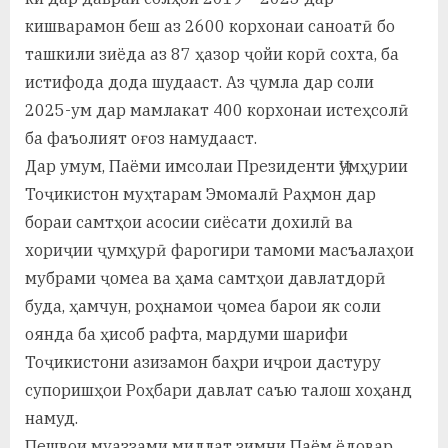
кишварамон беш аз 2600 корхонаи саноатӣ бо
ташкили зиёда аз 87 ҳазор ҷойи корӣ сохта, ба
истифода дода шудааст. Аз ҷумла дар соли
2025-ум дар мамлакат 400 корхонаи истеҳсолӣ
ба фаъолият оғоз намудааст.
Дар умум, Паёми имсолаи Президенти Ҷумҳурии
Тоҷикистон муҳтарам Эмомалӣ Раҳмон дар
бораи самтҳои асосии сиёсати дохилӣ ва
хориҷии ҷумҳурӣ фарогири тамоми масъалаҳои
мубрами ҷомеа ва ҳама самтҳои давлатдорӣ
буда, ҳамчун, роҳнамои ҷомеа барои як соли
оянда ба ҳисоб рафта, мардуми шарифи
Тоҷикистони азизамон баҳри иҷрои дастуру
супоришҳои Роҳбари давлат саъю талош хоҳанд
намуд.
Пешвои муаззами миллат зимни Паём ёдовар