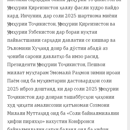
Ҷумҳурии Қирғизистон ҳаллу фасли худро пайдо
кард. Инчунин, дар соли 2025 шартнома миёни
Ҷумҳурии Тоҷикистон, Ҷумҳурии Қирғизистон ва
Ҷумҳурии Ӯзбекистон дар бораи нуқтаи
пайвастшавии сарҳади давлатии се кишвар ва
Эъломияи Хуҷанд доир ба дӯстии абадӣ аз
ҷониби сарони давлатҳо ба имзо расид.
Президенти Ҷумҳурии Тоҷикистон, Пешвои
миллат муҳтарам Эмомалӣ Раҳмон зимни ироаи
Паём оид ба муҳимтарин дастовардҳои соли
2025 иброз доштанд, ки дар соли 2025 Ҷумҳурии
Тоҷикистон дар доираи ташаббусҳои ҷаҳонии
худ ҷиҳати амалисозии қатъномаи Созмони
Милали Муттаҳид оид ба «Соли байналмилалии
ҳифзи пиряхҳо» нахустин Конфронси
байналмилалии сатҳи баланд оид ба ҳифзи