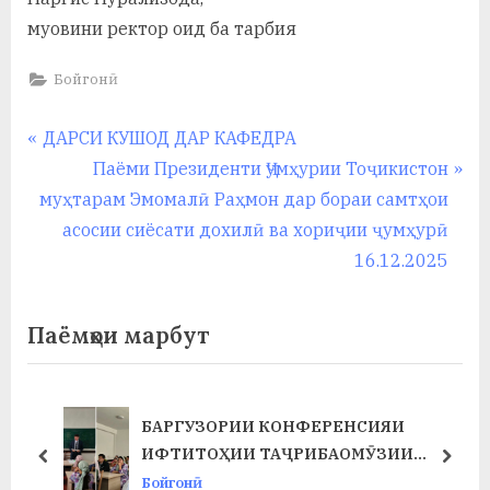
муовини ректор оид ба тарбия
Бойгонӣ
Навигация
P
ДАРСИ КУШОД ДАР КАФЕДРА
r
N
Паёми Президенти Ҷумҳурии Тоҷикистон
по
e
e
муҳтарам Эмомалӣ Раҳмон дар бораи самтҳои
записям
v
x
асосии сиёсати дохилӣ ва хориҷии ҷумҳурӣ
i
t
16.12.2025
o
P
u
o
Паёмҳои марбут
s
s
P
t
o
:
БАРГУЗОРИИ КОНФЕРЕНСИЯИ
Т
s
ИФТИТОҲИИ ТАҶРИБАОМӮЗИИ
prev
next
t
ИСТЕҲСОЛӢ ДАР ФАКУЛТЕТИ ХИМИЯ
Бойгонӣ