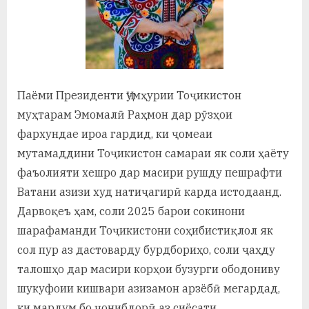
у
с
р
а
Паёми Президенти Ҷумҳурии Тоҷикистон
в
муҳтарам Эмомалӣ Раҳмон дар рӯзҳои
фархундае ироа гардид, ки ҷомеаи
мутамаддини Тоҷикистон самараи як соли ҳаёту
фаъолияти хешро дар масири рушду пешрафти
Ватани азизи худ натиҷагирӣ карда истодаанд.
Дарвоқеъ ҳам, соли 2025 барои сокинони
шарафаманди Тоҷикистони соҳибистиқлол як
сол пур аз дастоварду бурдбориҳо, соли ҷаҳду
талошҳо дар масири корҳои бузурги ободониву
шукуфоии кишвари азизамон арзёбӣ мегардад,
ки мардум бо ҷонибдорӣ аз сиёсати