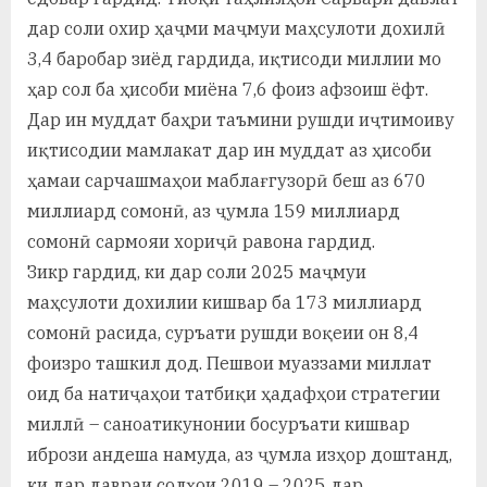
дар соли охир ҳаҷми маҷмуи маҳсулоти дохилӣ
3,4 баробар зиёд гардида, иқтисоди миллии мо
ҳар сол ба ҳисоби миёна 7,6 фоиз афзоиш ёфт.
Дар ин муддат баҳри таъмини рушди иҷтимоиву
иқтисодии мамлакат дар ин муддат аз ҳисоби
ҳамаи сарчашмаҳои маблағгузорӣ беш аз 670
миллиард сомонӣ, аз ҷумла 159 миллиард
сомонӣ сармояи хориҷӣ равона гардид.
Зикр гардид, ки дар соли 2025 маҷмуи
маҳсулоти дохилии кишвар ба 173 миллиард
сомонӣ расида, суръати рушди воқеии он 8,4
фоизро ташкил дод. Пешвои муаззами миллат
оид ба натиҷаҳои татбиқи ҳадафҳои стратегии
миллӣ – саноатикунонии босуръати кишвар
ибрози андеша намуда, аз ҷумла изҳор доштанд,
ки дар давраи солҳои 2019 – 2025 дар