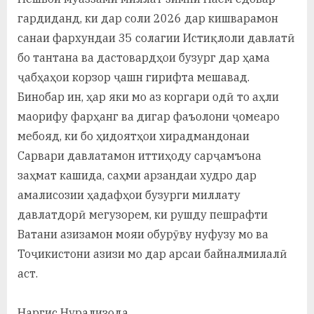
гардиданд, ки дар соли 2026 дар кишварамон
санаи фархундаи 35 солагии Истиқлоли давлатӣ
бо тантана ва дастовардҳои бузург дар ҳама
ҷабҳаҳои корзор ҷашн гирифта мешавад.
Бинобар ин, ҳар яки мо аз коргари одӣ то аҳли
маорифу фарҳанг ва дигар фаъолони ҷомеаро
мебояд, ки бо ҳидоятҳои хирадмандонаи
Сарвари давлатамон иттиҳоду сарҷамъона
заҳмат кашида, саҳми арзандаи худро дар
амалисозии ҳадафҳои бузурги миллату
давлатдорӣ мегузорем, ки рушду пешрафти
Ватани азизамон мояи обурӯву нуфузу мо ва
Тоҷикистони азизи мо дар арсаи байналмилалӣ
аст.
Наргис Нурализода,