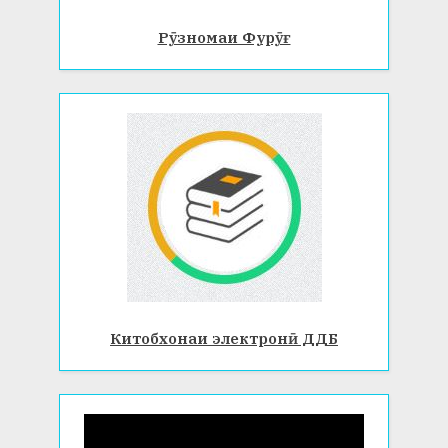
Рӯзномаи Фурӯғ
Китобхонаи электронӣ ДДБ