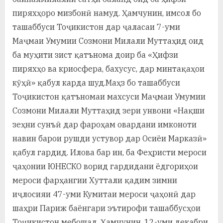
пиряхҳоро мизбонӣ намуд. Ҳамчунин, имсол бо
ташаббуси Тоҷикистон дар ҷаласаи 7-уми
Маҷмаи Умумии Созмони Милали Муттаҳид оид
ба муҳити зист қатънома доир ба «Ҳифзи
пиряхҳо ва криосфера, бахусус, дар минтақаҳои
кӯҳӣ» қабул карда шуд.Маҳз бо ташаббуси
Тоҷикистон қатъномаи махсуси Маҷмаи Умумии
Созмони Милали Муттаҳид зери унвони «Нақши
зеҳни сунъӣ дар фароҳам овардани имконоти
навин барои рушди устувор дар Осиёи Марказӣ»
қабул гардид. Илова бар ин, ба Феҳристи мероси
ҷаҳонии ЮНЕСКО ворид гардидани ёдгориҳои
мероси фарҳангии Хуттали қадим зимни
иҷлосияи 47-уми Кумитаи мероси ҷаҳонӣ дар
шаҳри Париж баёнгари эътирофи ташаббусҳои
Тоҷикистон мебошад. Ҳамчунин, 12-уми декабри