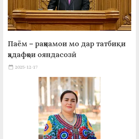
а
н
о
м
Паём – раҳнамои мо дар татбиқи
и
ҳадафҳои ояндасозӣ
Н
Posted
2025-12-17
By
on
saidov
о
с
и
р
и
Х