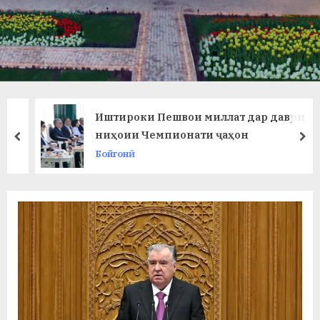
в
л
а
т
и
Иштироки Пешвои миллат дар даври
и
ниҳоии Чемпионати ҷаҳон
prev
ne
Бойгонӣ
Б
о
х
т
а
р
б