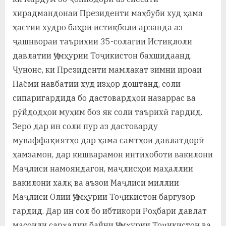
хирадмандонаи Президенти маҳбуби худ ҳама
ҳастии худро баҳри истиқболи арзанда аз
ҷашнвораи таърихии 35-солагии Истиқлоли
давлатии Ҷумҳурии Тоҷикистон бахшидаанд.
Чуноне, ки Президенти мамлакат зимни ироаи
Паёми навбатии худ изҳор доштанд, соли
сипаригардида бо дастовардҳои назаррас ва
рӯйдодҳои муҳим боз як соли таърихӣ гардид.
Зеро дар ин соли пур аз дастоварду
муваффақиятҳо дар ҳама самтҳои давлатдорӣ
ҳамзамон, дар кишварамон интихоботи вакилони
Маҷлиси намояндагон, маҷлисҳои маҳаллии
вакилони халқ ва аъзои Маҷлиси миллии
Маҷлиси Олии Ҷумҳурии Тоҷикистон баргузор
гардид. Дар ин сол бо ибтикори Роҳбари давлат
масоили сарҳадии байни Ҷумҳурии Тоҷикистон ва