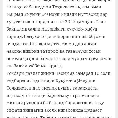
соли ҷорӣ бо иқдоми Тоҷикистон қатъномаи
Маҷмаи Умумии Созмони Милали Муттаҳид дар
хусуси эълон кардани соли 2027 ҳамчун «Соли
байналмилалии маърифати ҳуқуқӣ» қабул
гардид. Бемуҳобо ҷонибдории ин ташаббусҳои
ояндасози Пешвои муаззами мо дар арсаи
ҷаҳонӣ нишони эътироф ва таваҷҷуҳи хосаи
ҷомеаи ҷаҳонӣ ба масъалаҳои мубрами рӯзномаи
глобалӣ арзёбӣ мегардад.
Роҳбари давлат зимни Паёми аз самараи 10 соли
тадбирҳои андешидаи Ҳукумати Ҷумҳурии
Тоҷикистон дар амсири рушду тараққиёти
иқтисодӣ татбиқи барномаву стратегияҳои
миллии рушд, ки ба баланд бардоштани сатҳу
сифати зиндагии аҳолӣ нигаронида шудааст,
ёдовар гардид. Тибқи таҳлилҳои Сарвари давлат