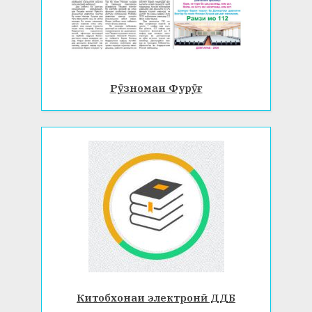
Рӯзномаи Фурӯғ
Китобхонаи электронӣ ДДБ