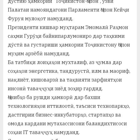
дӯстию ҳамкории “Тоҷикистон-Ҷопон”, узви
у
Палатаи намояндагони Парламенти Ҷопон Кейҷи
с
Фуруя мулоқот намуданд.
р
Президенти кишвар муҳтарам Эмомалӣ Раҳмон
саҳми Гурӯҳи байнипарлумониро дар таҳкими
а
дӯстӣ ва густариши ҳамкории Тоҷикистону Ҷопон
в
муҳим арзёбӣ намуданд.
Ба татбиқи лоиҳаҳои мухталиф, аз ҷумла дар
соҳаҳои энергетика, тандурустӣ, илм ва маориф,
нақлиёт, кишоварзӣ ва тақвияти зарфиятҳои
инсонӣ таваҷҷуҳи зиёд зоҳир гардид.
Ҷонибҳо ба рушди ҳамкорӣ дар бахши
технологияҳои иттилоотӣ, таъсиси технопаркҳо,
дастгирии бизнес-инкубаторҳо, стартапҳо ва
омода кардани мутахассисони баландихтисоси
соҳаи IT таваҷҷуҳ намуданд.