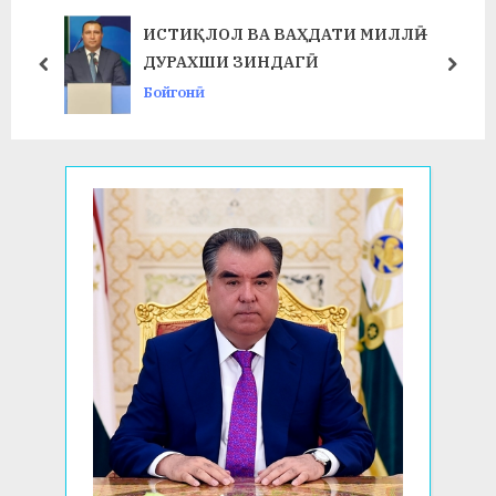
s
s
ИСТИҚЛОЛ ВА ВАҲДАТИ МИЛЛӢ –
t
P
ДУРАХШИ ЗИНДАГӢ
prev
next
:
o
Бойгонӣ
s
t
: