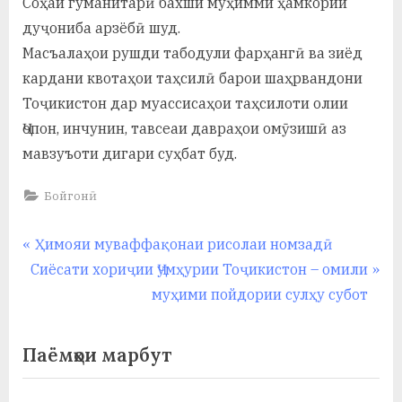
Соҳаи гуманитарӣ бахши муҳимми ҳамкории
дуҷониба арзёбӣ шуд.
Масъалаҳои рушди табодули фарҳангӣ ва зиёд
кардани квотаҳои таҳсилӣ барои шаҳрвандони
Тоҷикистон дар муассисаҳои таҳсилоти олии
Ҷопон, инчунин, тавсеаи давраҳои омӯзишӣ аз
мавзуъоти дигари суҳбат буд.
Бойгонӣ
Навигация
P
Ҳимояи муваффақонаи рисолаи номзадӣ
N
r
Сиёсати хориҷии Ҷумҳурии Тоҷикистон – омили
по
e
e
муҳими пойдории сулҳу субот
записям
x
v
t
i
Паёмҳои марбут
P
o
o
u