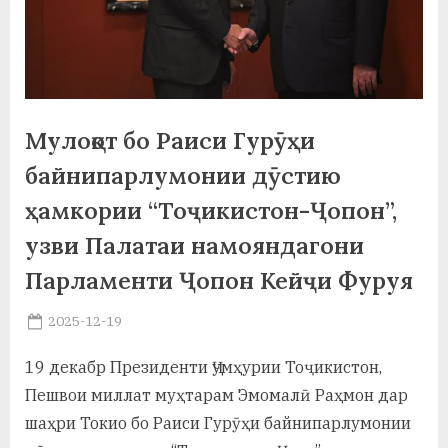
а
н
о
м
Мулоқот бо Раиси Гурӯҳи
и
байнипарлумонии дӯстию
Н
ҳамкории “Тоҷикистон-Ҷопон”,
узви Палатаи намояндагони
о
Парламенти Ҷопон Кейҷи Фуруя
с
и
Posted
2025-12-19
By
on
saidov
р
19 декабр Президенти Ҷумҳурии Тоҷикистон,
и
Пешвои миллат муҳтарам Эмомалӣ Раҳмон дар
Х
шаҳри Токио бо Раиси Гурӯҳи байнипарлумонии