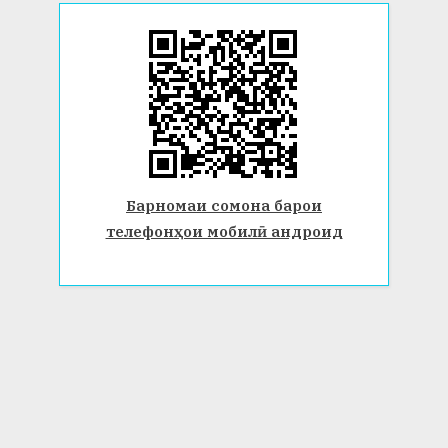
Барномаи сомона барои
телефонҳои мобилӣ андроид
© 2026 Донишгоҳи давлатии Бохтар ба номи Носири Хусрав.
Ҳамаи ҳуқуқ маҳфуз аст. www.btsu.tj