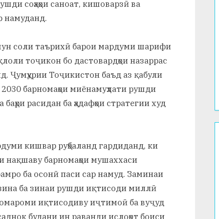
ушди соҳаҳои саноат, кишоварзӣ ва
р намуданд.
мчун соли таърихӣ барои мардуми шарифи
қлоли тоҷикон бо дастовардҳои назаррас
нд. Ҷумҳурии Тоҷикистон баъд аз қабули
2030 барномаҳои миёнамуҳлати рушди
баҳри расидан ба ҳадафҳои стратегии худ
думи кишвар руҳбаланд гардиданд, ки
и нақшаву барномаҳои мушаххаси
амро ба осонӣ паси сар намуд. Заминаи
 зина ба зинаи рушди иқтисоди миллӣ
бомароми иқтисодиву иҷтимоӣ ба вуҷуд
саднок будани ин раванди ислоҳот боиси