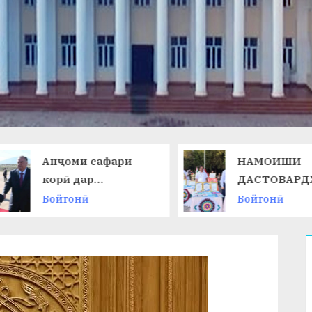
Анҷоми сафари
НАМОИШИ
корӣ дар
ДАСТОВАРД
Ҷумҳурии
ОМӮЗГОРОН
Бойгонӣ
Бойгонӣ
Қирғизистон