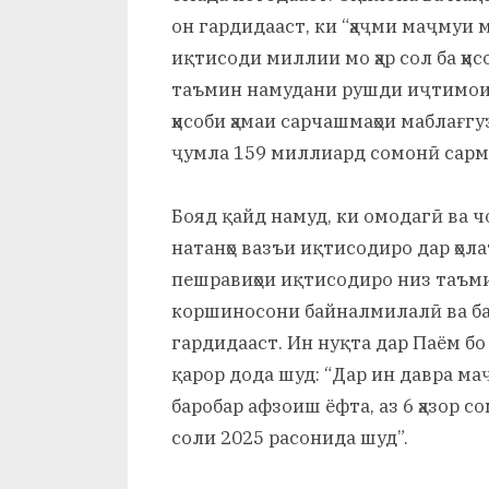
он гардидааст, ки “ҳаҷми маҷмуи м
иқтисоди миллии мо ҳар сол ба ҳи
таъмин намудани рушди иҷтимоив
ҳисоби ҳамаи сарчашмаҳои маблағг
ҷумла 159 миллиард сомонӣ сарм
Бояд қайд намуд, ки омодагӣ ва ч
натанҳо вазъи иқтисодиро дар ҳола
пешравиҳои иқтисодиро низ таъм
коршиносони байналмилалӣ ва баъ
гардидааст. Ин нуқта дар Паём бо
қарор дода шуд: “Дар ин давра маҷ
баробар афзоиш ёфта, аз 6 ҳазор с
соли 2025 расонида шуд”.