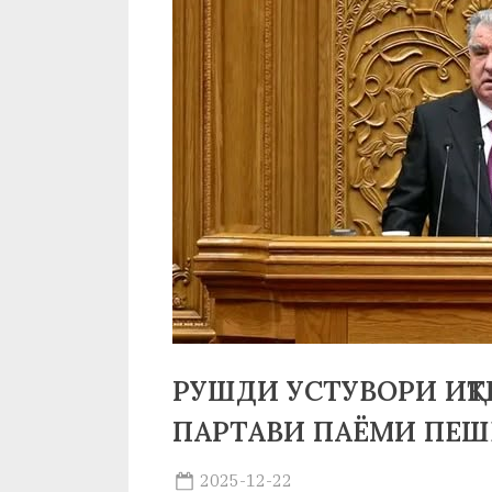
р
б
а
н
о
м
и
Н
о
с
РУШДИ УСТУВОРИ ИҚ
и
ПАРТАВИ ПАЁМИ ПЕ
р
Posted
2025-12-22