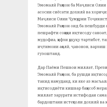
Эмомалӣ Раҳмон ба Маҷлиси Олии 
асосии сиёсати дохилӣ ва хориҷи
Маҷлиси Олии Ҷумҳурии Тоҷикист
Эмомалӣ Раҳмон оид ба пешбурди
пешрафти соҳаҳои иқтисоду саноат,
мудофиа, ҳифзи ҳуқуқу тартибот, т
иҷтимоии аҳолӣ, ҷавонон, варзиш 
гузоштанд.
Дар Паёми Пешвои миллат, Прези
Эмомалӣ Раҳмон, ба рушди иқтисод
такид намуданд, ки яке аз масъал
иқтисодиёти кишвар баҳисоб мер
миллат зарурати истифодаи самар
бардоштани истеҳсоли дохилӣ ва 