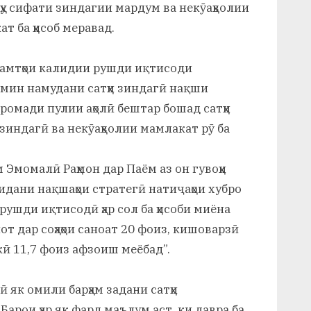
ҳу сифати зиндагии мардум ва некӯаҳволии
ат ба ҳисоб меравад.
 самтҳои калидии рушди иқтисоди
ъмин намудани сатҳи зиндагӣ нақши
аромади пулии аҳолӣ бештар бошад сатҳи
 зиндагӣ ва некӯаҳволии мамлакат рӯ ба
 Эмомалӣ Раҳмон дар Паём аз он гувоҳи
нидани нақшаҳои стратегӣ натиҷаҳои хубро
рушди иқтисодӣ ҳар сол ба ҳисоби миёна
лот дар соҳаҳои саноат 20 фоиз, кишоварзӣ
кӣ 11,7 фоиз афзоиш меёбад”.
ӣ як омили барҳам задани сатҳи
арои ҳар як фард маълум аст, ки давра ба