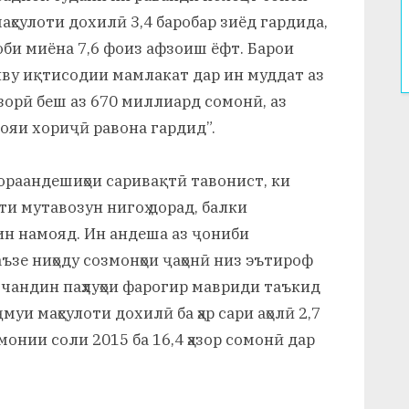
аҳсулоти дохилӣ 3,4 баробар зиёд гардида,
соби миёна 7,6 фоиз афзоиш ёфт. Барои
у иқтисодии мамлакат дар ин муддат аз
узорӣ беш аз 670 миллиард сомонӣ, аз
ояи хориҷӣ равона гардид”.
ораандешиҳои саривақтӣ тавонист, ки
ти мутавозун нигоҳ дорад, балки
ин намояд. Ин андеша аз ҷониби
зе ниҳоду созмонҳои ҷаҳонӣ низ эътироф
 чандин паҳлуҳои фарогир мавриди таъкид
муи маҳсулоти дохилӣ ба ҳар сари аҳолӣ 2,7
омонии соли 2015 ба 16,4 ҳазор сомонӣ дар