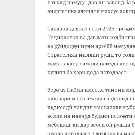
таъкид намуда, дар ин раванд ба р
энергетика аҳамияти махсус зоши
Сарвари давлат соли 2025 –ро ҳа
Тоҷикистон ва давлати соҳибисти
ва рӯйдодҳои муҳим арзёбӣ намуда
Стратегияи миллии рушд то соли 
мамалакатро амалӣ намуда истода 
кушиш ба харҷ дода истодааст.
Зеро аз Паёми имсола тамоми мар
кишвари мо бо амалӣ гардонидан
иқтисодӣ чандин масъалаҳои мубр
аслии ин мавҷуд будани ислоҳоти
мебошад, ки дар асоси он рушди 
омада истодааст. Оқилона ва мақ