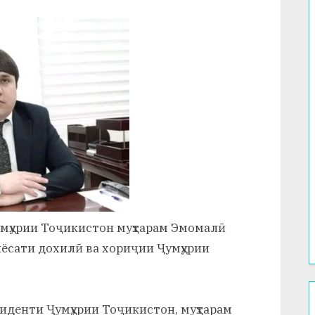
умҳурии Тоҷикистон муҳтарам Эмомалӣ
сиёсати дохилӣ ва хориҷии Ҷумҳурии
зиденти Ҷумҳурии Тоҷикистон, муҳтарам