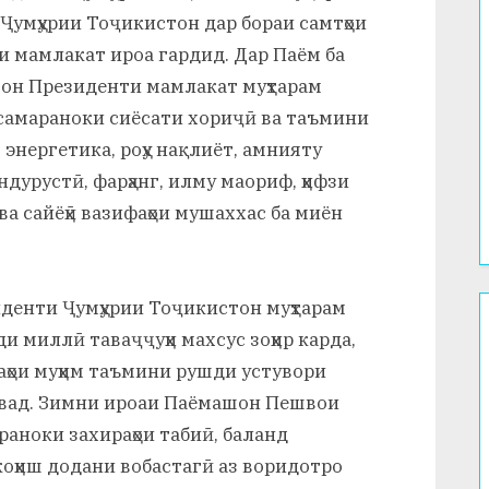
Ҷумҳурии Тоҷикистон дар бораи самтҳои
и мамлакат ироа гардид. Дар Паём ба
он Президенти мамлакат муҳтарам
 самараноки сиёсати хориҷӣ ва таъмини
 энергетика, роҳу нақлиёт, амнияту
андурустӣ, фарҳанг, илму маориф, ҳифзи
ва сайёҳӣ вазифаҳои мушаххас ба миён
денти Ҷумҳурии Тоҷикистон муҳтарам
и миллӣ таваҷҷуҳи махсус зоҳир карда,
аҳои муҳим таъмини рушди устувори
авад. Зимни ироаи Паёмашон Пешвои
аноки захираҳои табиӣ, баланд
коҳиш додани вобастагӣ аз воридотро