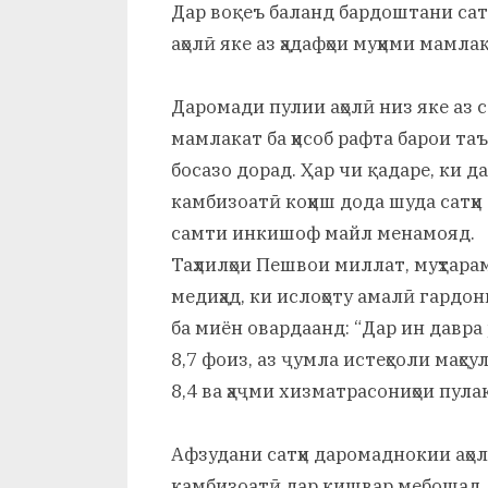
Дар воқеъ баланд бардоштани сат
аҳолӣ яке аз ҳадафҳои муҳими мамлак
Даромади пулии аҳолӣ низ яке аз
мамлакат ба ҳисоб рафта барои та
босазо дорад. Ҳар чи қадаре, ки д
камбизоатӣ коҳиш дода шуда сатҳи
самти инкишоф майл менамояд.
Таҳлилҳои Пешвои миллат, муҳтарам
медиҳад, ки ислоҳоту амалӣ гардо
ба миён овардаанд: “Дар ин давра 
8,7 фоиз, аз ҷумла истеҳсоли маҳсу
8,4 ва ҳаҷми хизматрасониҳои пула
Афзудани сатҳи даромаднокии аҳол
камбизоатӣ дар кишвар мебошад. Б