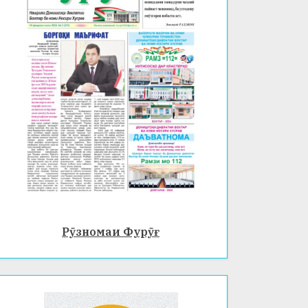
Рӯзномаи Фурӯғ