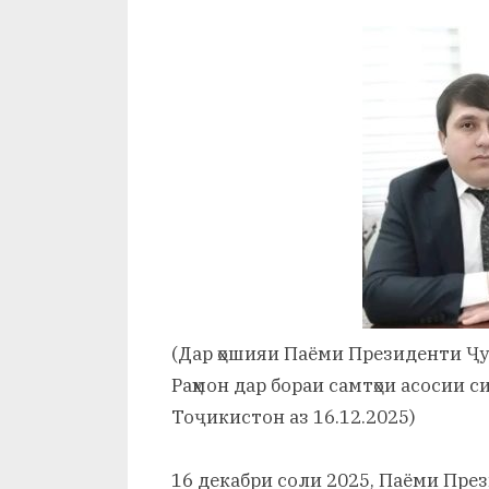
и
By
on
saidov
Х
у
с
р
а
в
(Дар ҳошияи Паёми Президенти Ҷ
Раҳмон дар бораи самтҳои асосии 
Тоҷикистон аз 16.12.2025)
16 декабри соли 2025, Паёми Пре