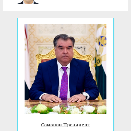
s
:
t
:
Сомонаи Президент