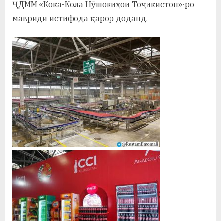
у
ҶДММ «Кока-Кола Нӯшокиҳои Тоҷикистон»-ро
мавриди истифода қарор доданд.
с
р
а
в