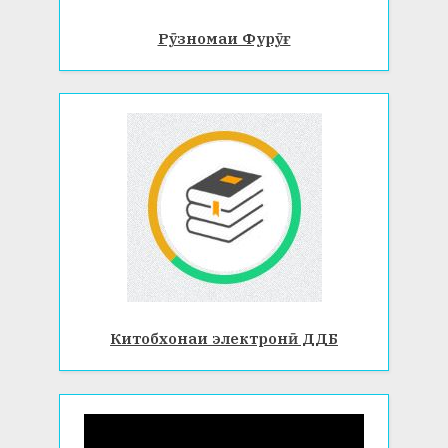
Рӯзномаи Фурӯғ
Китобхонаи электронӣ ДДБ