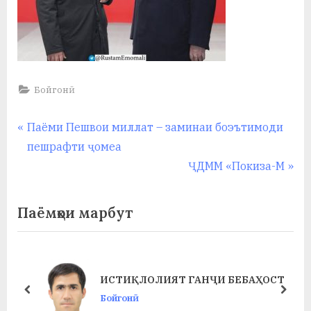
Бойгонӣ
Навигация
P
Паёми Пешвои миллат – заминаи боэътимоди
r
пешрафти ҷомеа
по
e
N
ҶДММ «Покиза-М
записям
v
e
i
x
Паёмҳои марбут
o
t
u
P
s
o
ИСТИҚЛОЛИЯТ ГАНҶИ БЕБАҲОСТ
P
s
prev
next
Бойгонӣ
o
t