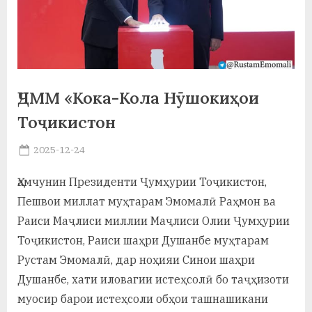
а
н
о
м
ҶДММ «Кока-Кола Нӯшокиҳои
и
Тоҷикистон
Н
Posted
2025-12-24
By
on
saidov
о
Ҳамчунин Президенти Ҷумҳурии Тоҷикистон,
с
Пешвои миллат муҳтарам Эмомалӣ Раҳмон ва
и
Раиси Маҷлиси миллии Маҷлиси Олии Ҷумҳурии
Тоҷикистон, Раиси шаҳри Душанбе муҳтарам
р
Рустам Эмомалӣ, дар ноҳияи Синои шаҳри
и
Душанбе, хати иловагии истеҳсолӣ бо таҷҳизоти
Х
муосир барои истеҳсоли обҳои ташнашикани