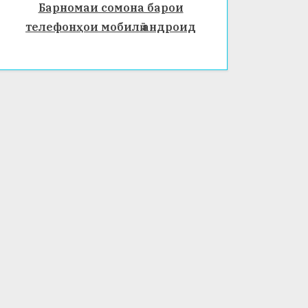
Барномаи сомона барои
телефонҳои мобилӣ андроид
ИСТИ
ИСТИ
БАРГУ
ҚЛОЛ
ҚЛОЛ
ЗОРИИ