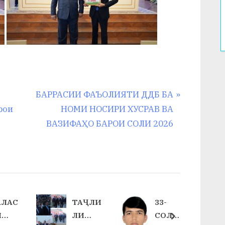
N
БАРРАСИИ ФАЪОЛИЯТИ ДДБ БА
e
рои
НОМИ НОСИРИ ХУСРАВ ВА
x
ВАЗИФАҲО БАРОИ СОЛИ 2026
t
P
o
s
t
АЛАС
ТАҶЛИ
33-
:
И
ЛИ
СОЛИ
next