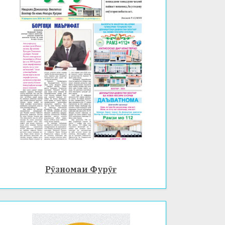
Рӯзномаи Фурӯғ