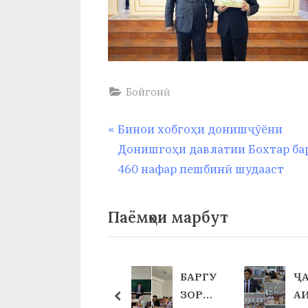
Бойгонӣ
Навигация
P
Бинои хобгоҳи донишҷӯёни
r
Донишгоҳи давлатии Бохтар ба
по
e
460 нафар пешбинӣ шудааст
v
записям
i
Паёмҳои марбут
o
u
s
ИСТИ
БАРГУ
Ҷ
P
ҚЛОЛ
ЗОРИИ
А
prev