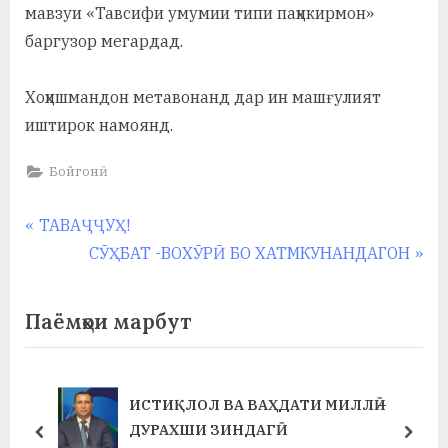
у
мавзуи «Тавсифи умумии типи паҳнкирмон»
баргузор мегардад.
с
р
Хоҳишмандон метавонанд дар ин машғулият
а
иштирок намоянд.
в
Бойгонӣ
Навигация
P
ТАВАҶҶУҲ!
r
N
СӮҲБАТ -ВОХӮРӢ БО ХАТМКУНАНДАГОН
по
e
e
записям
v
x
Паёмҳои марбут
i
t
o
P
u
o
ИСТИҚЛОЛ ВА ВАҲДАТИ МИЛЛӢ –
s
s
ДУРАХШИ ЗИНДАГӢ
prev
next