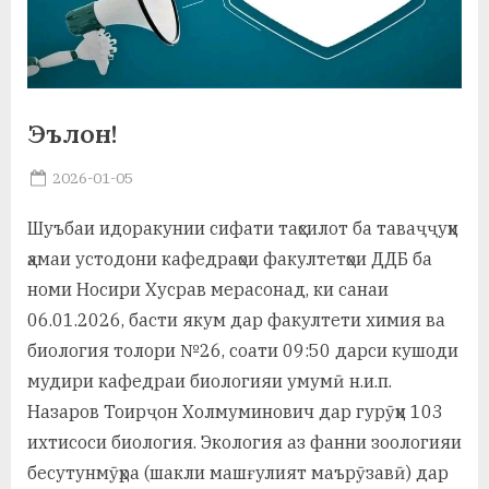
а
н
о
Эълон!
м
Posted
2026-01-05
и
By
on
saidov
Н
Шуъбаи идоракунии сифати таҳсилот ба таваҷҷуҳи
ҳамаи устодони кафедраҳои факултетҳои ДДБ ба
о
номи Носири Хусрав мерасонад, ки санаи
с
06.01.2026, басти якум дар факултети химия ва
и
биология толори №26, соати 09:50 дарси кушоди
р
мудири кафедраи биологияи умумӣ н.и.п.
Назаров Тоирҷон Холмуминович дар гурӯҳи 103
и
ихтисоси биология. Экология аз фанни зоологияи
Х
бесутунмӯҳра (шакли машғулият маърӯзавӣ) дар