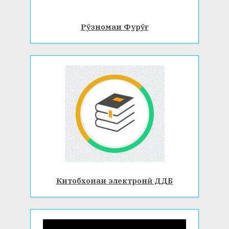
Рӯзномаи Фурӯғ
Китобхонаи электронӣ ДДБ