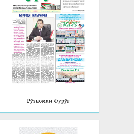
Рӯзномаи Фурӯғ