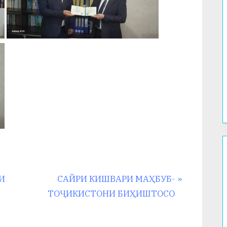
N
И
САЙРИ КИШВАРИ МАҲБУБ-
e
ТОҶИКИСТОНИ БИҲИШТОСО
x
t