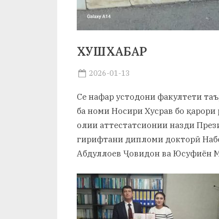
и
Х
у
ХУШХАБАР
с
Posted
2026-01-13
р
By
on
saidov
Се нафар устодони факултети таъ
а
ба номи Носири Хусрав бо қарори
в
олии аттестатсионии назди През
гирифтани дипломи докторӣ Наб
Абдуллоев Ҷовидон ва Юсуфиён 