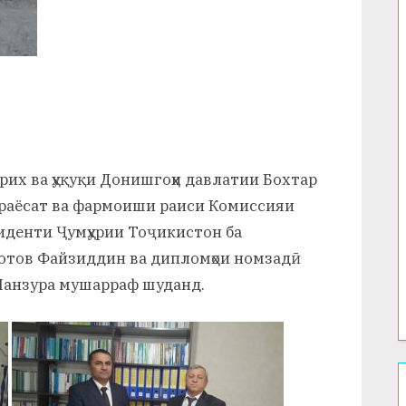
рих ва ҳуқуқи Донишгоҳи давлатии Бохтар
 раёсат ва фармоиши раиси Комиссияи
иденти Ҷумҳурии Тоҷикистон ба
отов Файзиддин ва дипломҳои номзадӣ
Манзура мушарраф шуданд.