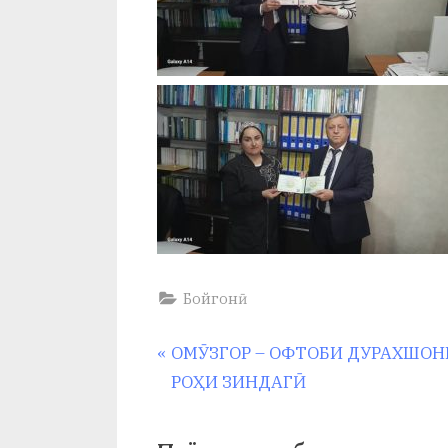
Бойгонӣ
Навигация
P
ОМӮЗГОР – ОФТОБИ ДУРАХШОН
r
РОҲИ ЗИНДАГӢ
по
e
v