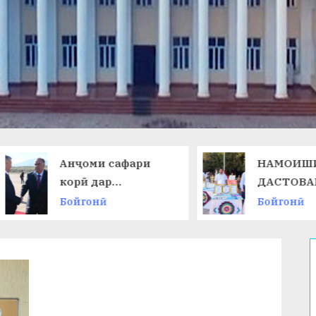
Анҷоми сафари
НАМОИШИ
корӣ дар
ДАСТОВАРД
Ҷумҳурии
ОМӮЗГОРОН
Бойгонӣ
Бойгонӣ
Қирғизистон