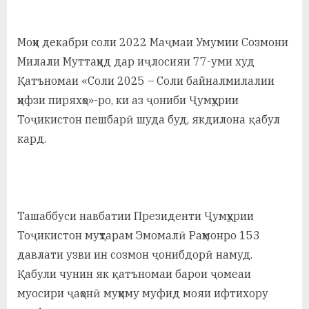
Моҳи декабри соли 2022 Маҷмаи Умумии Созмони
Милали Муттаҳид дар иҷлосияи 77-уми худ
Қатъномаи «Соли 2025 – Соли байналмилалии
ҳифзи пиряхҳо»-ро, ки аз ҷониби Ҷумҳурии
Тоҷикистон пешбарӣ шуда буд, якдилона қабул
кард.
Ташаббуси навбатии Президенти Ҷумҳурии
Тоҷикистон муҳтарам Эмомалӣ Раҳмонро 153
давлати узви ин созмон ҷонибдорӣ намуд.
Қабули чунин як қатъномаи барои ҷомеаи
муосири ҷаҳонӣ муҳиму муфид мояи ифтихору