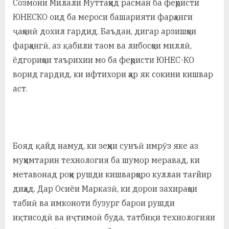
Созмони Милали Муттаҳид расман ба феҳристи
ЮНЕСКО оид ба мероси башарияти фарҳанги
ҷаҳонӣ дохил гардид. Баъдан, дигар арзишҳои
фарҳангӣ, аз қабили таом ва либосҳои миллӣ,
ёдгориҳои таърихии мо ба феҳристи ЮНЕС-КО
ворид гардид, ки ифтихори ҳар як сокини кишвар
аст.
Бояд қайд намуд, ки зеҳни сунъӣ имрӯз яке аз
муҳимтарин технология ба шумор меравад, ки
метавонад роҳи рушди кишварҳоро куллан тағйир
диҳад. Дар Осиёи Марказӣ, ки дорои захираҳои
табиӣ ва имконоти бузург барои рушди
иқтисодӣ ва иҷтимоӣ буда, татбиқи технологияи