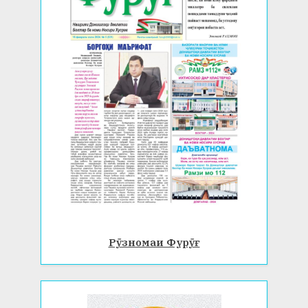
Рӯзномаи Фурӯғ