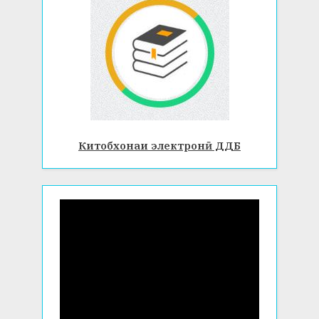
Китобхонаи электронӣ ДДБ