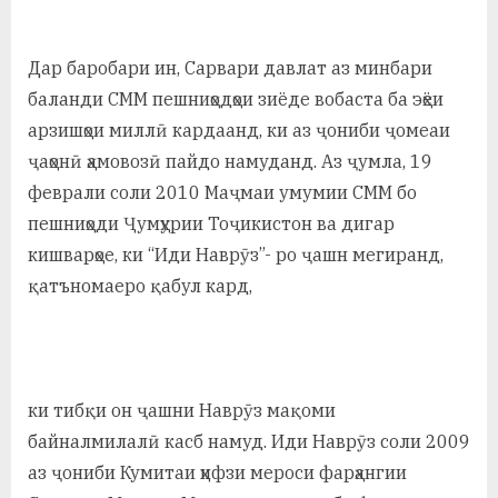
Дар баробари ин, Сарвари давлат аз минбари
баланди СММ пешниҳодҳои зиёде вобаста ба эҳёи
арзишҳои миллӣ кардаанд, ки аз ҷониби ҷомеаи
ҷаҳонӣ ҳамовозӣ пайдо намуданд. Аз ҷумла, 19
феврали соли 2010 Маҷмаи умумии СММ бо
пешниҳоди Ҷумҳурии Тоҷикистон ва дигар
кишварҳое, ки “Иди Наврӯз”- ро ҷашн мегиранд,
қатъномаеро қабул кард,
ки тибқи он ҷашни Наврӯз мақоми
байналмилалӣ касб намуд. Иди Наврӯз соли 2009
аз ҷониби Кумитаи ҳифзи мероси фарҳангии