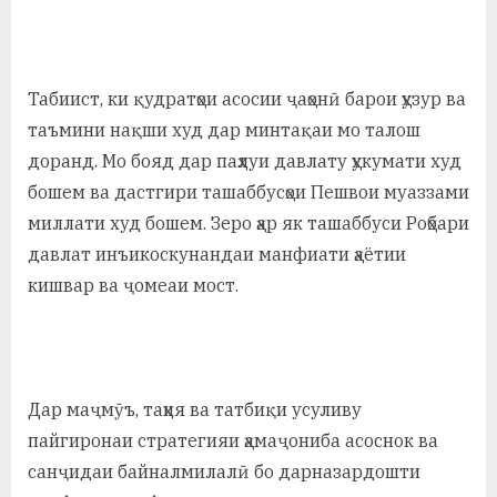
Табиист, ки қудратҳои асосии ҷаҳонӣ барои ҳузур ва
таъмини нақши худ дар минтақаи мо талош
доранд. Мо бояд дар паҳлуи давлату ҳукумати худ
бошем ва дастгири ташаббусҳои Пешвои муаззами
миллати худ бошем. Зеро ҳар як ташаббуси Роҳбари
давлат инъикоскунандаи манфиати ҳаётии
кишвар ва ҷомеаи мост.
Дар маҷмӯъ, таҳия ва татбиқи усуливу
пайгиронаи стратегияи ҳамаҷониба асоснок ва
санҷидаи байналмилалӣ бо дарназардошти