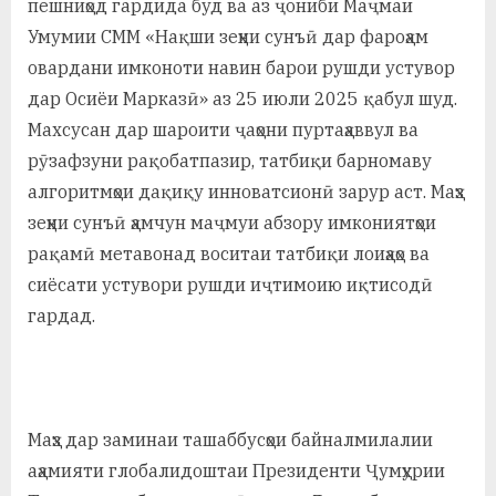
пешниҳод гардида буд ва аз ҷониби Маҷмаи
Умумии СММ «Нақши зеҳни сунъӣ дар фароҳам
овардани имконоти навин барои рушди устувор
дар Осиёи Марказӣ» аз 25 июли 2025 қабул шуд.
Махсусан дар шароити ҷаҳони пуртаҳаввул ва
рӯзафзуни рақобатпазир, татбиқи барномаву
алгоритмҳои дақиқу инноватсионӣ зарур аст. Маҳз
зеҳни сунъӣ ҳамчун маҷмуи абзору имкониятҳои
рақамӣ метавонад воситаи татбиқи лоиҳаҳо ва
сиёсати устувори рушди иҷтимоию иқтисодӣ
гардад.
Маҳз дар заминаи ташаббусҳои байналмилалии
аҳамияти глобалидоштаи Президенти Ҷумҳурии