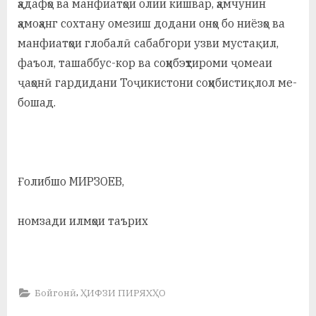
ҳадафҳо ва манфиатҳои олии кишвар, ҳамчунин
ҳамоҳанг сохтану омезиш додани онҳо бо ниёзҳо ва
манфиатҳои глобалӣ сабабгори узви мустақил,
фаъол, ташаббус-кор ва соҳибэҳтироми ҷомеаи
ҷаҳонӣ гардидани Тоҷикистони соҳибистиқлол ме-
бошад.
Ғолибшо МИРЗОЕВ,
номзади илмҳои таърих
,
Бойгонӣ
ҲИФЗИ ПИРЯХҲО