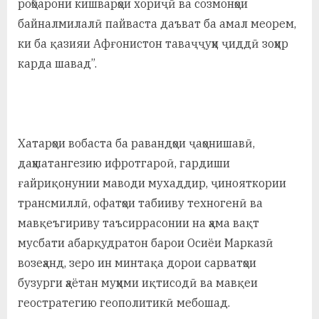
роҳбарони кишварҳои хориҷӣ ва созмонҳои
байналмилалӣ пайваста даъват ба амал меорем,
ки ба қазияи Афғонистон таваҷҷуҳи ҷиддӣ зоҳир
карда шавад”.
Хатарҳои вобаста ба равандҳои ҷаҳонишавӣ,
даҳшатангезию ифротгароӣ, гардиши
ғайриқонунии маводи мухаддир, ҷинояткории
трансмиллӣ, офатҳои табииву техногенӣ ва
мавқеъгириву таъсиррасонии на ҳама вақт
мусбати абарқудратон барои Осиёи Марказӣ
возеҳанд, зеро ин минтақа дорои сарватҳои
бузурги ҳаётан муҳими иқтисодӣ ва мавқеи
геостратегию геополитикӣ мебошад.