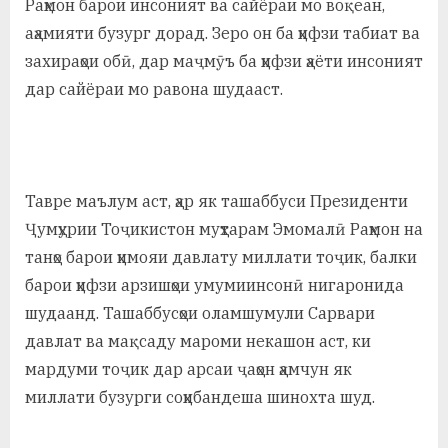
Раҳмон барои инсоният ва сайёраи мо воқеан,
аҳамияти бузург дорад. Зеро он ба ҳифзи табиат ва
захираҳои обӣ, дар маҷмӯъ ба ҳифзи ҳаёти инсоният
дар сайёраи мо равона шудааст.
Тавре маълум аст, ҳар як ташаббуси Президенти
Ҷумҳурии Тоҷикистон муҳтарам Эмомалӣ Раҳмон на
танҳо барои ҳимояи давлату миллати тоҷик, балки
барои ҳифзи арзишҳои умумиинсонӣ нигаронида
шудаанд. Ташаббусҳои оламшумули Сарвари
давлат ва мақсаду мароми некашон аст, ки
мардуми тоҷик дар арсаи ҷаҳон ҳамчун як
миллати бузурги соҳибандеша шинохта шуд.