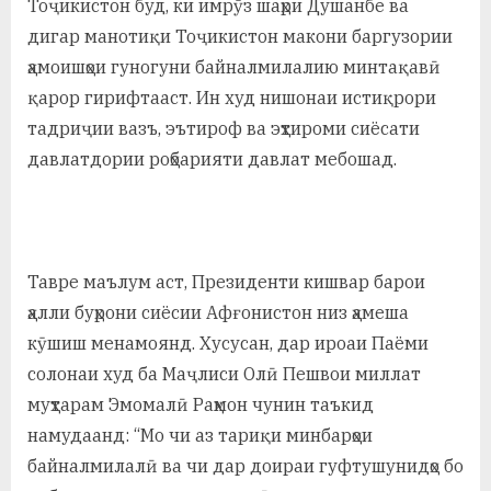
Тоҷикистон буд, ки имрӯз шаҳри Душанбе ва
дигар манотиқи Тоҷикистон макони баргузории
ҳамоишҳои гуногуни байналмилалию минтақавӣ
қарор гирифтааст. Ин худ нишонаи истиқрори
тадриҷии вазъ, эътироф ва эҳтироми сиёсати
давлатдории роҳбарияти давлат мебошад.
Тавре маълум аст, Президенти кишвар барои
ҳалли буҳрони сиёсии Афғонистон низ ҳамеша
кӯшиш менамоянд. Хусусан, дар ироаи Паёми
солонаи худ ба Маҷлиси Олӣ Пешвои миллат
муҳтарам Эмомалӣ Раҳмон чунин таъкид
намудаанд: “Мо чи аз тариқи минбарҳои
байналмилалӣ ва чи дар доираи гуфтушунидҳо бо