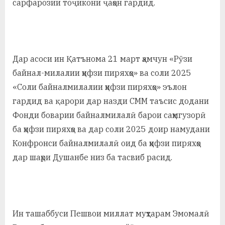
сарфарозии тоҷикони ҷаҳон гардид.
Дар асоси ин Қатънома 21 март ҳамчун «Рӯзи
байнал-милалии ҳифзи пиряхҳо» ва соли 2025
«Соли байналмилалии ҳифзи пиряхҳо» эълон
гардид ва қарори дар назди СММ таъсис додани
Фонди боварии байналмилалӣ барои саҳмгузорӣ
ба ҳифзи пиряхҳо ва дар соли 2025 доир намудани
Конфронси байналмилалӣ оид ба ҳифзи пиряхҳо
дар шаҳри Душанбе низ ба тасвиб расид.
Ин ташаббуси Пешвои миллат муҳтарам Эмомалӣ