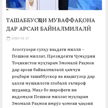
а
н
ТАШАББУСҲОИ МУВАФФАҚОНА
о
ДАР АРСАИ БАЙНАЛМИЛАЛӢ
м
Posted
2026-01-27
и
By
on
saidov
Асосгузори сулҳу ваҳдати миллӣ –
Н
Пешвои миллат, Президенти Ҷумҳурии
о
Тоҷикистон муҳтарам Эмомалӣ Раҳмон
с
дар арсаи байналмилалӣ ҳамчун
и
роҳбари ташаббускор ва нақшгузор дар
ҳалли мушкилоти глобалӣ эътироф
р
шудаанд. Маҳз бо шарофати ин
и
иқдомҳои Пешвои миллат муҳтарам
Х
Эмомалӣ Раҳмон имрӯз ҷомеаи ҷаҳонӣ