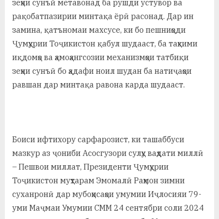
зеҳни сунъӣ метавонад ба рушди устувор ва
рақобатпазирии минтақа ёрӣ расонад. Дар ин
замина, қатъномаи махсусе, ки бо пешниҳоди
Ҷумҳурии Тоҷикистон қабул шудааст, ба таҳкими
иқдомҳо ва ҳамоҳангсозии механизмҳои татбиқи
зеҳни сунъӣ бо ҳадафи ноил шудан ба натиҷаҳои
равшан дар минтақа равона карда шудааст.
Боиси ифтихору сарфарозист, ки ташаббуси
мазкур аз ҷониби Асосгузори сулҳу ваҳдати миллӣ
– Пешвои миллат, Президенти Ҷумҳурии
Тоҷикистон муҳтарам Эмомалӣ Раҳмон зимни
суханронӣ дар мубоҳисаҳои умумии Иҷлосияи 79-
уми Маҷмаи Умумии СММ 24 сентябри соли 2024