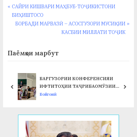
Навигация
P
САЙРИ КИШВАРИ МАҲБУБ-ТОҶИКИСТОНИ
r
БИҲИШТОСО
по
e
N
БОРБАДИ МАРВАЗӢ – АСОСГУЗОРИ МУСИҚИИ
записям
v
e
КАСБИИ МИЛЛАТИ ТОҶИК
i
x
o
t
Паёмҳои марбут
u
P
s
o
P
s
БАРГУЗОРИИ КОНФЕРЕНСИЯИ
Т
o
t
ИФТИТОҲИИ ТАҶРИБАОМӮЗИИ
prev
next
s
:
ИСТЕҲСОЛӢ ДАР ФАКУЛТЕТИ ХИМИЯ
Бойгонӣ
t
ВА БИОЛОГИЯ
: