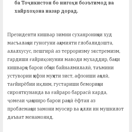
ба Тоҷикистон бо нигоҳи боэътимод ва
у
хайрхоҳона назар дорад.
с
р
Президенти кишвар зимни суханрониҳои худ
а
масъалаҳои гуногуни аҳамияти глобалидошта,
в
алалхусус, пешгирӣ аз терроризму экстремизм,
гардиши ғайриқонунии маводи мухаддир, баҳси
кишварҳо барои обҳои байналмилалӣ, таъмини
устувории ҳифзи муҳити зист, афзоиши аҳолӣ,
тағйирёбии иқлим, густариши бемориҳои
сирояткунанда ва ғайраро баррасӣ карда,
ҷомеаи ҷаҳониро барои раҳоӣ ёфтан аз
проблемаҳои замони муосир ва ҳалли ин мушкилот
даъват менамоянд.