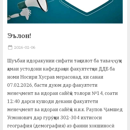
а
н
о
Эълон!
м
Posted
2026-02-06
и
By
on
saidov
Н
Шуъбаи идоракунии сифати таҳсилот ба таваҷҷуҳи
ҳамаи устодони кафедраҳои факултетҳои ДДБ ба
о
номи Носири Хусрав мерасонад, ки санаи
с
07.02.2026, басти дуюм дар факултети
и
менеҷмент ва идораи сайёҳӣ толори №14, соати
р
12:40 дарси кушоди декани факултети
менеҷмент ва идораи сайёҳӣ н.и.к. Раупов Ҷамшед
и
Усмонович дар гурӯҳҳои 302-304 ихтисоси
Х
география (демография) аз фанни хокшиносӣ