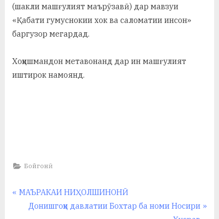
у
(шакли машғулият маърӯзавӣ) дар мавзуи
«Қабати гумуснокии хок ва саломатии инсон»
с
баргузор мегардад.
р
а
Хоҳишмандон метавонанд дар ин машғулият
в
иштирок намоянд.
Бойгонӣ
Навигация
P
МАЪРАКАИ НИҲОЛШИНОНӢ
r
N
Донишгоҳи давлатии Бохтар ба номи Носири
по