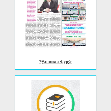
Рӯзномаи Фурӯғ