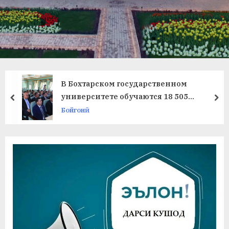
в
л
а
т
и
В Бохтарском государственном
и
университете обучаются 18 505
prev
ne
студентов
Бойгонӣ
Б
о
х
т
а
р
б