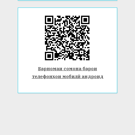
Барномаи сомона барои
телефонҳои мобилӣ андроид
© 2026 Донишгоҳи давлатии Бохтар ба номи Носири Хусрав.