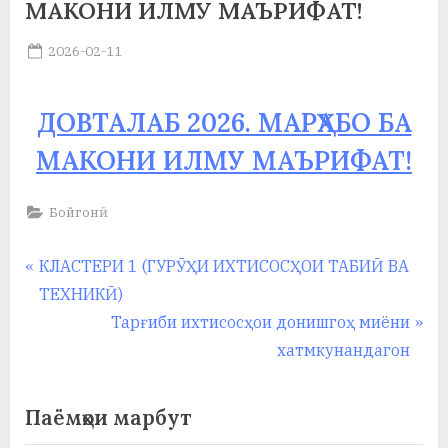
МАКОНИ ИЛМУ МАЪРИФАТ!
у
с
Posted
2026-02-11
By
on
saidov
р
ДОВТАЛАБ 2026. МАРҲАБО БА
а
в
МАКОНИ ИЛМУ МАЪРИФАТ!
Бойгонӣ
Навигация
P
КЛАСТЕРИ 1 (ГУРӮҲИ ИХТИСОСҲОИ ТАБИӢ ВА
r
ТЕХНИКӢ)
по
e
N
Тарғиби ихтисосҳои донишгоҳ миёни
записям
v
e
хатмкунандагон
i
x
o
t
Паёмҳои марбут
u
P