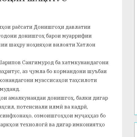
ниҳои раёсати Донишгоҳи давлатии
стодони донишгоҳ барои муаррифии
мии шаҳру ноҳияҳои вилояти Хатлон
Шарипов Сангимурод ба хатмкунандагони
ҳритус, аз ҷумла бо кормандони шуъбаи
 хонандагони муассисаҳои таҳсилоти
муданд.
ҳои амалкунандаи донишгоҳ, балки дигар
аҳсил, потенсиали илмӣ ва кадрӣ,
 синфхонаҳо, озмоишгоҳҳои муҷаҳҳаз бо
паркҳои технологӣ ва дигар имкониятҳо