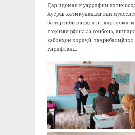
Дар идомаи муаррифии ихтисосҳ
Хусрав хатмкунандагони муассис
ба тартиби пардохти шартнома, м
таҳсили рӯзона аз ғоибона, иштир
забонҳои хориҷӣ, таҷрибаомӯзиҳо
гирифтанд.