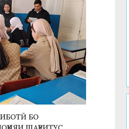
ҒИБОТӢ БО
ОҲИЯИ ШАҲРИТУС