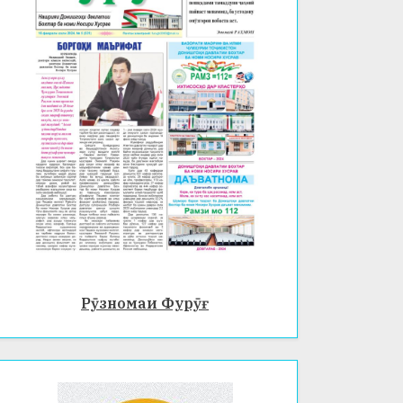
Рӯзномаи Фурӯғ