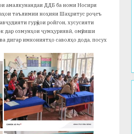
ои амалкунандаи ДДБ ба номи Носири
аҳои таълимии ноҳияи Шаҳритус роҷеъ
авҷудияти гурӯҳои ройгон, хусусияти
ок дар озмунҳои ҷумҳуриявӣ, омӯзиши
 ва дигар имкониятҳо саволҳо дода, посух