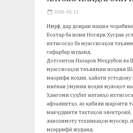
и
Posted
2026-02-11
Х
By
on
saidov
у
Имрӯз, дар доираи нақша-чораби
Бохтар ба номи Носири Хусрав у
с
ихтисосҳо ба муассисаҳои таъли
р
сафарбар шуданд.
а
Дотсентон Назаров Меҳрубон ва 
муассисаҳои таълимии ноҳияи Ша
в
маорифи ноҳия, ҳайати устодону
миёнаи умумии ноҳия мулоқот на
Ҳангоми суҳбат натанҳо ихтисос
афзалиятҳо, аз қабили шароити т
мавҷудияти тахтаҳои электронӣ,
лавозимоту техникаҳои муосир, 
муаррифӣ шуданд.