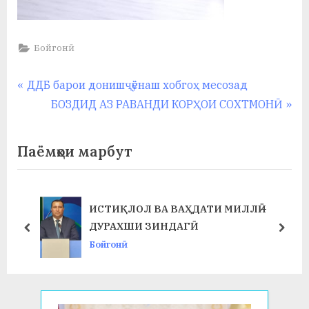
Бойгонӣ
Навигация
P
ДДБ барои донишҷӯёнаш хобгоҳ месозад
r
N
БОЗДИД АЗ РАВАНДИ КОРҲОИ СОХТМОНӢ
по
e
e
записям
v
x
Паёмҳои марбут
i
t
o
P
u
o
ИСТИҚЛОЛ ВА ВАҲДАТИ МИЛЛӢ –
s
s
ДУРАХШИ ЗИНДАГӢ
prev
next
P
t
Бойгонӣ
o
:
s
t