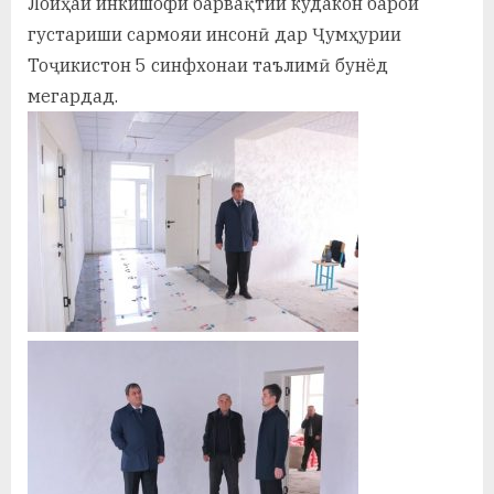
Лоиҳаи инкишофи барвақтии кудакон барои
у
густариши сармояи инсонӣ дар Ҷумҳурии
с
Тоҷикистон 5 синфхонаи таълимӣ бунёд
р
мегардад.
а
в