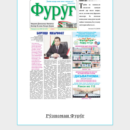
Рӯзномаи Фурӯғ