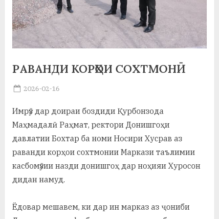
а
н
о
м
РАВАНДИ КОРҲОИ СОХТМОНӢ
и
Posted
2026-02-16
By
on
saidov
Н
Имрӯз дар доираи боздиди Қурбонзода
о
Маҳмадалӣ Раҳмат, ректори Донишгоҳи
с
давлатии Бохтар ба номи Носири Хусрав аз
раванди корҳои сохтмонии Маркази таълимии
и
касбомӯзии назди донишгоҳ дар ноҳияи Хуросон
р
дидан намуд.
и
Х
Ёдовар мешавем, ки дар ин марказ аз ҷониби