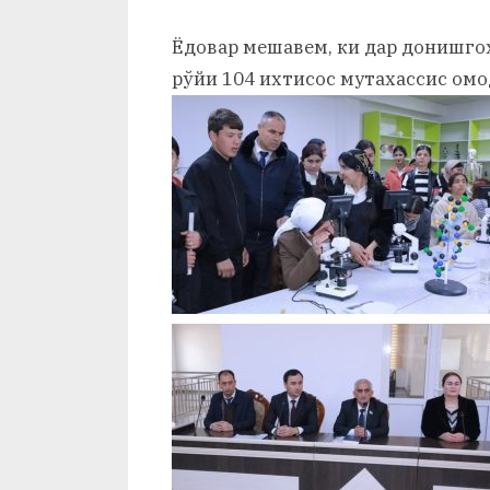
Ёдовар мешавем, ки дар донишгоҳ
рўйи 104 ихтисос мутахассис омо