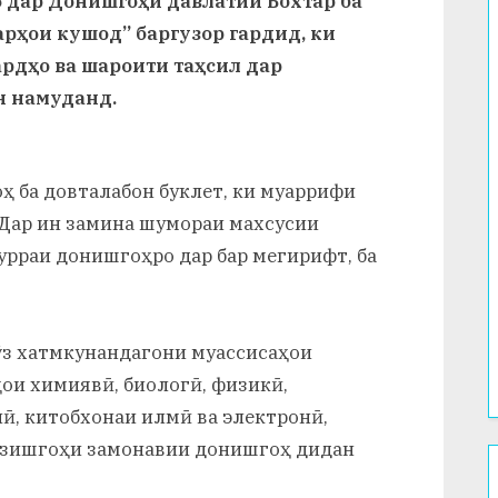
6 дар Донишгоҳи давлатии Бохтар ба
рҳои кушод” баргузор гардид, ки
ардҳо ва шароити таҳсил дар
н намуданд.
оҳ ба довталабон буклет, ки муаррифи
 Дар ин замина шумораи махсусии
урраи донишгоҳро дар бар мегирифт, ба
рӯз хатмкунандагони муассисаҳои
ои химиявӣ, биологӣ, физикӣ,
ӣ, китобхонаи илмӣ ва электронӣ,
арзишгоҳи замонавии донишгоҳ дидан