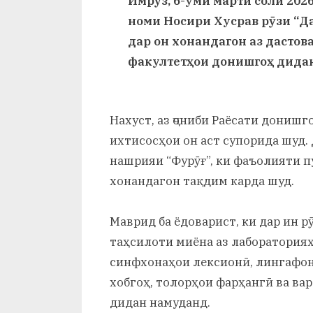
Имрӯз, 6-уми марти соли 202
и
номи Носири Хусрав рӯзи “Да
Х
дар он хонандагон аз дастов
у
факултетҳои донишгоҳ дида
с
р
Нахуст, аз ҷониби Раёсати донишг
а
ихтисосҳои он аст супорида шуд.
нашрияи “Фурӯғ”, ки фаъолияти п
в
хонандагон тақдим карда шуд.
Маврид ба ёдоварист, ки дар ин 
таҳсилоти миёна аз лабораторияҳ
синфхонаҳои лексионӣ, лингафон
хобгоҳ, толорҳои фарҳангӣ ва в
дидан намуданд.