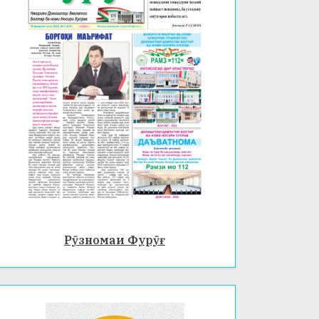
Рӯзномаи Фурӯғ