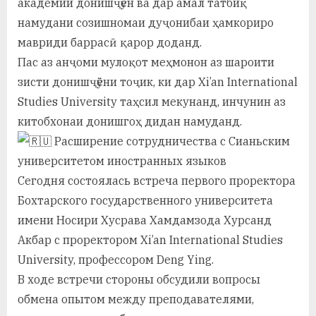
академии донишҷӯён ва дар амал татбиқ
у
намудани созишномаи дуҷонибаи ҳамкориро
с
мавриди баррасӣ қарор доданд.
р
Пас аз анҷоми мулоқот меҳмонон аз шароити
зисти донишҷӯёни тоҷик, ки дар Xi’an International
а
Studies University таҳсил мекунанд, инчунин аз
в
китобхонаи донишгоҳ дидан намуданд.
Расширение сотрудничества с Сианьским
университетом иностранных языков
Сегодня состоялась встреча первого проректора
Бохтарского государственного университета
имени Носири Хусрава Хамдамзода Хурсанд
Акбар с проректором Xi’an International Studies
University, профессором Deng Ying.
В ходе встречи стороны обсудили вопросы
обмена опытом между преподавателями,