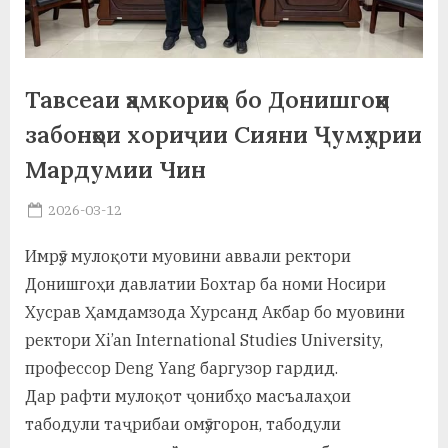
а
н
Тавсеаи ҳамкориҳо бо Донишгоҳи
о
забонҳои хориҷии Сияни Ҷумҳурии
м
Мардумии Чин
и
Н
Posted
2026-03-12
By
on
saidov
о
Имрӯз мулоқоти муовини аввали ректори
с
Донишгоҳи давлатии Бохтар ба номи Носири
Хусрав Ҳамдамзода Хурсанд Акбар бо муовини
и
ректори Xi’an International Studies University,
р
профессор Deng Yang баргузор гардид.
и
Дар рафти мулоқот ҷонибҳо масъалаҳои
Х
табодули таҷрибаи омӯзгорон, табодули