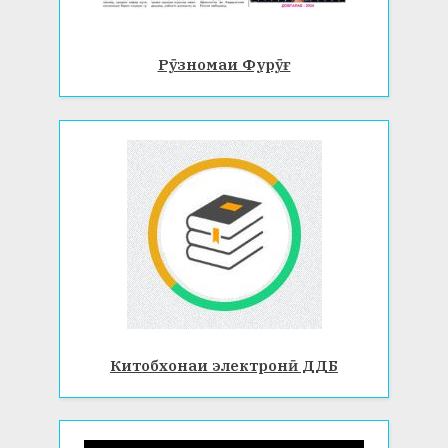
Рӯзномаи Фурӯғ
Китобхонаи электронӣ ДДБ