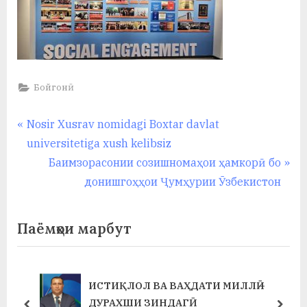
Бойгонӣ
Навигация
P
Nosir Xusrav nomidagi Boxtar davlat
r
universitetiga xush kelibsiz
по
e
N
Баимзорасонии созишномаҳои ҳамкорӣ бо
записям
v
e
донишгоҳҳои Ҷумҳурии Ӯзбекистон
i
x
o
t
Паёмҳои марбут
u
P
s
o
P
s
ИСТИҚЛОЛ ВА ВАҲДАТИ МИЛЛӢ –
o
t
ДУРАХШИ ЗИНДАГӢ