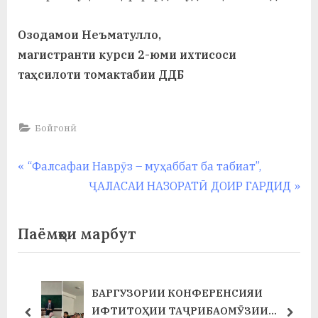
Озодамои Неъматулло,
магистранти курси 2-юми ихтисоси
таҳсилоти томактабии ДДБ
Бойгонӣ
Навигация
P
“Фалсафаи Наврӯз – муҳаббат ба табиат”,
r
N
ҶАЛАСАИ НАЗОРАТӢ ДОИР ГАРДИД
по
e
e
записям
v
x
Паёмҳои марбут
i
t
o
P
u
o
БАРГУЗОРИИ КОНФЕРЕНСИЯИ
Т
s
s
ИФТИТОҲИИ ТАҶРИБАОМӮЗИИ
prev
next