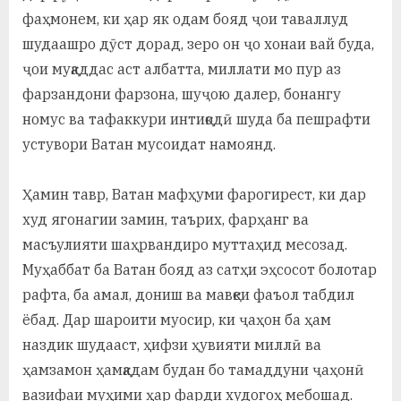
фаҳмонем, ки ҳар як одам бояд ҷои таваллуд
шудаашро дӯст дорад, зеро он ҷо хонаи вай буда,
ҷои муқаддас аст албатта, миллати мо пур аз
фарзандони фарзона, шуҷою далер, бонангу
номус ва тафаккури интиқодӣ шуда ба пешрафти
устувори Ватан мусоидат намоянд.
Ҳамин тавр, Ватан мафҳуми фарогирест, ки дар
худ ягонагии замин, таърих, фарҳанг ва
масъулияти шаҳрвандиро муттаҳид месозад.
Муҳаббат ба Ватан бояд аз сатҳи эҳсосот болотар
рафта, ба амал, дониш ва мавқеи фаъол табдил
ёбад. Дар шароити муосир, ки ҷаҳон ба ҳам
наздик шудааст, ҳифзи ҳувияти миллӣ ва
ҳамзамон ҳамқадам будан бо тамаддуни ҷаҳонӣ
вазифаи муҳими ҳар фарди худогоҳ мебошад.