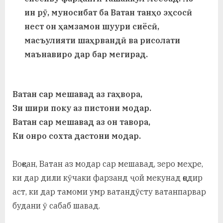
у
ин рӯ, муносибат ба Ватан танҳо эҳсосӣ
с
нест он ҳамзамон шуури сиёсӣ,
р
масъулияти шаҳрвандӣ ва рисолати
маънавиро дар бар мегирад.
а
в
Ватан сар мешавад аз гаҳвора,
Зи шири поку аз пистони модар.
Ватан сар мешавад аз он тавора,
Ки онро сохта дастони модар.
Воқеан, Ватан аз модар сар мешавад, зеро меҳре,
ки дар дили кӯчаки фарзанд ҷой мекунад қодир
аст, ки дар тамоми умр ватандӯсту ватанпарвар
будани ӯ сабаб шавад.