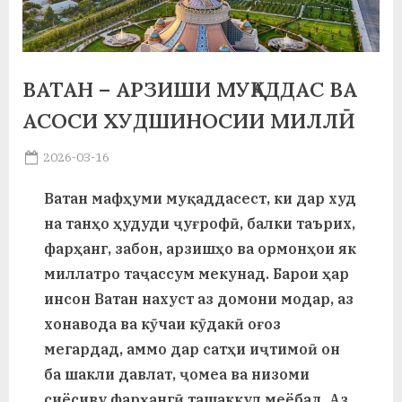
а
н
ВАТАН – АРЗИШИ МУҚАДДАС ВА
о
АСОСИ ХУДШИНОСИИ МИЛЛӢ
м
и
Posted
2026-03-16
By
on
saidov
Н
Ватан мафҳуми муқаддасест, ки дар худ
о
на танҳо ҳудуди ҷуғрофӣ, балки таърих,
с
фарҳанг, забон, арзишҳо ва ормонҳои як
миллатро таҷассум мекунад. Барои ҳар
и
инсон Ватан нахуст аз домони модар, аз
р
хонавода ва кӯчаи кӯдакӣ оғоз
и
мегардад, аммо дар сатҳи иҷтимоӣ он
ба шакли давлат, ҷомеа ва низоми
Х
сиёсиву фарҳангӣ ташаккул меёбад. Аз