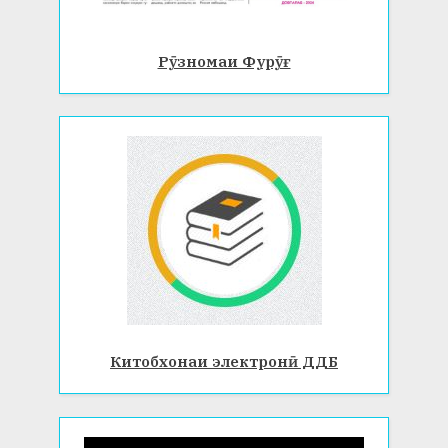
Рӯзномаи Фурӯғ
Китобхонаи электронӣ ДДБ