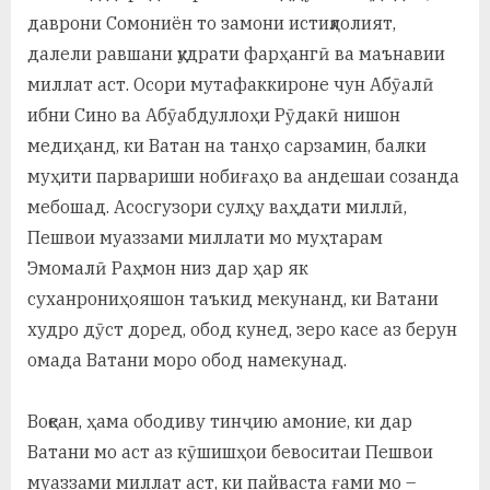
даврони Сомониён то замони истиқлолият,
далели равшани қудрати фарҳангӣ ва маънавии
миллат аст. Осори мутафаккироне чун Абӯалӣ
ибни Сино ва Абӯабдуллоҳи Рӯдакӣ нишон
медиҳанд, ки Ватан на танҳо сарзамин, балки
муҳити парвариши нобиғаҳо ва андешаи созанда
мебошад. Асосгузори сулҳу ваҳдати миллӣ,
Пешвои муаззами миллати мо муҳтарам
Эмомалӣ Раҳмон низ дар ҳар як
суханрониҳояшон таъкид мекунанд, ки Ватани
худро дӯст доред, обод кунед, зеро касе аз берун
омада Ватани моро обод намекунад.
Воқеан, ҳама ободиву тинҷию амоние, ки дар
Ватани мо аст аз кӯшишҳои бевоситаи Пешвои
муаззами миллат аст, ки пайваста ғами мо –