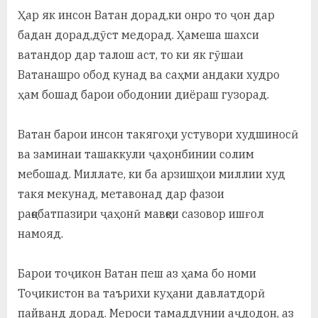
Ҳар як инсон Ватан дорад,ки онро то ҷон дар
бадан дорад,дӯст медорад. Ҳамеша шахси
ватандор дар талош аст, то ки як гӯшаи
Ватанашро обод кунад ва саҳми андаки худро
ҳам бошад барои ободонии диёраш гузорад.
Ватан барои инсон такягоҳи устувори худшиносӣ
ва заминаи ташаккули ҷаҳонбинии солим
мебошад. Миллате, ки ба арзишҳои миллии худ
такя мекунад, метавонад дар фазои
рақобатпазири ҷаҳонӣ мавқеи сазовор ишғол
намояд.
Барои тоҷикон Ватан пеш аз ҳама бо номи
Тоҷикистон ва таърихи куҳани давлатдорӣ
пайванд дорад. Мероси тамаддунии аҷдодон, аз