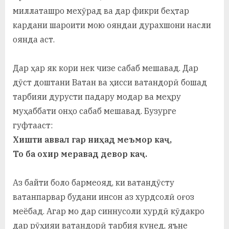
миллаташро мехӯрад ва дар фикри беҳтар
кардани шароити мою ояндаи дурахшони насли
оянда аст.
Дар ҳар як кори нек чизе сабаб мешавад. Дар
дӯст доштани Ватан ва ҳисси ватандорӣ бошад
тарбияи дурусти падару модар ва меҳру
муҳаббати онҳо сабаб мешавад. Бузурге
гуфтааст:
Хишти аввал гар ниҳад меъмор каҷ,
То ба охир меравад девор каҷ.
Аз байти боло бармеояд, ки ватандӯсту
ватанпарвар будани инсон аз хурдсолӣ оғоз
меёбад. Агар мо дар синнусоли хурдӣ кӯдакро
дар рӯҳияи ватандорӣ тарбия кунед, яъне