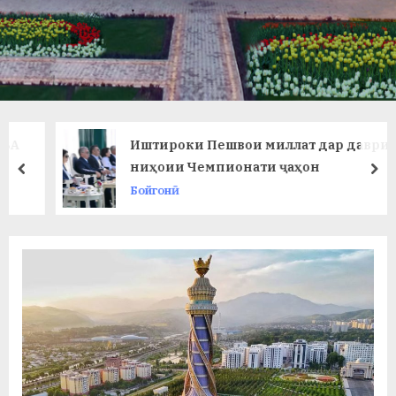
в
л
а
т
и
Иштироки Пешвои миллат дар даври
и
ниҳоии Чемпионати ҷаҳон
prev
ne
Бойгонӣ
Б
о
х
т
а
р
б