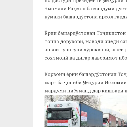
Бо дастури Президенти Ҷумҳурии
и
Эмомалӣ Раҳмон ба мардуми дӯст
Х
кӯмаки башардӯстона ирсол гард
у
Ёрии башардӯстонаи Тоҷикистон д
с
тонна доруворӣ, маводи зиёди са
р
анвои гуногуни хӯрокворӣ, ашёи р
а
сохтмонӣ ва дигар лавозимот ибо
в
Корвони ёрии башардӯстонаи Тоҷ
март ба ҷониби Ҷумҳурии Исломии
мардуми ниёзманд дар кишвари д