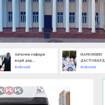
Анҷоми сафари
НАМОИШИ
корӣ дар
ДАСТОВАРД
Ҷумҳурии
ОМӮЗГОРОН
Бойгонӣ
Бойгонӣ
Қирғизистон