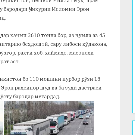
 Тоҷикистон, Пешвои миллат муҳтарам
у бародари Ҷумҳурии Исломии Эрон
ид.
ар ҳаҷми 3610 тонна бор, аз ҷумла аз 45
нитарию беҳдоштӣ, сару либоси кӯдакона,
ӯзгор, рахти хоб, хаймаҳо, масолеҳи
рат аст.
икистон бо 110 мошини пурбор рӯзи 18
 Эрон раҳсипор шуд ва ба зудӣ дастраси
ӯсту бародар мегардад.