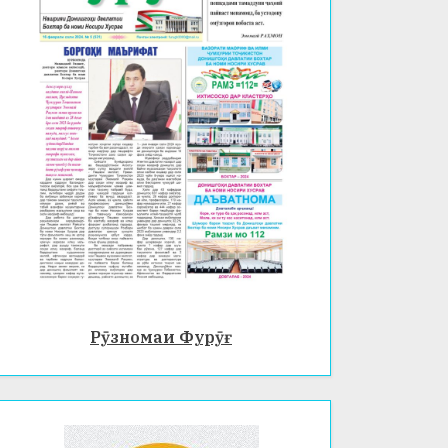
Рӯзномаи Фурӯғ