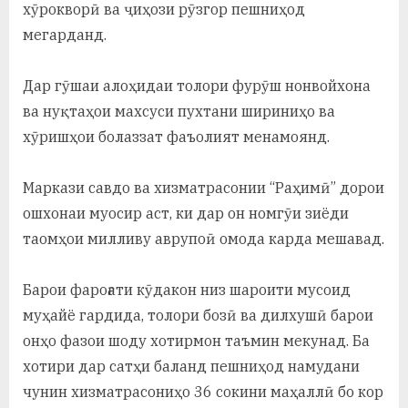
хӯрокворӣ ва ҷиҳози рӯзгор пешниҳод
мегарданд.
Дар гӯшаи алоҳидаи толори фурӯш нонвойхона
ва нуқтаҳои махсуси пухтани шириниҳо ва
хӯришҳои болаззат фаъолият менамоянд.
Маркази савдо ва хизматрасонии “Раҳимӣ” дорои
ошхонаи муосир аст, ки дар он номгӯи зиёди
таомҳои милливу аврупоӣ омода карда мешавад.
Барои фароғати кӯдакон низ шароити мусоид
муҳайё гардида, толори бозӣ ва дилхушӣ барои
онҳо фазои шоду хотирмон таъмин мекунад. Ба
хотири дар сатҳи баланд пешниҳод намудани
чунин хизматрасониҳо 36 сокини маҳаллӣ бо кор