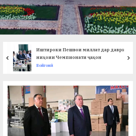
в
л
а
т
и
Иштироки Пешвои миллат дар даври
и
ниҳоии Чемпионати ҷаҳон
prev
ne
Бойгонӣ
Б
о
х
т
а
р
б