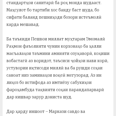
стандартҳои санитарӣ ба роҳ монда шудааст.
Маҳсулот бо тартиби хос банду баст шуда, бо
сифати баланд пешниҳоди бозори истеъмолӣ
карда мешавад.
Ба таъкиди Пешвои миллат муҳтарам Эмомалӣ
Раҳмон фаъолияти чунин корхонаҳо ба ҳалли
масъалаҳои таъмини амнияти озуқаворӣ, коҳиши
вобастагӣ аз воридот, таъсиси ҷойҳои нави корӣ,
устувории иқтисоди миллӣ ва ба рушди соҳаи
саноат низ заминаҳои воқеӣ мегузорад. Аз ин
лиҳоз бо истифода аз имтиёзу сабукиҳои
фароҳамбуда тақвияти соҳаи парандапарварӣ
дар кишвар зарур дониста шуд.
Дар ҳарду иншоот – Маркази савдо ва