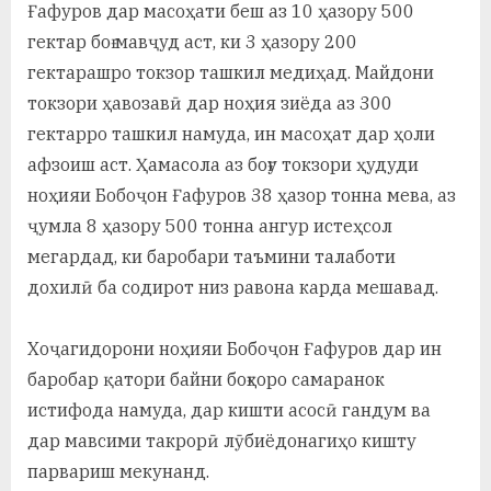
Ғафуров дар масоҳати беш аз 10 ҳазору 500
гектар боғ мавҷуд аст, ки 3 ҳазору 200
гектарашро токзор ташкил медиҳад. Майдони
токзори ҳавозавӣ дар ноҳия зиёда аз 300
гектарро ташкил намуда, ин масоҳат дар ҳоли
афзоиш аст. Ҳамасола аз боғу токзори ҳудуди
ноҳияи Бобоҷон Ғафуров 38 ҳазор тонна мева, аз
ҷумла 8 ҳазору 500 тонна ангур истеҳсол
мегардад, ки баробари таъмини талаботи
дохилӣ ба содирот низ равона карда мешавад.
Хоҷагидорони ноҳияи Бобоҷон Ғафуров дар ин
баробар қатори байни боғҳоро самаранок
истифода намуда, дар кишти асосӣ гандум ва
дар мавсими такрорӣ лӯбиёдонагиҳо кишту
парвариш мекунанд.