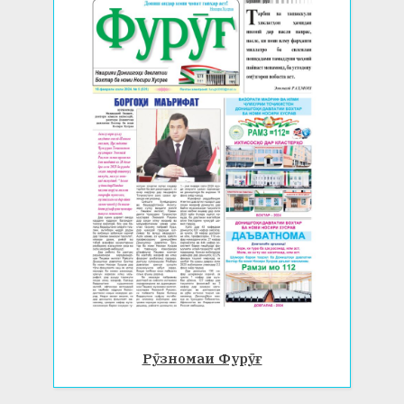
Рӯзномаи Фурӯғ