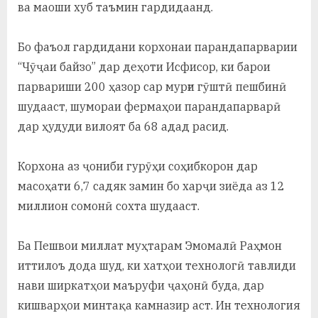
ва маоши хуб таъмин гардидаанд.
Бо фаъол гардидани корхонаи парандапарварии
“Чӯҷаи байзо” дар деҳоти Исфисор, ки барои
парвариши 200 ҳазор сар мурғи гӯштӣ пешбинӣ
шудааст, шумораи фермаҳои парандапарварӣ
дар ҳудуди вилоят ба 68 адад расид.
Корхона аз ҷониби гурӯҳи соҳибкорон дар
масоҳати 6,7 садяк замин бо харҷи зиёда аз 12
миллион сомонӣ сохта шудааст.
Ба Пешвои миллат муҳтарам Эмомалӣ Раҳмон
иттилоъ дода шуд, ки хатҳои технологӣ тавлиди
нави ширкатҳои маъруфи ҷаҳонӣ буда, дар
кишварҳои минтақа камназир аст. Ин технология