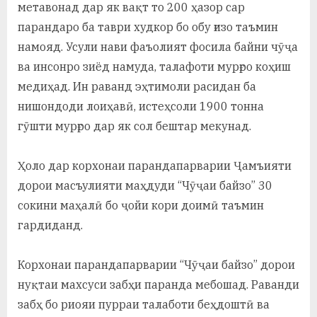
метавонад дар як вақт то 200 ҳазор сар
парандаро ба таври худкор бо обу ғизо таъмин
намояд. Усули нави фаъолият фосила байни чӯҷа
ва инсонро зиёд намуда, талафоти мурғро коҳиш
медиҳад. Ин раванд эҳтимоли расидан ба
нишондоди лоиҳавӣ, истеҳсоли 1900 тонна
гӯшти мурғро дар як сол бештар мекунад.
Ҳоло дар корхонаи парандапарварии Ҷамъияти
дорои масъулияти маҳдуди “Чӯҷаи байзо” 30
сокини маҳалӣ бо ҷойи кори доимӣ таъмин
гардиданд.
Корхонаи парандапарварии “Чӯҷаи байзо” дорои
нуқтаи махсуси забҳи паранда мебошад. Раванди
забҳ бо риояи пурраи талаботи беҳдоштӣ ва