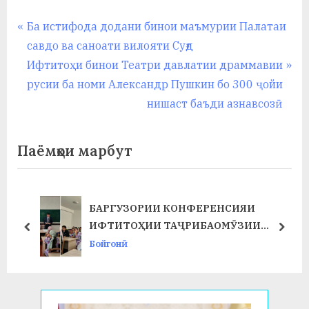
Навигация
P
Ба истифода додани бинои маъмурии Палатаи
r
савдо ва саноати вилояти Суғд
по
e
N
Ифтитоҳи бинои Театри давлатии драммавии
записям
v
e
русии ба номи Александр Пушкин бо 300 ҷойи
i
x
нишаст баъди азнавсозӣ
o
t
u
P
Паёмҳои марбут
s
o
P
s
o
t
БАРГУЗОРИИ КОНФЕРЕНСИЯИ
Т
s
:
ИФТИТОҲИИ ТАҶРИБАОМӮЗИИ
prev
next
t
ИСТЕҲСОЛӢ ДАР ФАКУЛТЕТИ ХИМИЯ
Бойгонӣ
:
ВА БИОЛОГИЯ