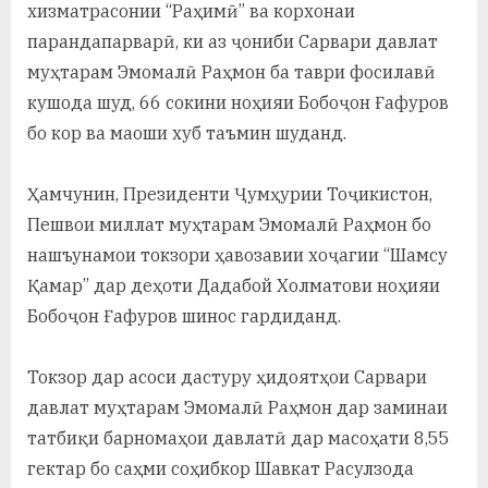
хизматрасонии “Раҳимӣ” ва корхонаи
парандапарварӣ, ки аз ҷониби Сарвари давлат
муҳтарам Эмомалӣ Раҳмон ба таври фосилавӣ
кушода шуд, 66 сокини ноҳияи Бобоҷон Ғафуров
бо кор ва маоши хуб таъмин шуданд.
Ҳамчунин, Президенти Ҷумҳурии Тоҷикистон,
Пешвои миллат муҳтарам Эмомалӣ Раҳмон бо
нашъунамои токзори ҳавозавии хоҷагии “Шамсу
Қамар” дар деҳоти Дадабой Холматови ноҳияи
Бобоҷон Ғафуров шинос гардиданд.
Токзор дар асоси дастуру ҳидоятҳои Сарвари
давлат муҳтарам Эмомалӣ Раҳмон дар заминаи
татбиқи барномаҳои давлатӣ дар масоҳати 8,55
гектар бо саҳми соҳибкор Шавкат Расулзода