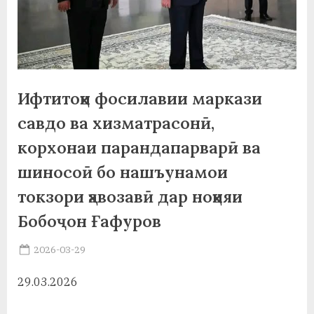
а
н
о
м
Ифтитоҳи фосилавии маркази
и
савдо ва хизматрасонӣ,
Н
корхонаи парандапарварӣ ва
шиносоӣ бо нашъунамои
о
токзори ҳавозавӣ дар ноҳияи
с
Бобоҷон Ғафуров
и
р
Posted
2026-03-29
By
on
saidov
и
29.03.2026
Х