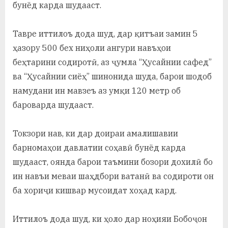
бунёд карда шудааст.
Тавре иттилоъ дода шуд, дар қитъаи замин 5
ҳазору 500 бех ниҳоли ангури навъҳои
беҳтарини содиротӣ, аз ҷумла “Ҳусайнии сафед”
ва “Ҳусайнии сиёҳ” шинонида шуда, барои шодоб
намудани ин мавзеъ аз умқи 120 метр об
бароварда шудааст.
Токзори нав, ки дар доираи амалишавии
барномаҳои давлатии соҳавӣ бунёд карда
шудааст, оянда барои таъмини бозори дохилӣ бо
ин навъи меваи шаҳдбори ватанӣ ва содироти он
ба хориҷи кишвар мусоидат хоҳад кард.
Иттилоъ дода шуд, ки ҳоло дар ноҳияи Бобоҷон