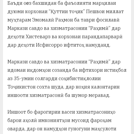
у
Баъди оғоз бахшидан ба фаъолияти марҳилаи
дуюми корхонаи “Қуттии тоҷик” Пешвои миллат
с
муҳтарам Эмомалӣ Раҳмон ба таври фосилавӣ
р
Маркази савдо ва хизматрасонии “Раҳимӣ” дар
а
деҳоти Хистеварз ва корхонаи парандапарварӣ
дар деҳоти Исфисорро ифтитоҳ намуданд.
в
Маркази савдо ва хизматрасонии “Раҳимӣ” дар
идомаи иқдомҳои созанда ба ифтихори истиқбол
аз 35-умин солгарди соҳибистиқлолии
Тоҷикистон сохта шуда, дар ноҳия калонтарин
иншооти хизматрасонӣ ба шумор меравад.
Иншоот бо фарогирии васеи хизматрасониҳо
барои аҳолӣ имкониятҳои мусоид фароҳам
оварда, дар он намудҳои гуногуни маҳсулоти