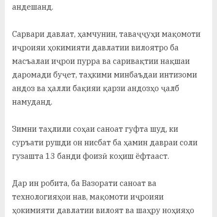
андешанд.
Сарвари давлат, ҳамчунин, таваҷҷуҳи мақомоти
иҷроияи ҳокимияти давлатии вилоятро ба
масъалаи иҷрои пурра ва саривақтии нақшаи
даромади буҷет, таҳкими минбаъдаи интизоми
андоз ва ҳалли бақияи қарзи андозҳо ҷалб
намуданд.
Зимни таҳлили соҳаи саноат гуфта шуд, ки
суръати рушди он нисбат ба ҳамин давраи соли
гузашта 13 банди фоизӣ коҳиш ёфтааст.
Дар ин робита, ба Вазорати саноат ва
технологияҳои нав, мақомоти иҷроияи
ҳокимияти давлатии вилоят ва шаҳру ноҳияҳо