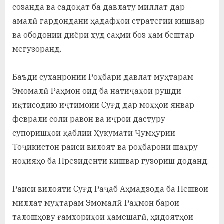
созанда ва садоқат ба давлату миллат дар
амалӣ гардондани ҳадафҳои стратегии кишвар
ва ободонии диёри худ саҳми боз ҳам бештар
мегузоранд.
Баъди суханронии Роҳбари давлат муҳтарам
Эмомалӣ Раҳмон оид ба натиҷаҳои рушди
иқтисодию иҷтимоии Суғд дар моҳҳои январ –
феврали соли равон ва иҷрои дастуру
супоришҳои қаблии Ҳукумати Ҷумҳурии
Тоҷикистон раиси вилоят ва роҳбарони шаҳру
ноҳияҳо ба Президенти кишвар гузориш доданд.
Раиси вилояти Суғд Раҷаб Аҳмадзода ба Пешвои
миллат муҳтарам Эмомалӣ Раҳмон барои
талошҳову ғамхориҳои ҳамешагӣ, ҳидоятҳои