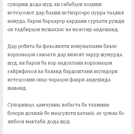
супориш дода шуд, ки сабабҳои коҳиши
истеҳсолот дар бахши истихроҷро пурра таҳлил
намуда, барои барқарор кардани суръати рушди
он тадбирҳои мушаххас ва муассир андешанд.
Дар робита ба фаъолияти номуназзами баъзе
корхонаҳои саноатӣ дар вилоят зарур шумурда
шуд, ки барои ба кор андохтани корхонаҳои
ғайрифаъол ва баланд бардоштани иқтидори
истеҳсолии онҳо чораҳои фаврӣ андешида
шаванд.
Супоришҳо, ҳамчунин, вобаста ба таъмини
бозори дохилӣ бо маҳсулоти ватанӣ, аз ҷумла бо
либоси мактабӣ дода шуд.