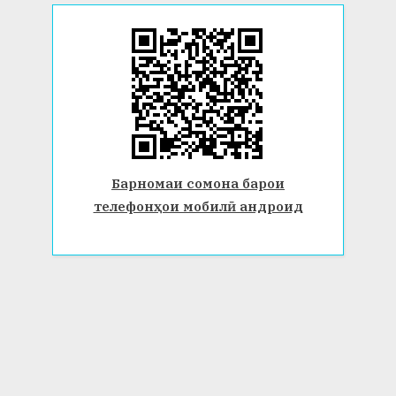
Барномаи сомона барои
телефонҳои мобилӣ андроид
© 2026 Донишгоҳи давлатии Бохтар ба номи Носири Хусрав.