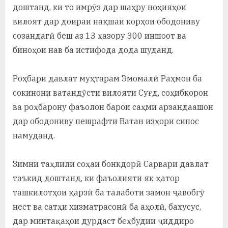
доштанд, ки то имрӯз дар шаҳру ноҳияҳои
вилоят дар доираи нақшаи корҳои ободониву
созандагӣ беш аз 13 ҳазору 300 иншоот ва
биноҳои нав ба истифода дода шуданд.
Роҳбари давлат муҳтарам Эмомалӣ Раҳмон ба
сокинони ватандӯсти вилояти Суғд, соҳибкорон
ва роҳбарону фаъолон барои саҳми арзандаашон
дар ободониву пешрафти Ватан изҳори сипос
намуданд.
Зимни таҳлили соҳаи бонкдорӣ Сарвари давлат
таъкид доштанд, ки фаъолияти як қатор
ташкилотҳои қарзӣ ба талаботи замон ҷавобгӯ
нест ва сатҳи хизматрасонӣ ба аҳолӣ, бахусус,
дар минтақаҳои дурдаст беҳбудии ҷиддиро