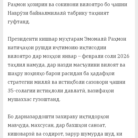
у
Раҳмон ҳозирин ва сокинони вилоятро бо ҷашни
Наврӯзи байналмилалӣ табрику таҳният
с
гуфтанд.
р
а
Президенти кишвар муҳтарам Эмомалӣ Раҳмон
в
натиҷаҳои рушди иҷтимоию иқтисодии
вилоятро дар моҳҳои январ – феврали соли 2026
таҳлил намуда, дар назди масъулини вилоят ва
шаҳру ноҳияҳо барои расидан ба ҳадафҳои
стратегии миллӣ ва истиқболи сазовори ҷашни
35-солагии истиқлоли давлатӣ, вазифаҳои
мушаххас гузоштанд.
Бо дарназардошти захираву иқтидорҳои
мавҷуда, махсусан, дар бахшҳои саноат,
кишоварзӣ ва содирот, зарур шумурда шуд, ки