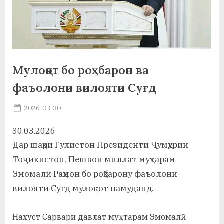
а
н
о
м
Мулоқот бо роҳбарон ва
и
фаъолони вилояти Суғд
Н
Posted
2026-03-30
By
on
saidov
о
30.03.2026
с
Дар шаҳри Гулистон Президенти Ҷумҳурии
и
Тоҷикистон, Пешвои миллат муҳтарам
Эмомалӣ Раҳмон бо роҳбарону фаъолони
р
вилояти Суғд мулоқот намуданд.
и
Х
Нахуст Сарвари давлат муҳтарам Эмомалӣ