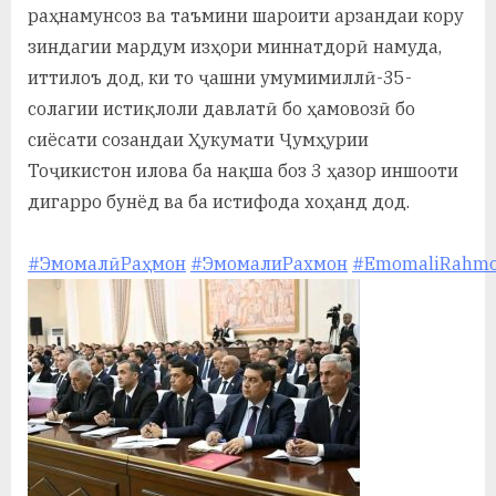
раҳнамунсоз ва таъмини шароити арзандаи кору
зиндагии мардум изҳори миннатдорӣ намуда,
иттилоъ дод, ки то ҷашни умумимиллӣ-35-
солагии истиқлоли давлатӣ бо ҳамовозӣ бо
сиёсати созандаи Ҳукумати Ҷумҳурии
Тоҷикистон илова ба нақша боз 3 ҳазор иншооти
дигарро бунёд ва ба истифода хоҳанд дод.
#ЭмомалӣРаҳмон
#ЭмомалиРахмон
#EmomaliRahm