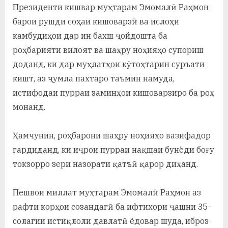
Президенти кишвар муҳтарам Эмомалӣ Раҳмон
барои рушди соҳаи кишоварзӣ ва ислоҳи
камбудиҳои дар ин бахш ҷойдошта ба
роҳбарияти вилоят ва шаҳру ноҳияҳо супориш
доданд, ки дар муҳлатҳои кӯтоҳтарин суръати
кишт, аз ҷумла пахтаро таъмин намуда,
истифодаи пурраи заминҳои кишоварзиро ба роҳ
монанд.
Ҳамчунин, роҳбарони шаҳру ноҳияҳо вазифадор
гардиданд, ки иҷрои пурраи нақшаи бунёди боғу
токзорро зери назорати қатъӣ қарор диҳанд.
Пешвои миллат муҳтарам Эмомалӣ Раҳмон аз
рафти корҳои созандагӣ ба ифтихори ҷашни 35-
солагии истиқлоли давлатӣ ёдовар шуда, иброз