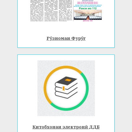
Рӯзномаи Фурӯғ
Китобхонаи электронӣ ДДБ