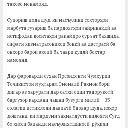
тақозо менамояд.
Супориш дода шуд, ки масъулини сохторҳои
марбута гузариш ба пардохтҳои ғайринақдӣ ва
истифодаи воситаҳои рақамиро суръат бахшида,
сифати хизматрасониҳои бонкӣ ва дастрасӣ ба
онҳоро барои аҳолӣ ба таври куллӣ беҳтар
намоянд.
Дар фароварди сухан Президенти Ҷумҳурии
Тоҷикистон муҳтарам Эмомалӣ Раҳмон бори
дигар аз зарурати дар сатҳи олии тадорукотӣ
баргузор кардани ҷашни бузурги миллӣ – 35-
солагии истиқлоли давлатӣ ёдовар шуда, изҳор
доштанд, ки мардуми заҳматдӯсти вилояти Суғд
бо ҳисси баланди масъулиятшиносӣ, рӯҳияи