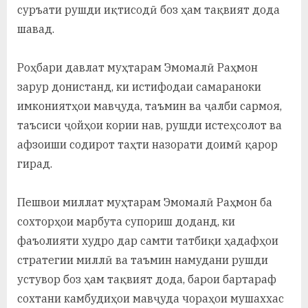
суръати рушди иқтисодӣ боз ҳам тақвият дода
шавад.
Роҳбари давлат муҳтарам Эмомалӣ Раҳмон
зарур донистанд, ки истифодаи самараноки
имкониятҳои мавҷуда, таъмин ва ҷалби сармоя,
таъсиси ҷойҳои кории нав, рушди истеҳсолот ва
афзоиши содирот таҳти назорати доимӣ қарор
гирад.
Пешвои миллат муҳтарам Эмомалӣ Раҳмон ба
сохторҳои марбута супориш доданд, ки
фаъолияти худро дар самти татбиқи ҳадафҳои
стратегии миллӣ ва таъмин намудани рушди
устувор боз ҳам тақвият дода, барои бартараф
сохтани камбудиҳои мавҷуда чораҳои мушаххас