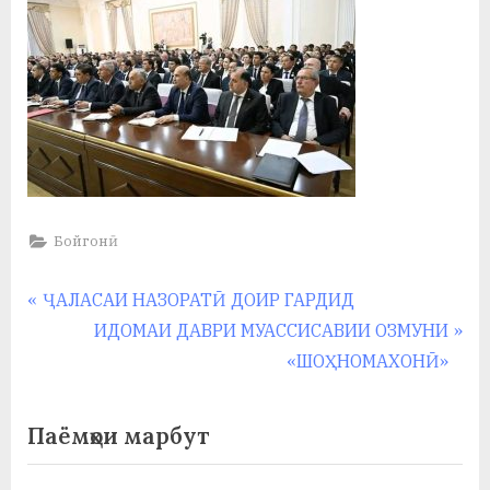
Бойгонӣ
Навигация
P
ҶАЛАСАИ НАЗОРАТӢ ДОИР ГАРДИД
r
N
ИДОМАИ ДАВРИ МУАССИСАВИИ ОЗМУНИ
по
e
e
«ШОҲНОМАХОНӢ»
записям
v
x
i
t
Паёмҳои марбут
o
P
u
o