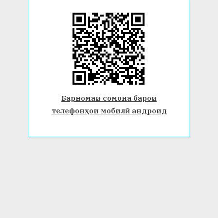
Барномаи сомона барои
телефонҳои мобилӣ андроид
© 2026 Донишгоҳи давлатии Бохтар ба номи Носири Хусрав.
Ҳамаи ҳуқуқ маҳфуз аст. www.btsu.tj