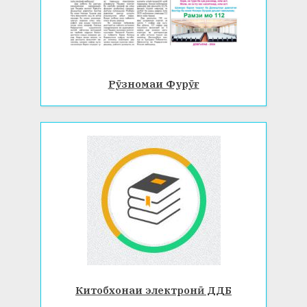
Рӯзномаи Фурӯғ
Китобхонаи электронӣ ДДБ