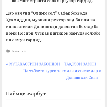
ва «Магистранти сол» баргузор гардид.
у
с
Дар озмуни “Олими сол” Сафарбекзода
р
Ҳукмиддин, муовини ректор оид ба илм ва
инноватсияи Донишгоҳи давлатии Бохтар ба
а
номи Носири Хусрав иштирок намуда ғолиби
в
ин озмун гардид.
Бойгонӣ
Навигация
P
МУТАХАССИСИ ЗАБОНДОН – ТАҚОЗОИ ЗАМОН
r
N
Ҷамъбасти курси такмили ихтисос дар
по
e
e
Донишгоҳи Сиан
записям
v
x
i
t
Паёмҳои марбут
o
P
u
o