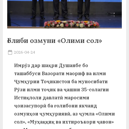
а
н
о
м
Ғолиби озмуни «Олими сол»
и
Posted
2026-04-24
By
on
saidov
Н
Имрӯз дар шаҳри Душанбе бо
о
ташаббуси Вазорати маориф ва илми
с
Ҷумҳурии Тоҷикистон ба муносибати
Рӯзи илми тоҷик ва ҷашни 35-солагии
и
Истиқлоли давлатӣ маросими
р
ҷоизасупорӣ ба ғолибони якчанд
и
озмунҳои ҷумҳуриявӣ, аз ҷумла «Олими
Х
сол», «Муҳаққиқ ва ихтироъкори ҷавон»