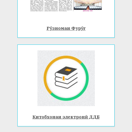
Рӯзномаи Фурӯғ
Китобхонаи электронӣ ДДБ