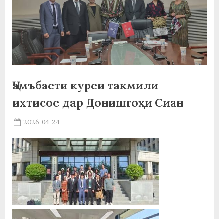
а
н
о
м
и
Ҷамъбасти курси такмили
ихтисос дар Донишгоҳи Сиан
Н
о
Posted
2026-04-24
By
on
saidov
с
и
р
и
Х