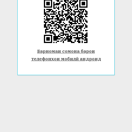
Барномаи сомона барои
телефонҳои мобилӣ андроид
© 2026 Донишгоҳи давлатии Бохтар ба номи Носири Хусрав.
Ҳамаи ҳуқуқ маҳфуз аст. www.btsu.tj