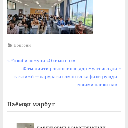
у
с
р
а
в
Бойгонӣ
Навигация
P
Ғолиби озмуни «Олими сол»
r
N
Фаъолияти равоншинос дар муассисаҳои
по
e
e
таълимӣ — зарурати замон ва кафили рушди
записям
v
x
солими насли нав
i
t
o
P
Паёмҳои марбут
u
o
s
s
P
t
БАРГУЗОРИИ КОНФЕРЕНСИЯИ