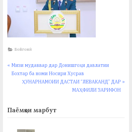
Бойгонӣ
Навигация
P
Мизи мудаввар дар Донишгоҳи давлатии
r
Бохтар ба номи Носири Хусрав
по
e
N
ҲУНАРНАМОИИ ДАСТАИ “ЛЕВАКАНД” ДАР
записям
v
e
МАҲФИЛИ ЗАРИФОН
i
x
o
t
Паёмҳои марбут
u
P
s
o
P
s