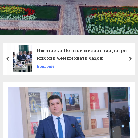
в
л
а
т
и
Иштироки Пешвои миллат дар даври
и
ниҳоии Чемпионати ҷаҳон
prev
ne
Бойгонӣ
Б
о
х
т
а
р
б