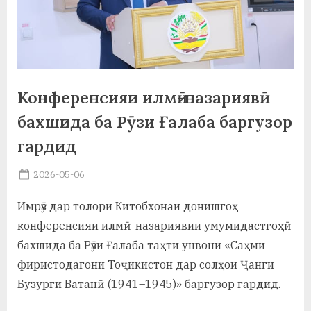
а
н
о
м
Конференсияи илмӣ-назариявӣ
и
бахшида ба Рӯзи Ғалаба баргузор
Н
гардид
о
Posted
2026-05-06
By
on
saidov
с
Имрӯз дар толори Китобхонаи донишгоҳ
и
конференсияи илмӣ-назариявии умумидастгоҳӣ
р
бахшида ба Рӯзи Ғалаба таҳти унвони «Саҳми
фиристодагони Тоҷикистон дар солҳои Ҷанги
и
Бузурги Ватанӣ (1941–1945)» баргузор гардид.
Х