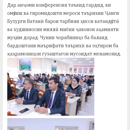
Дар анҷоми конференсия таъкид гардид, ки
омӯзиш ва гиромидошти мероси таърихии Ҷанги
Бузурги Ватанӣ барои тарбияи ҳисси ватандӯстӣ
ва худшиносии миллӣ миёни ҷавонон аҳамияти
муҳим дорад. Чунин чорабиниҳо ба баланд
бардоштани маърифати таърихӣ ва эҳтиром ба
қаҳрамониҳои гузаштагон мусоидат менамоянд.