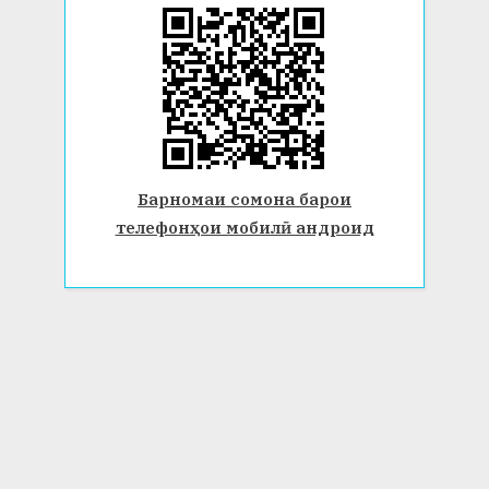
Барномаи сомона барои
телефонҳои мобилӣ андроид
© 2026 Донишгоҳи давлатии Бохтар ба номи Носири Хусрав.
Ҳамаи ҳуқуқ маҳфуз аст. www.btsu.tj