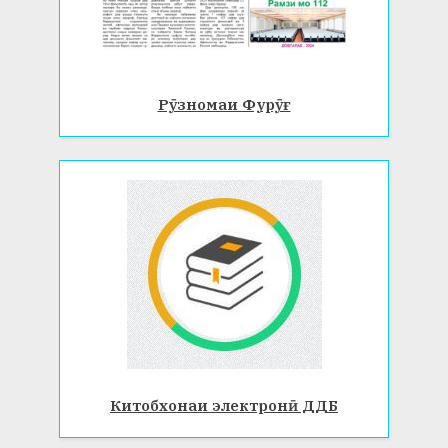
Рӯзномаи Фурӯғ
Китобхонаи электронӣ ДДБ