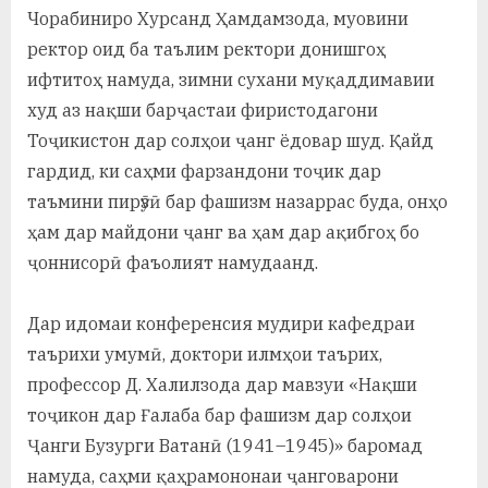
у
Чорабиниро Хурсанд Ҳамдамзода, муовини
с
ректор оид ба таълим ректори донишгоҳ
ифтитоҳ намуда, зимни сухани муқаддимавии
р
худ аз нақши барҷастаи фиристодагони
а
Тоҷикистон дар солҳои ҷанг ёдовар шуд. Қайд
в
гардид, ки саҳми фарзандони тоҷик дар
таъмини пирӯзӣ бар фашизм назаррас буда, онҳо
ҳам дар майдони ҷанг ва ҳам дар ақибгоҳ бо
ҷоннисорӣ фаъолият намудаанд.
Дар идомаи конференсия мудири кафедраи
таърихи умумӣ, доктори илмҳои таърих,
профессор Д. Халилзода дар мавзуи «Нақши
тоҷикон дар Ғалаба бар фашизм дар солҳои
Ҷанги Бузурги Ватанӣ (1941–1945)» баромад
намуда, саҳми қаҳрамононаи ҷанговарони