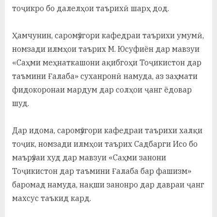
тоҷикро бо далелҳои таърихӣ шарҳ дод.
Ҳамчунин, саромӯзгори кафедраи таърихи умумӣ,
номзади илмҳои таърих М. Юсуфиён дар мавзуи
«Саҳми меҳнаткашони ақибгоҳи Тоҷикистон дар
таъмини Ғалаба» суханронӣ намуда, аз заҳмати
фидокоронаи мардум дар солҳои ҷанг ёдовар
шуд.
Дар идома, саромӯзгори кафедраи таърихи халқи
тоҷик, номзади илмҳои таърих Садбарги Исо бо
маърӯзаи худ дар мавзуи «Саҳми занони
Тоҷикистон дар таъмини Ғалаба бар фашизм»
баромад намуда, нақши занонро дар давраи ҷанг
махсус таъкид кард.