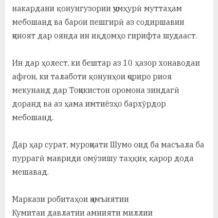
накардани қонунгузории ҷумҳурӣ муттаҳам
мебошанд ва барои пешгирӣ аз содиршавии
ҷиноят дар оянда ин иқдомҳо гирифта шудааст.
Ин дар ҳолест, ки бештар аз 10 ҳазор хонаводаи
афғон, ки талаботи қонунҳои ҷориро риоя
мекунанд дар Тоҷикистон оромона зиндагӣ
доранд ва аз ҳама имтиёзҳо бархӯрдор
мебошанд.
Дар ҳар сурат, муроҷиати Шумо оид ба масъала ба
пуррагӣ мавриди омӯзишу таҳқиқ қарор дода
мешавад.
Маркази робитаҳои ҷамъиятии
Кумитаи давлатии амнияти миллии