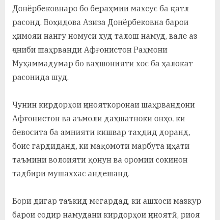
Донёрбековнаро бо бераҳмии махсус ба қатл
расонд. Воҳидова Азиза Донёрбековна барои
ҳимояи нангу номуси худ талош намуд, вале аз
ҷониби шаҳрванди Афғонистон Раҳмони
Муҳаммадумар бо ваҳшонияти хос ба ҳалокат
расонида шуд.
Чунин кирдорҳои ҷинояткоронаи шаҳрвандони
Афғонистон ва аъмоли даҳшатноки онҳо, ки
бевосита ба амнияти кишвар таҳдид доранд,
боис гардиданд, ки мақомоти марбута ҷиҳати
таъмини волоияти қонун ва оромии сокинон
тадбири мушаххас андешанд.
Бори дигар таъкид мегардад, ки ашхоси мазкур
барои содир намудани кирдорҳои ҷиноятӣ, риоя