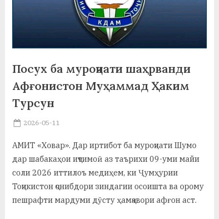
а
н
о
м
Посух ба муроҷиати шаҳрванди
и
Афғонистон Муҳаммад Ҳаким
Н
Турсун
о
Posted
2026-05-11
By
on
saidov
с
АМИТ «Ховар». Дар иртибот ба муроҷиати Шумо
и
дар шабакаҳои иҷтимоӣ аз таърихи 09-уми майи
р
соли 2026 иттилоъ медиҳем, ки Ҷумҳурии
Тоҷикистон ҷонибдори зиндагии осоишта ва орому
и
пешрафти мардуми дӯсту ҳамҷавори афғон аст.
Х