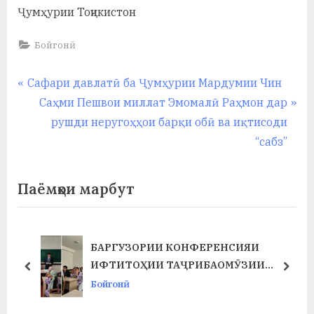
Ҷумҳурии Тоҷикистон
Бойгонӣ
Навигация
P
Сафари давлатӣ ба Ҷумҳурии Мардумии Чин
r
N
Саҳми Пешвои миллат Эмомалӣ Раҳмон дар
по
e
e
рушди неругоҳҳои барқи обӣ ва иқтисоди
записям
v
x
“сабз”
i
t
o
P
Паёмҳои марбут
u
o
s
s
P
t
БАРГУЗОРИИ КОНФЕРЕНСИЯИ
Т
o
:
ИФТИТОҲИИ ТАҶРИБАОМӮЗИИ
prev
next
s
ИСТЕҲСОЛӢ ДАР ФАКУЛТЕТИ ХИМИЯ
Бойгонӣ
t
ВА БИОЛОГИЯ