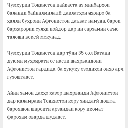
у
Ҷумҳурии Тоҷикистон пайваста аз минбарҳои
с
баланди байналмилалӣ давлатҳои ҷаҳонро ба
ҳалли буҳрони Афғонистон даъват намуда, барои
р
барқарории сулҳи пойдор дар ин сарзамин саъю
а
талоши воқеӣ мекунад.
в
Ҷумҳурии Тоҷикистон дар тӯли 35 сол Ватани
дуюми муҳоҷирати се насли шаҳрвандони
Афғонистон гардида, ба ҳуқуқу озодиҳои онҳо арҷ
гузоштааст.
Айни замон даҳҳо ҳазор шаҳрванди Афғонистон
дар қаламрави Тоҷикистон кору зиндагӣ дошта,
барояшон шароити арзандаи кору иқомат
фароҳам оварда шудааст.