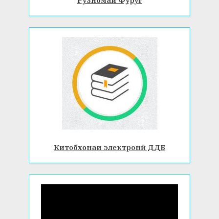
Рӯзномаи Фурӯғ
Китобхонаи электронӣ ДДБ