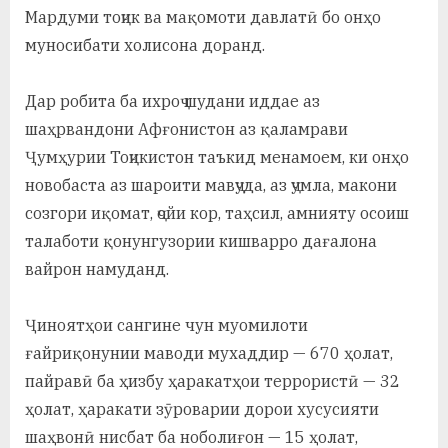
Мардуми тоҷик ва мақомоти давлатӣ бо онҳо
муносибати холисона доранд.
Дар робита ба ихроҷ шудани иддае аз
шаҳрвандони Афғонистон аз қаламрави
Ҷумҳурии Тоҷикистон таъкид менамоем, ки онҳо
новобаста аз шароити мавҷуда, аз ҷумла, макони
созгори иқомат, ҷойи кор, таҳсил, амнияту осоиш
талаботи қонунгузории кишварро дағалона
вайрон намуданд.
Ҷиноятҳои сангине чун муомилоти
ғайриқонунии маводи мухаддир — 670 ҳолат,
пайравӣ ба ҳизбу ҳаракатҳои террористӣ — 32
ҳолат, ҳаракати зӯроварии дорои хусусияти
шаҳвонӣ нисбат ба ноболиғон — 15 ҳолат,