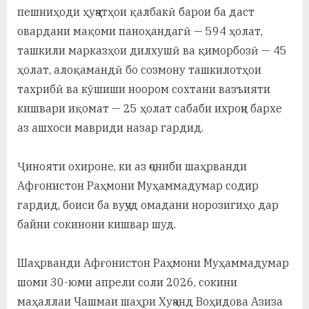
пешниҳоди ҳуҷҷатҳои қалбакӣ барои ба даст
овардани мақоми паноҳандагӣ — 594 ҳолат,
ташкили марказҳои дилхушӣ ва қиморбозӣ — 45
ҳолат, алоқамандӣ бо созмону ташкилотҳои
тахрибӣ ва кӯшиши ноором сохтани вазъияти
кишвари иқомат — 25 ҳолат сабаби ихроҷи бархе
аз ашхоси мавриди назар гардид.
Ҷинояти охироне, ки аз ҷониби шаҳрванди
Афғонистон Раҳмони Муҳаммадумар содир
гардид, боиси ба вуҷуд омадани норозигиҳо дар
байни сокинони кишвар шуд.
Шаҳрванди Афғонистон Раҳмони Муҳаммадумар
шоми 30-юми апрели соли 2026, сокини
маҳаллаи Чашмаи шаҳри Хуҷанд Воҳидова Азиза