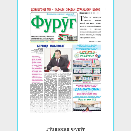
Рӯзномаи Фурӯғ