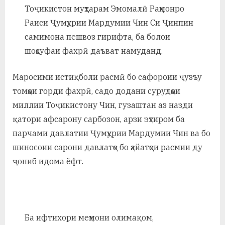
у
Тоҷикистон муҳтарам Эмомалӣ Раҳмонро
с
Раиси Ҷумҳурии Мардумии Чин Си Ҷинпин
самимона пешвоз гирифта, ба болои
р
шоҳсуфаи фахрӣ даъват намуданд.
а
в
Маросими истиқболи расмӣ бо сафороии ҷузъу
томҳои горди фахрӣ, садо додани сурудҳои
миллии Тоҷикистону Чин, гузаштан аз назди
қатори афсарону сарбозон, арзи эҳтиром ба
парчами давлатии Ҷумҳурии Мардумии Чин ва бо
шиносоии сарони давлатҳо бо ҳайатҳои расмии ду
ҷониб идома ёфт.
Ба ифтихори меҳмони олимақом,