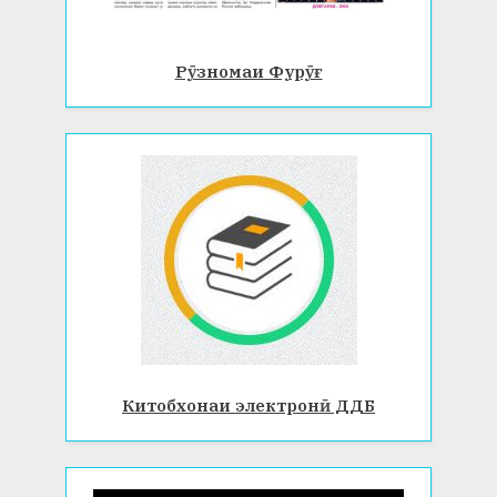
Рӯзномаи Фурӯғ
Китобхонаи электронӣ ДДБ