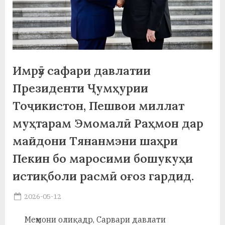
а
н
о
м
Имрӯз сафари давлатии
и
Президенти Ҷумҳурии
Н
Тоҷикистон, Пешвои миллат
муҳтарам Эмомалӣ Раҳмон дар
о
майдони Тянанмэни шаҳри
с
Пекин бо маросими бошукуҳи
и
истиқболи расмӣ оғоз гардид.
р
и
Posted
2026-05-12
By
on
saidov
Х
Меҳмони олиқадр, Сарвари давлати