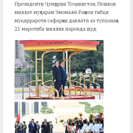
Президенти Ҷумҳурии Тоҷикистон, Пешвои
миллат муҳтарам Эмомалӣ Раҳмон тибқи
муқаррароти сафарҳои давлатӣ аз тупхонаҳо
21 маротиба шиллик паронда шуд.