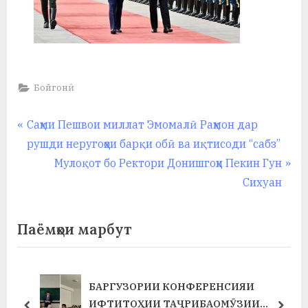
Бойгонӣ
Навигация
P
Саҳми Пешвои миллат Эмомалӣ Раҳмон дар
r
рушди неругоҳҳои барқи обӣ ва иқтисоди “сабз”
по
e
N
Мулоқот бо Ректори Донишгоҳи Пекин Гун
записям
v
e
Сихуан
i
x
o
t
Паёмҳои марбут
u
P
s
o
P
s
БАРГУЗОРИИ КОНФЕРЕНСИЯИ
Т
o
t
ИФТИТОҲИИ ТАҶРИБАОМӮЗИИ