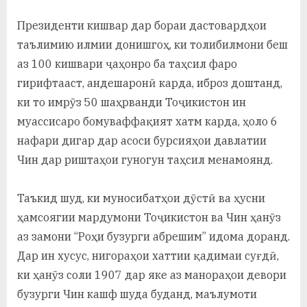
Президенти кишвар дар бораи дастовардҳои
таълимию илмии донишгоҳ, ки толибилмони беш
аз 100 кишвари ҷаҳонро ба таҳсил фаро
гирифтааст, андешаронӣ карда, иброз доштанд,
ки то имрӯз 50 шаҳрванди Тоҷикистон ин
муассисаро бомуваффақият хатм карда, ҳоло 6
нафари дигар дар асоси бурсияҳои давлатии
Чин дар риштаҳои гуногун таҳсил менамоянд.
Таъкид шуд, ки муносибатҳои дӯстӣ ва ҳусни
ҳамсоягии мардумони Тоҷикистон ва Чин ҳанӯз
аз замони “Роҳи бузурги абрешим” идома доранд.
Дар ин хусус, нигораҳои хаттии қадимаи суғдӣ,
ки ҳанӯз соли 1907 дар яке аз манораҳои девори
бузурги Чин кашф шуда буданд, маълумоти