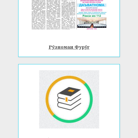
Рӯзномаи Фурӯғ