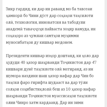
Зикр гардид, ки дар ин раванд мо ба тавсеаи
ҳамкорӣ бо Чини дӯст дар соҳаҳои таҳсилоти
олӣ, технология, инноватсия ва табодули
академӣ таваҷҷуҳи пайваста зоҳир намуда, ин
соҳаҳоро аз ҷумлаи самтҳои муҳимми
муносибатҳои ду кишвар медонем.
Президенти кишвар изҳор доштанд, ки ҳоло дар
ҳудуди 40 ҳазор шаҳрванди Тоҷикистон дар 47
кишвари дунё таҳсилоти олӣ мегиранд, аз ин
шумора наздики шаш ҳазор нафар дар Чин бо
таҳсил фаро гирифта шудааст ва дар тӯли
солҳои соҳибистиқлолӣ беш аз 10 ҳазор нафар
шаҳрванди Тоҷикистон муассисаҳои таҳсилоти
олии Чинро хатм кардаанд. Дар ин зимн