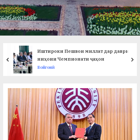
в
л
а
т
и
Иштироки Пешвои миллат дар даври
и
ниҳоии Чемпионати ҷаҳон
prev
ne
Бойгонӣ
Б
о
х
т
а
р
б