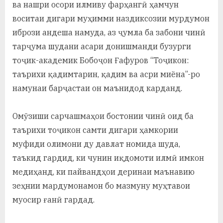
ва нашри осори илмиву фарҳангӣ ҳамчун
воситаи дигари муҳимми наздиксозии мурдумон
ибрози андеша намуда, аз ҷумла ба забони чинӣ
тарҷума шудани асари донишманди бузурги
тоҷик-академик Бобоҷон Ғафуров “Тоҷикон:
таърихи қадимтарин, қадим ва асри миёна”-ро
намунаи барҷастаи он маънидод карданд.
Омӯзиши сарчашмаҳои бостонии чинӣ оид ба
таърихи тоҷикон самти дигари ҳамкории
муфиди олимони ду давлат номида шуда,
таъкид гардид, ки чунин иқдомоти илмӣ имкон
медиҳанд, ки пайвандҳои деринаи маънавию
зеҳнии мардумонамон бо мазмуну муҳтавои
муосир ғанӣ гардад.