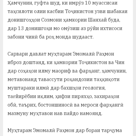
Ҳамчунин, гуфта шуд, ки имрӯз 10 муассисаи
таҳсилоти олии касбии Тоҷикистон узви шабакаи
донишгоҳҳои Созмони ҳамкории Шанхай буда,
дар 13 донишгоҳи мо омӯзиш аз рӯйи ихтисоси
забони чинӣ ба роҳ монда шудааст.
Сарвари давлат муҳтарам Эмомалӣ Раҳмон
иброз доштанд, ки ҳамкории Тоҷикистон ва Чин
дар соҳаҳои илму маориф ва фарҳанг, ҳамчунин,
метавонанд тавассути роҳандозии таҳқиқоти
муштараки илмӣ дар бахшҳои геология,
тағйирёбии иқлим, ҳифзи пиряхҳо, захираҳои
обӣ, таърих, бостоншиносӣ ва мероси фарҳангӣ
мазмуну муҳтавои нав пайдо намоянд.
Муҳтарам Эмомалӣ Раҳмон дар бораи тарҷума