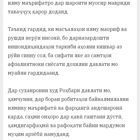
илму маърифатро дар шароити муосир мавриди
таваҷҷуҳ қарор доданд.
Таъкид гардид, ки масъалаҳои илму маориф ва
рушди нерӯи инсонӣ, бо дарназардошти
нишондиҳандаҳои таркиби аҳолии кишвар аз
рӯйи синну сол, ба сифати яке аз самтҳои
афзалиятноки сиёсати дохилии давлати мо
муайян гардидаанд.
Дар суханронии худ Роҳбари давлати мо,
ҳамчунин, дар бораи робитаҳои байналмилалии
илмиву маърифатӣ ва фарҳангӣ андешаронӣ
карда, саҳми онҳоро дар қавӣ гаштани дӯстӣ,
ҳамдигарфаҳмӣ ва рафоқати байни мардумон
муҳим арзёбӣ намуданд.