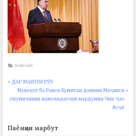
Бойгонӣ
Навигация
P
ДАР МАВЗУИ РӮЗ
r
N
Мулоқот бо Раиси Кумитаи доимии Маҷлиси
по
e
e
умумичинии намояндагони мардумии Чин Ҷао
записям
v
x
Леҷӣ
i
t
o
P
Паёмҳои марбут
u
o