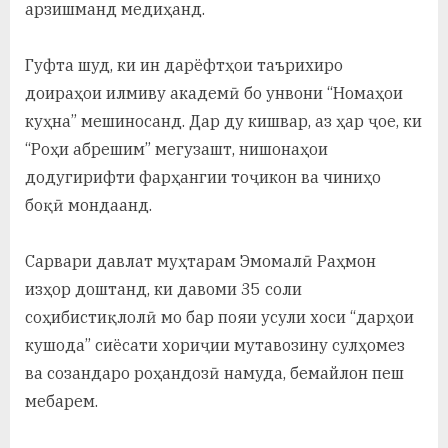
арзишманд медиҳанд.
Гуфта шуд, ки ин дарёфтҳои таърихиро
доираҳои илмиву академӣ бо унвони “Номаҳои
куҳна” мешиносанд. Дар ду кишвар, аз ҳар ҷое, ки
“Роҳи абрешим” мегузашт, нишонаҳои
додугирифти фарҳангии тоҷикон ва чиниҳо
боқӣ мондаанд.
Сарвари давлат муҳтарам Эмомалӣ Раҳмон
изҳор доштанд, ки давоми 35 соли
соҳибистиқлолӣ мо бар пояи усули хоси “дарҳои
кушода” сиёсати хориҷии мутавозину сулҳомез
ва созандаро роҳандозӣ намуда, бемайлон пеш
мебарем.