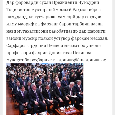
Дар фароварди сухан Президенти Ҷумҳурии
Тоҷикистон муҳтарам Эмомалӣ Раҳмон иброз
намуданд, ки густариши ҳамкорӣ дар соҳаҳои
илму маориф ва фарҳанг барои тарбияи насли
нави мутахассисони рақобатпазир дар шароити
замони муосир пояҳои устувор фароҳам месозад.
Сарфарозгардонии Пешвои миллат бо унвони
профессори фахрии Донишгоҳи Пекин ва
мулоқот бо роҳбарият ва донишҷӯёни донишгоҳ