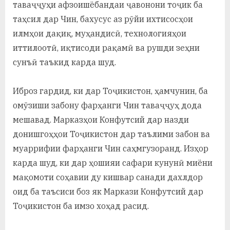
таваҷҷуҳи афзоишёбандаи ҷавонони тоҷик ба
таҳсил дар Чин, бахусус аз рӯйи ихтисосҳои
илмҳои дақиқ, муҳандисӣ, технологияҳои
иттилоотӣ, иқтисоди рақамӣ ва рушди зеҳни
сунъӣ таъкид карда шуд.
Иброз гардид, ки дар Тоҷикистон, ҳамчунин, ба
омӯзиши забону фарҳанги Чин таваҷҷуҳ дода
мешавад. Марказҳои Конфутсий дар назди
донишгоҳҳои Тоҷикистон дар таълими забон ва
муаррифии фарҳанги Чин саҳмгузоранд. Изҳор
карда шуд, ки дар ҳошияи сафари кунунӣ миёни
мақомоти соҳавии ду кишвар санади дахлдор
оид ба таъсиси боз як Маркази Конфутсий дар
Тоҷикистон ба имзо хоҳад расид.