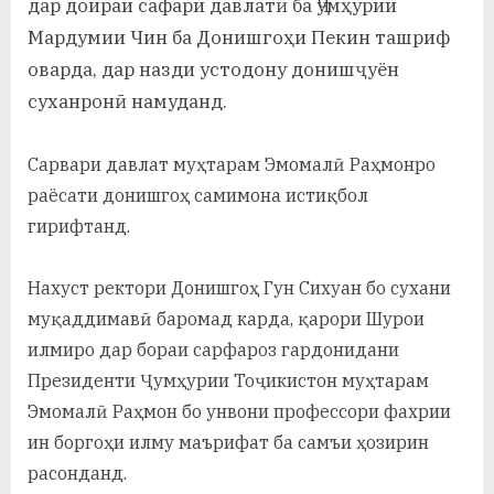
дар доираи сафари давлатӣ ба Ҷумҳурии
у
Мардумии Чин ба Донишгоҳи Пекин ташриф
с
оварда, дар назди устодону донишҷуён
р
суханронӣ намуданд.
а
Сарвари давлат муҳтарам Эмомалӣ Раҳмонро
в
раёсати донишгоҳ самимона истиқбол
гирифтанд.
Нахуст ректори Донишгоҳ Гун Сихуан бо сухани
муқаддимавӣ баромад карда, қарори Шурои
илмиро дар бораи сарфароз гардонидани
Президенти Ҷумҳурии Тоҷикистон муҳтарам
Эмомалӣ Раҳмон бо унвони профессори фахрии
ин боргоҳи илму маърифат ба самъи ҳозирин
расонданд.