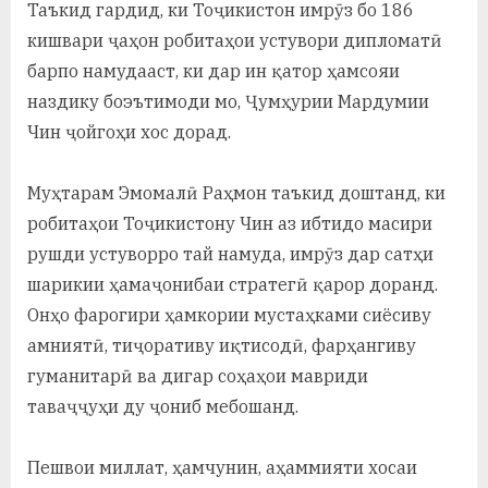
Таъкид гардид, ки Тоҷикистон имрӯз бо 186
кишвари ҷаҳон робитаҳои устувори дипломатӣ
барпо намудааст, ки дар ин қатор ҳамсояи
наздику боэътимоди мо, Ҷумҳурии Мардумии
Чин ҷойгоҳи хос дорад.
Муҳтарам Эмомалӣ Раҳмон таъкид доштанд, ки
робитаҳои Тоҷикистону Чин аз ибтидо масири
рушди устуворро тай намуда, имрӯз дар сатҳи
шарикии ҳамаҷонибаи стратегӣ қарор доранд.
Онҳо фарогири ҳамкории мустаҳками сиёсиву
амниятӣ, тиҷоративу иқтисодӣ, фарҳангиву
гуманитарӣ ва дигар соҳаҳои мавриди
таваҷҷуҳи ду ҷониб мебошанд.
Пешвои миллат, ҳамчунин, аҳаммияти хосаи