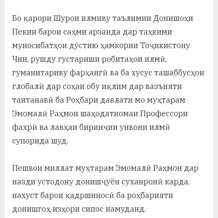
Бо қарори Шурои илмиву таълимии Донишоҳи
Пекин барои саҳми арзанда дар таҳкими
муносибатҳои дӯстию ҳамкории Тоҷикистону
Чин, рушду густариши робитаҳои илмӣ,
гуманитариву фарҳангӣ ва ба хусус ташаббусҳои
глобалӣ дар соҳаи обу иқлим дар вазъияти
тантанавӣ ба Роҳбари давлати мо муҳтарам
Эмомалӣ Раҳмон шаҳодатномаи Профессори
фахрӣ ва лавҳаи биринҷии унвони илмӣ
супорида шуд.
Пешвои миллат муҳтарам Эмомалӣ Раҳмон дар
назди устодону донишҷуён суханронӣ карда,
нахуст барои қадршиносӣ ба роҳбарияти
донишгоҳ изҳори сипос намуданд.