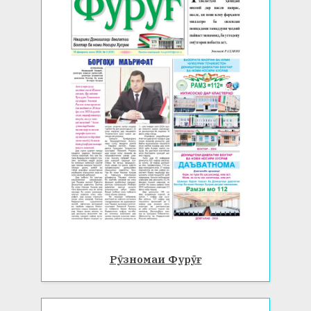
Рӯзномаи Фурӯғ