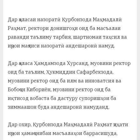
у
с
Дар ҷаласаи назоратӣ Қурбонзода Маҳмадалӣ
р
Раҳмат, ректори донишгоҳи оид ба масъалаи
а
раванди таълиму тарбия, шартномаи таҳсил ва
иҷрои маҷлиси назоратӣ андешаронӣ намуд.
в
Дар ҷаласа Ҳамдамзода Хурсанд, муовини ректор
оид ба таълим, Ҳукмиддин Сафарбекзода,
муовини ректор оид ба илм ва инноватсия ва
Бобоҷон Кибориён, муовини ректор оид ба
иқтисод вобаста ба дастуру супоришҳои ба
зиммаашон буда андешаронӣ намуданд.
Дар охир, Қурбонзода Маҳмадалӣ Раҳмат ҷиҳати
иҷрои ҳамаҷонибаи масъалаҳои баррасишуда,