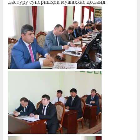
дастуру супоришҳои мушаххас доданд.