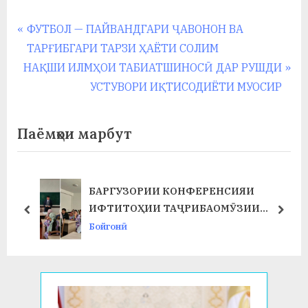
Навигация
P
ФУТБОЛ — ПАЙВАНДГАРИ ҶАВОНОН ВА
r
ТАРҒИБГАРИ ТАРЗИ ҲАЁТИ СОЛИМ
по
N
e
НАҚШИ ИЛМҲОИ ТАБИАТШИНОСӢ ДАР РУШДИ
записям
e
v
УСТУВОРИ ИҚТИСОДИЁТИ МУОСИР
x
i
t
o
Паёмҳои марбут
P
u
o
s
s
P
БАРГУЗОРИИ КОНФЕРЕНСИЯИ
Т
t
o
ИФТИТОҲИИ ТАҶРИБАОМӮЗИИ
prev
next
:
s
ИСТЕҲСОЛӢ ДАР ФАКУЛТЕТИ ХИМИЯ
Бойгонӣ
t
ВА БИОЛОГИЯ
: