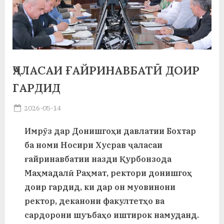
а
н
о
м
ҶАЛАСАИ ҒАЙРИНАВБАТӢ ДОИР
и
ГАРДИД
Н
Posted
2026-05-14
By
on
saidov
о
Имрӯз дар Донишгоҳи давлатии Бохтар
с
ба номи Носири Хусрав ҷаласаи
и
ғайринавбатии назди Қурбонзода
Маҳмадалӣ Раҳмат, ректори донишгоҳ
р
доир гардид, ки дар он муовинони
и
ректор, деканoни факултетҳо ва
Х
сардорони шуъбаҳо иштирок намуданд.