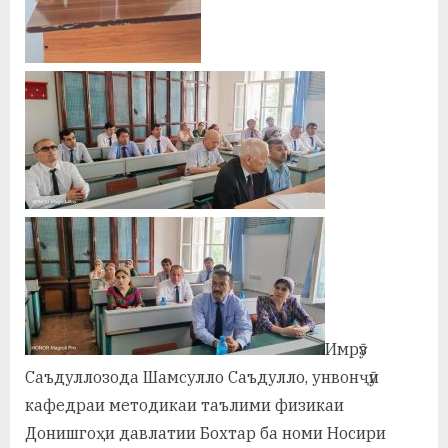
Имрӯз
Саъдуллозода Шамсулло Саъдулло, унвонҷӯи
кафедраи методикаи таълими физикаи
Донишгоҳи давлатии Бохтар ба номи Носири