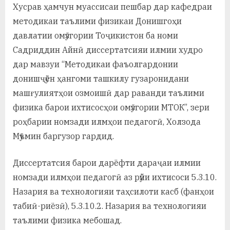
Хусрав ҳамчун муассисаи пешбар дар кафедраи
методикаи таълими физикаи Донишгоҳи
давлатии омӯзгории Тоҷикистон ба номи
Садриддин Айнӣ диссертатсияи илмии худро
дар мавзуи “Методикаи фаъолгардонии
донишҷӯён ҳангоми ташкилу гузаронидани
машғулиятҳои озмоишӣ дар раванди таълими
физика барои ихтисосҳои омӯзгории МТОК”, зери
роҳбарии номзади илмҳои педагогӣ, Холзода
Мӯъмин баргузор гардид.
Диссертатсия барои дарёфти дараҷаи илмии
номзади илмҳои педагогӣ аз рӯйи ихтисоси 5.3.10.
Назария ва технологияи таҳсилоти касб (фанҳои
табиӣ-риёзӣ), 5.3.10.2. Назария ва технологияи
таълими физика мебошад.