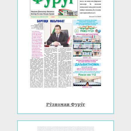
Рӯзномаи Фурӯғ