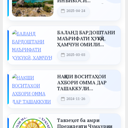
ИНЪИКОСИ
МАВЗЕЪҲОИ САЙЁҲИИ
а
Posted on
2025-04-24
ҶУМҲУРИИ
By
saidov
н
ТОҶИКИСТОН (ДАР
МИСОЛИ САЙЁҲИИ
о
КӮҲӢ)
БАЛАНД БАРДОШТАНИ
м
МАЪРИФАТИ ҲУҚУҚӢ,
ҲАМЧУН ОМИЛИ
и
ПЕШГИРИИ
Posted on
2025-03-03
ТЕРРОРИЗМ
By
saidov
Н
о
НАҚШИ ВОСИТАҲОИ
с
АХБОРИ ОММА ДАР
ТАШАККУЛИ
и
МАЪРИФАТИ ҲУҚУҚИИ
Posted on
2024-11-26
р
ШАҲРВАНДОН
By
saidov
и
Тавзеҳот ба амри
Х
Президенти Ҷумҳурии