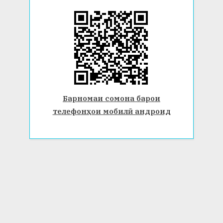
Барномаи сомона барои
телефонҳои мобилӣ андроид
© 2026 Донишгоҳи давлатии Бохтар ба номи Носири Хусрав.
Ҳамаи ҳуқуқ маҳфуз аст. www.btsu.tj