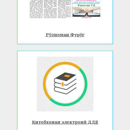
Рӯзномаи Фурӯғ
Китобхонаи электронӣ ДДБ