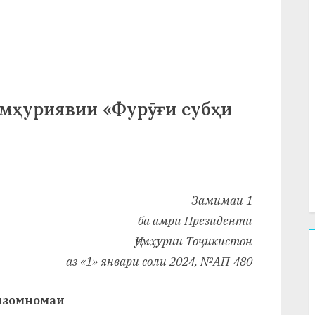
мҳуриявии «Фурӯғи субҳи
Замимаи 1
ба амри Президенти
Ҷумҳурии Тоҷикистон
аз «1» январи соли 2024, №АП-480
зомномаи