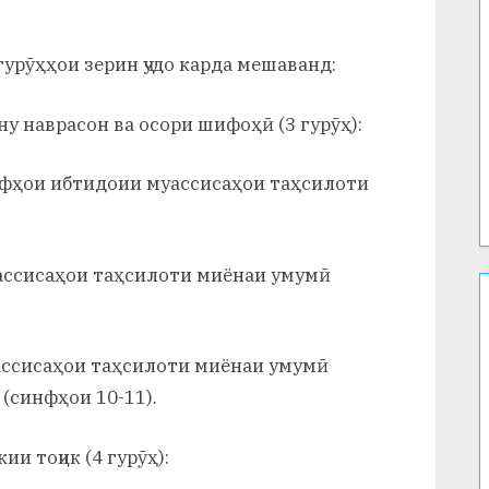
урӯҳҳои зерин ҷудо карда мешаванд:
у наврасон ва осори шифоҳӣ (3 гурӯҳ):
нфҳои ибтидоии муассисаҳои таҳсилоти
ассисаҳои таҳсилоти миёнаи умумӣ
ассисаҳои таҳсилоти миёнаи умумӣ
 (синфҳои 10-11).
и тоҷик (4 гурӯҳ):