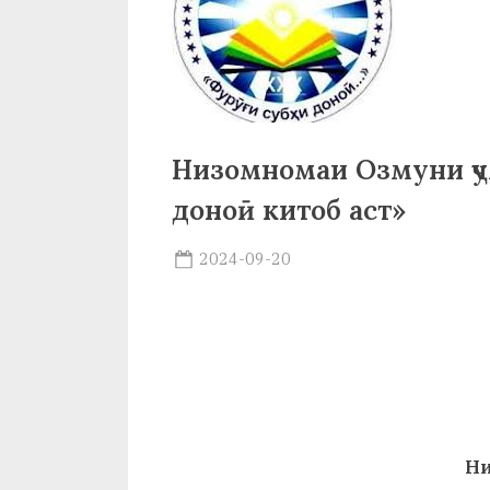
р
б
а
н
Низомномаи Озмуни ҷу
о
доноӣ китоб аст»
м
и
Posted
2024-09-20
By
on
saidov
Н
о
с
и
р
Ни