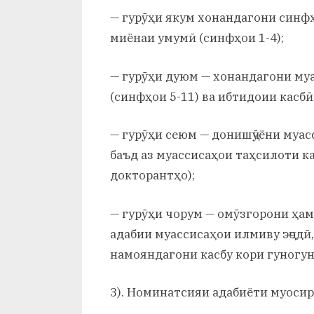
— гурӯҳи якум хонандагони синф
миёнаи умумӣ (синфҳои 1-4);
— гурӯҳи дуюм — хонандагони му
(синфҳои 5-11) ва ибтидоии касбӣ
— гурӯҳи сеюм — донишҷӯёни муас
баъд аз муассисаҳои таҳсилоти ка
докторантҳо);
— гурӯҳи чорум — омӯзгорони ҳа
адабии муассисаҳои илмиву эҷодӣ,
намояндагони касбу кори гуногун
3). Номинатсияи адабиёти муосири 