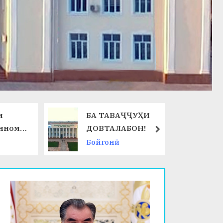
м
БА ТАВАҶҶУҲИ
енном
ДОВТАЛАБОН!
next
е
Бойгонӣ
 505