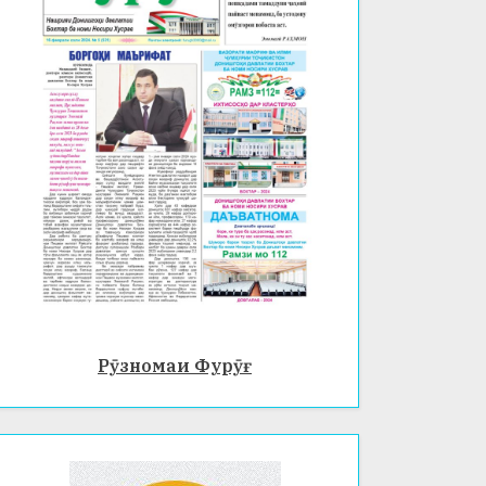
Рӯзномаи Фурӯғ