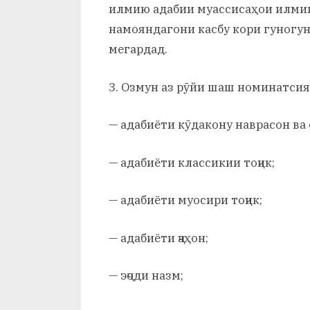
илмию адабии муассисаҳои илмиву
намояндагони касбу кори гуногун
мегардад.
3. Озмун аз рӯйи шаш номинатсия
— адабиёти кӯдакону наврасон ва
— адабиёти классикии тоҷик;
— адабиёти муосири тоҷик;
— адабиёти ҷаҳон;
— эҷоди назм;