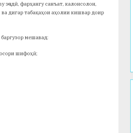
 эҷодӣ, фарҳангу санъат, калонсолон,
 ва дигар табақаҳои аҳолии кишвар доир
 баргузор мешавад:
 осори шифоҳӣ;