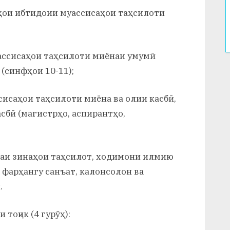
ҳои ибтидоии муассисаҳои таҳсилоти
ассисаҳои таҳсилоти миёнаи умумӣ
 (синфҳои 10-11);
сисаҳои таҳсилоти миёна ва олии касбӣ,
сбӣ (магистрҳо, аспирантҳо,
маи зинаҳои таҳсилот, ходимони илмию
 фарҳангу санъат, калонсолон ва
.
тоҷик (4 гурӯҳ):