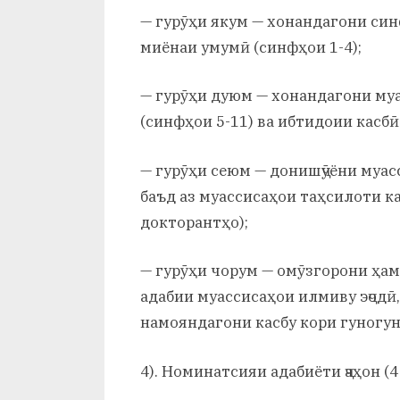
— гурӯҳи якум — хонандагони си
миёнаи умумӣ (синфҳои 1-4);
— гурӯҳи дуюм — хонандагони му
(синфҳои 5-11) ва ибтидоии касбӣ
— гурӯҳи сеюм — донишҷӯёни муас
баъд аз муассисаҳои таҳсилоти ка
докторантҳо);
— гурӯҳи чорум — омӯзгорони ҳа
адабии муассисаҳои илмиву эҷодӣ,
намояндагони касбу кори гуногун
4). Номинатсияи адабиёти ҷаҳон (4 