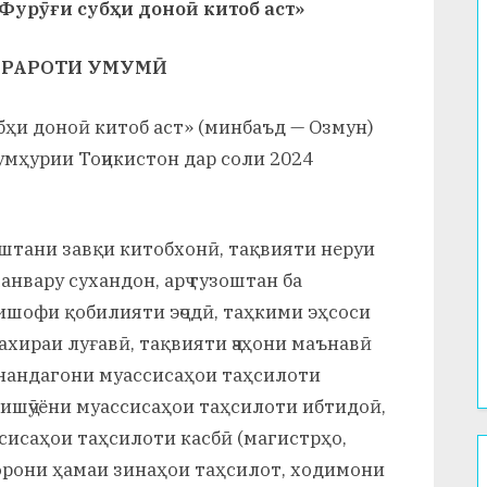
урӯғи субҳи доноӣ китоб аст»
РРАРОТИ УМУМӢ
бҳи доноӣ китоб аст» (минбаъд — Озмун)
мҳурии Тоҷикистон дар соли 2024
оштани завқи китобхонӣ, тақвияти неруи
анвару сухандон, арҷ гузоштан ба
шофи қобилияти эҷодӣ, таҳкими эҳсоси
хираи луғавӣ, тақвияти ҷаҳони маънавӣ
онандагони муассисаҳои таҳсилоти
ишҷӯёни муассисаҳои таҳсилоти ибтидоӣ,
ссисаҳои таҳсилоти касбӣ (магистрҳо,
орони ҳамаи зинаҳои таҳсилот, ходимони