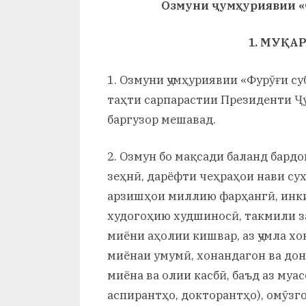
Озмуни ҷумҳуриявии «Ф
и
Х
1. МУҚА
у
1. Озмуни ҷумҳуриявии «Фурӯғи су
с
таҳти сарпарастии Президенти Ҷу
р
баргузор мешавад.
а
2. Озмун бо мақсади баланд бард
в
зеҳнӣ, дарёфти чеҳраҳои нави сух
арзишҳои миллию фарҳангӣ, инки
худогоҳию худшиносӣ, такмили за
миёни аҳолии кишвар, аз ҷумла х
миёнаи умумӣ, хонандагон ва дон
миёна ва олии касбӣ, баъд аз муа
аспирантҳо, докторантҳо), омӯзг