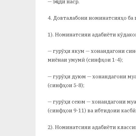
— эҷоди наср.
4. Довталабони номинатсияҳо ба г
1). Номинатсияи адабиёти кӯдакон
— гурӯҳи якум — хонандагони си
миёнаи умумӣ (синфҳои 1-4);
— гурӯҳи дуюм — хонандагони му
(синфҳои 5-8);
— гурӯҳи сеюм — хонандагони му
(синфҳои 9-11) ва ибтидоии касбӣ
2). Номинатсияи адабиёти классики