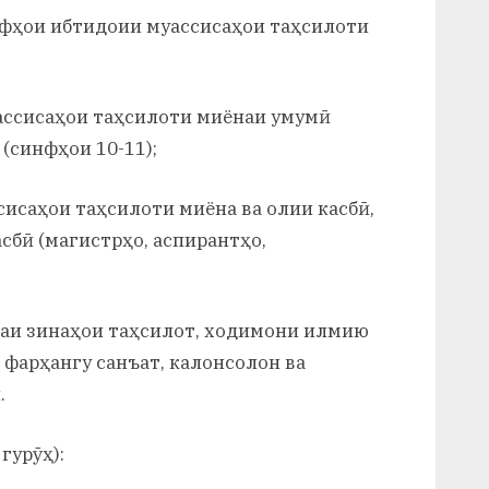
нфҳои ибтидоии муассисаҳои таҳсилоти
ассисаҳои таҳсилоти миёнаи умумӣ
 (синфҳои 10-11);
сисаҳои таҳсилоти миёна ва олии касбӣ,
сбӣ (магистрҳо, аспирантҳо,
маи зинаҳои таҳсилот, ходимони илмию
 фарҳангу санъат, калонсолон ва
.
гурӯҳ):