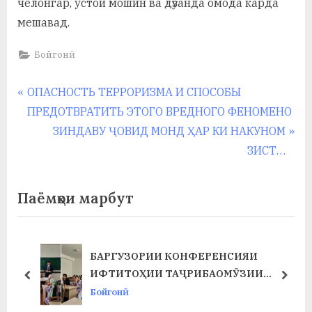
челонгар, устои мошин ва дӯзанда омода карда
у
мешавад.
с
Бойгонӣ
р
а
Навигация
P
ОПАСНОСТЬ ТЕРРОРИЗМА И СПОСОБЫ
в
r
ПРЕДОТВРАТИТЬ ЭТОГО ВРЕДНОГО ФЕНОМЕНО
по
e
N
ЗИНДАВУ ҶОВИД МОНД ҲАР КИ НАКУНОМ
записям
v
e
ЗИСТ…
i
x
o
t
Паёмҳои марбут
u
P
s
o
P
s
БАРГУЗОРИИ КОНФЕРЕНСИЯИ
Т
o
t
ИФТИТОҲИИ ТАҶРИБАОМӮЗИИ
prev
next
s
:
ИСТЕҲСОЛӢ ДАР ФАКУЛТЕТИ ХИМИЯ
Бойгонӣ
t
ВА БИОЛОГИЯ