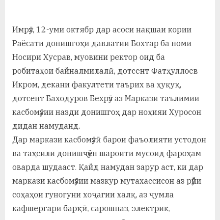
By
on
saidov
а
Имрӯз, 12-уми октябр дар асоси нақшаи кории
н
Раёсати донишгоҳи давлатии Бохтар ба номи
о
Носири Хусрав, муовини ректор оид ба
м
робитаҳои байналмилалӣ, дотсент Фатҳуллоев
и
Икром, декани факултети таърих ва ҳуқуқ,
дотсент Баходуров Бехрӯз аз Маркази таълимии
Н
касбомӯзии назди донишгоҳ дар ноҳияи Хуросон
о
дидан намуданд.
с
Дар маркази касбомӯзӣ барои фаъолияти устодон
ва таҳсили донишҷӯён шароити мусоид фароҳам
и
оварда шудааст. Қайд намудан зарур аст, ки дар
р
маркази касбомӯзии мазкур мутахассисон аз рӯйи
и
соҳаҳои гуногуни хоҷагии халқ, аз ҷумла
Х
кафшергари барқӣ, сарошпаз, электрик,