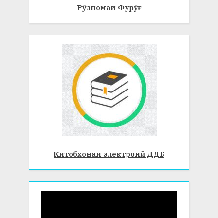
Рӯзномаи Фурӯғ
Китобхонаи электронӣ ДДБ