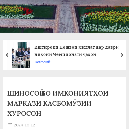
в
л
а
т
и
Иштироки Пешвои миллат дар даври
и
ниҳоии Чемпионати ҷаҳон
prev
ne
Бойгонӣ
Б
о
х
ШИНОСОӢ БО ИМКОНИЯТҲОИ
т
МАРКАЗИ КАСБОМӮЗИИ
а
ХУРОСОН
р
Posted
2024-10-12
б