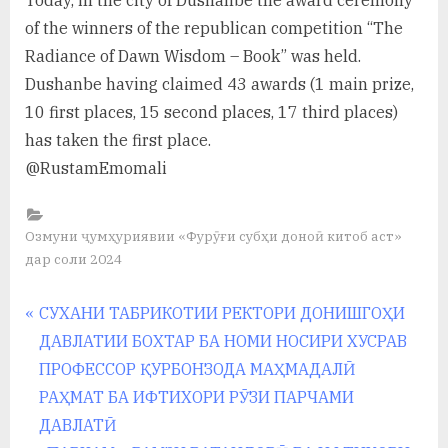
у
of the winners of the republican competition “The
с
Radiance of Dawn Wisdom – Book” was held.
р
Dushanbe having claimed 43 awards (1 main prize,
10 first places, 15 second places, 17 third places)
а
has taken the first place.
в
@RustamEmomali
Озмуни ҷумҳуриявии «Фурӯғи субҳи доноӣ китоб аст»
дар соли 2024
Навигация
P
СУХАНИ ТАБРИКОТИИ РЕКТОРИ ДОНИШГОҲИ
r
ДАВЛАТИИ БОХТАР БА НОМИ НОСИРИ ХУСРАВ
по
e
ПРОФЕССОР ҚУРБОНЗОДА МАҲМАДАЛӢ
записям
v
РАҲМАТ БА ИФТИХОРИ РӮЗИ ПАРЧАМИ
i
ДАВЛАТӢ