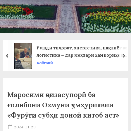
в
л
а
т
и
Рушди тиҷорат, энергетика, нақлиёт ва
и
логистика – дар меҳвари ҳамкориҳои
prev
ne
кишварҳои Осиёи Марказӣ ва
Бойгонӣ
Б
Озарбойҷон..
о
х
Маросими ҷоизасупорӣ ба
т
ғолибони Озмуни ҷумҳуриявии
а
«Фурӯғи субҳи доноӣ китоб аст»
р
Posted
2024-11-23
б