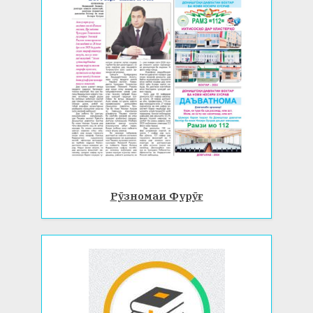
Рӯзномаи Фурӯғ