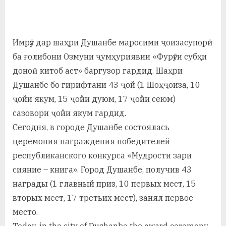
By
on
saidov
а
н
Имрӯз дар шаҳри Душанбе маросими ҷоизасупорӣ
о
ба ғолибони Озмуни ҷумҳуриявии «Фурӯғи субҳи
м
доноӣ китоб аст» баргузор гардид. Шаҳри
Душанбе бо гирифтани 43 ҷой (1 Шоҳҷоиза, 10
и
ҷойи якум, 15 ҷойи дуюм, 17 ҷойи сеюм)
Н
сазовори ҷойи якум гардид.
о
Сегодня, в городе Душанбе состоялась
с
церемония награждения победителей
республиканского конкурса «Мудрости зари
и
сияние – книга». Город Душанбе, получив 43
р
награды (1 главный приз, 10 первых мест, 15
и
вторых мест, 17 третьих мест), занял первое
место.
Х
Today, in the city of Dushanbe the award ceremony