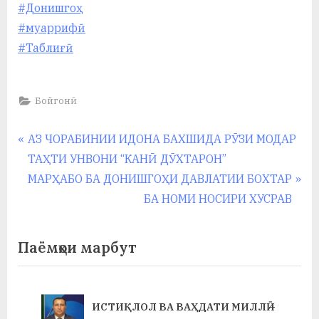
у
#Донишгоҳ
#муаррифӣ
с
#Таблиғӣ
р
а
Бойгонӣ
в
Навигация
P
АЗ ЧОРАБИНИИ ИДОНА БАХШИДА РӮЗИ МОДАР
r
ТАҲТИ УНВОНИ “КАНӢ ДӮХТАРОН”
по
e
N
МАРҲАБО БА ДОНИШГОҲИ ДАВЛАТИИ БОХТАР
записям
v
e
БА НОМИ НОСИРИ ХУСРАВ
i
x
o
t
Паёмҳои марбут
u
P
s
o
P
s
ИСТИҚЛОЛ ВА ВАҲДАТИ МИЛЛӢ –
o
t