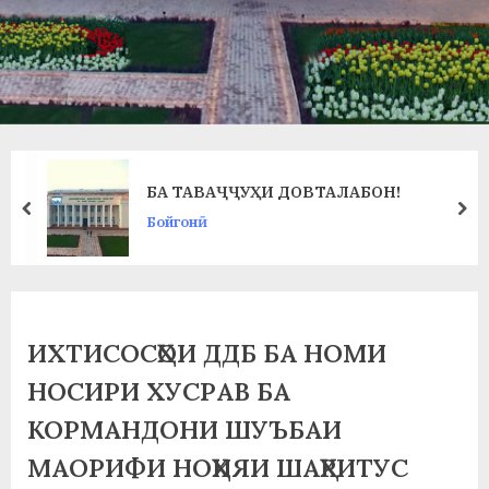
в
л
а
т
и
БА ТАВАҶҶУҲИ ДОВТАЛАБОН!
и
prev
ne
Бойгонӣ
Б
о
х
ИХТИСОСҲОИ ДДБ БА НОМИ
т
НОСИРИ ХУСРАВ БА
а
КОРМАНДОНИ ШУЪБАИ
р
МАОРИФИ НОҲИЯИ ШАҲРИТУС
б