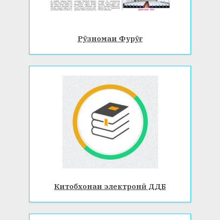
Рӯзномаи Фурӯғ
Китобхонаи электронӣ ДДБ