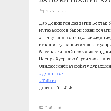
БА НОМИ НОСИРИ ХУ
р
б
Posted
2025-02-25
By
on
saidov
а
Дар Донишгоҳи давлатии Бохтар б
н
мутахассисон барои соҳаҳои хоҷаг
хатмкунандагони муассисаҳои таҳ
о
имконияту шароити таҳсил муарри
м
бо қаноатмандӣ изҳор доштанд, к
и
Носири Хусравро барои таҳсил инт
Н
Ояндаи соҳибмаърифату дурахшон
#Донишгоҳ
о
#Таблиғ
с
Довталаб_ 2025
и
р
Бойгонӣ