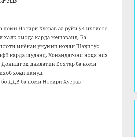
СРАВ
а номи Носири Хусрав аз рӯйи 94 ихтисос
ии халқ омода карда мешаванд. Ба
силоти миёнаи умумии ноҳияи Шаҳритус
фӣ карда шуданд. Хонандагони ноҳия низ
и Донишгоҳи давлатии Бохтар ба номи
ихоб хоҳан намуд.
 бо ДДБ ба номи Носири Хусрав