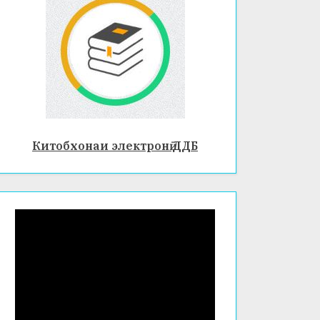
ШАҲР
ҶУМҲУ
ДУРАХ
И
РИИ
ШИ
БОХТА
ТОҶИ
ЗИНД
Р
КИСТО
АГӢ
Н
Китобхонаи электронӣ ДДБ