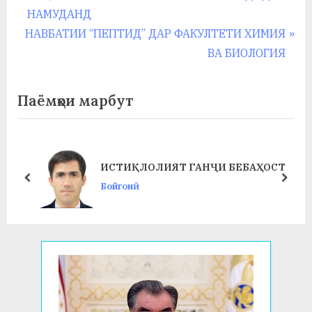
по
у
e
НАМУДАНД
с
записям
N
v
НАВБАТИИ “ПЕПТИД” ДАР ФАКУЛТЕТИ ХИМИЯ
e
i
ВА БИОЛОГИЯ
р
x
o
а
t
u
Паёмҳои марбут
в
P
s
o
P
s
o
ИСТИҚЛОЛИЯТ ГАНҶИ БЕБАҲОСТ
t
s
prev
next
Бойгонӣ
:
t
: