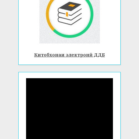
Китобхонаи электронӣ ДДБ