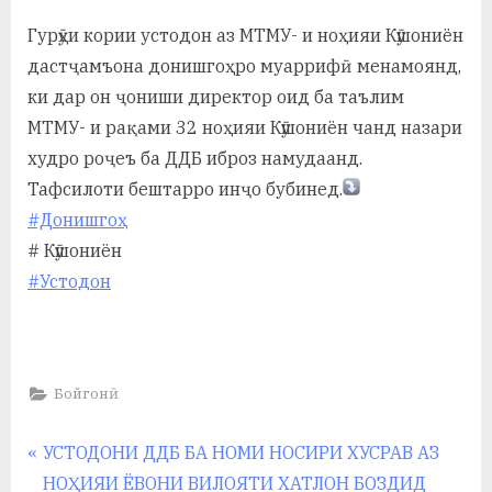
By
on
saidov
а
Гурӯҳи кории устодон аз МТМУ- и ноҳияи Кӯшониён
дастҷамъона донишгоҳро муаррифӣ менамоянд,
н
ки дар он ҷониши директор оид ба таълим
о
МТМУ- и рақами 32 ноҳияи Кӯшониён чанд назари
м
худро роҷеъ ба ДДБ иброз намудаанд.
и
Тафсилоти бештарро инҷо бубинед.
#Донишгоҳ
Н
# Кӯшониён
о
#Устодон
с
и
р
Бойгонӣ
и
Навигация
P
УСТОДОНИ ДДБ БА НОМИ НОСИРИ ХУСРАВ АЗ
Х
r
НОҲИЯИ ЁВОНИ ВИЛОЯТИ ХАТЛОН БОЗДИД