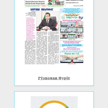
Рӯзномаи Фурӯғ