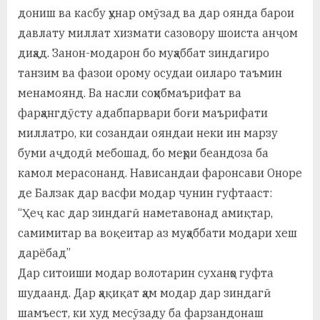
дониш ва касбу ҳунар омӯзад ва дар оянда барои
давлату миллат хизмати сазовору шоиста анҷом
диҳад. Занон-модарон бо муҳаббат зиндагиро
танзим ва фазои орому осудаи оиларо таъмин
менамоянд. Ва насли соҳибмаърифат ва
фарҳангдӯсту адабпарвари боғи маърифати
миллатро, ки созандаи ояндаи неки ин марзу
буми аҷдодӣ мебошад, бо меҳри беандоза ба
камол мерасонанд. Нависандаи фаронсави Оноре
де Балзак дар васфи модар чунин гуфтааст:
“Ҳеҷ кас дар зиндагӣ наметавонад амиқтар,
самимитар ва воқеитар аз муҳаббати модари хеш
дарёбад”
Дар ситоиши модар волотарин суханҳо гуфта
шудаанд. Дар ҳақиқат ҳам модар дар зиндагӣ
шамъест, ки худ месӯзаду ба фарзандонаш