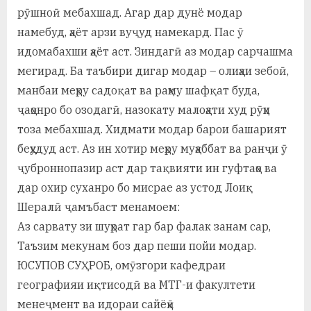
рӯшноӣ мебахшад. Агар дар дунё модар
намебуд, ҳаёт арзи вуҷуд намекард. Пас ӯ
идомабахши ҳаёт аст. Зиндагӣ аз модар сарчашма
мегирад. Ба таъбири дигар модар – олиҳаи зебоӣ,
манбаи меҳру садоқат ва раҳму шафқат буда,
ҷаҳонро бо озодагӣ, назокату малоҳати худ рӯҳи
тоза мебахшад. Хидмати модар барои башарият
беҳудуд аст. Аз ин хотир меҳру муҳаббат ва ранҷи ӯ
ҷуброннопазир аст дар тақвияти ин гуфтаҳо ва
дар охир суханро бо мисрае аз устод Лоиқ
Шералӣ ҷамъбаст менамоем:
Аз сарвату зи шуҳрат гар бар фалак занам сар,
Таъзим мекунам боз дар пеши пойи модар.
ЮСУПОВ СУҲРОБ, омӯзгори кафедраи
географияи иқтисодӣ ва МТГ-и факултети
менеҷмент ва идораи сайёҳӣ