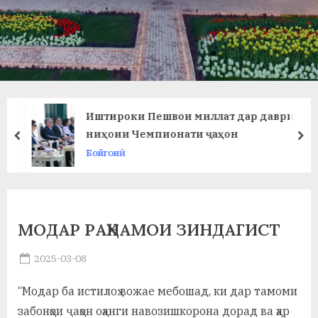
в
л
а
т
и
Иштироки Пешвои миллат дар даври
и
ниҳоии Чемпионати ҷаҳон
prev
ne
Бойгонӣ
Б
о
х
МОДАР РАҲНАМОИ ЗИНДАГИСТ
т
Posted
2025-03-08
а
By
on
saidov
р
“Модар ба истилоҳ вожае мебошад, ки дар тамоми
б
забонҳои ҷаҳон оҳанги навозишкорона дорад ва ҳар