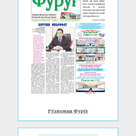
Рӯзномаи Фурӯғ