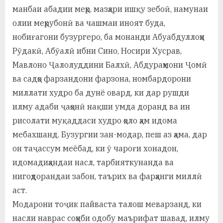
манбаи абадии меҳр, мазҳари ишқу зебоӣ, намунаи
олии меҳрубонӣ ва чашмаи иноят буда,
нобиғагони бузургеро, ба монанди Абуабдуллоҳи
Рӯдакӣ, Абӯалӣ ибни Сино, Носири Хусрав,
Мавлоно Ҷалолуддини Балхӣ, Абдураҳмони Ҷомӣ
ва садҳо фарзандони фарзона, номбардорони
миллати худро ба дунё овард, ки дар рушди
илму адаби ҷаҳонӣ нақши умда доранд ва ин
рисолати муқаддаси худро ҳоло ҳам идома
мебахшанд. Бузургии зан-модар, пеш аз ҳама, дар
он таҷассум меёбад, ки ӯ чароғи хонадон,
идомадиҳандаи насл, тарбияткунанда ва
нигоҳдорандаи забон, таърих ва фарҳанги миллӣ
аст.
Модарони тоҷик пайваста талош меварзанд, ки
насли наврас соҳиби одобу маърифат шавад, илму