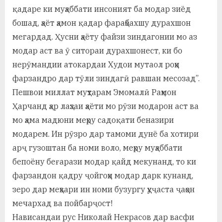
қадаре ки муҳаббати инсоният ба модар зиёд
а
бошад, ҳаёт ҳамон қадар фараҳбахшу дурахшон
н
мегардад. Ҳусни ҳаёту файзи зиндагонии мо аз
о
модар аст ва ӯ ситораи дурахшонест, ки бо
нерӯмандии атокардаи Худои мутаол роҳи
м
фарзандро дар тӯли зиндагӣ равшан месозад”.
и
Пешвои миллат муҳтарам Эмомалӣ Раҳмон
Н
Ҳарчанд ҳар лаҳзаи ҳаёти мо рӯзи модарон аст ва
о
мо ҳама мадюни меҳру садоқати беназири
модарем. Ин рӯзро дар тамоми дунё ба хотири
с
арҷ гузоштан ба номи воло, меҳру муҳаббати
и
бепоёну беғарази модар қайд мекунанд, то ки
р
фарзандон қадру ҷойгоҳи модар дарк кунанд,
зеро дар меҳвари ин номи бузургу ҳуҷаста ҷаҳон
и
мечархад ва пойбарҷост!
Х
Нависандаи рус Николай Некрасов дар васфи