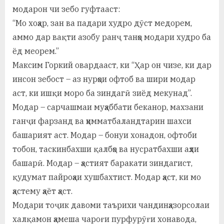
у
модарон чи зебо гуфтааст:
с
“Мо хоҳар, зан ва падари худро дӯст медорем,
аммо дар вақти азобу ранҷ танҳо модари худро ба
р
ёд меорем.”
а
Максим Горкий овардааст, ки “Ҳар он чизе, ки дар
в
инсон зебост – аз нурҳои офтоб ва шири модар
аст, ки ишқи моро ба зиндагӣ зиёд мекунад”.
Модар – сарчашмаи муҳаббати беканор, махзани
ганҷи фарзанд ва ҳимматбаландтарин шахси
башарият аст. Модар – бонуи хонадон, офтоби
тобон, таскинбахши қалбҳо ва нусратбахши аҳли
башарӣ. Модар – ҳастият баракати зиндагист,
қудумат пайроҳаи хушбахтист. Модар ҳаст, ки мо
ҳастему ҳаёт ҳаст.
Модари тоҷик давоми таърихи чандинҳазорсолаи
халқамон ҳамеша чароғи пурфурӯғи хонавода,