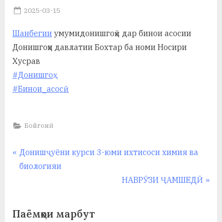
Posted
2025-03-15
а
By
on
saidov
н
Шанбегии
умумидонишгоҳӣ дар бинои асосии
Донишгоҳи давлатии Бохтар ба номи Носири
о
Хусрав
м
#Донишгоҳ
и
#Бинои_асосӣ
Н
о
Бойгонӣ
с
Навигация
P
Донишҷуёни курси 3-юми ихтисоси химия ва
и
r
биологияи
по
р
e
N
НАВРӮЗИ ҶАМШЕДӢ
и
записям
v
e
i
x
Х
Паёмҳои марбут
o
t