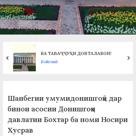
в
л
а
т
и
БА ТАВАҶҶУҲИ ДОВТАЛАБОН!
и
prev
ne
Бойгонӣ
Б
о
х
Шанбегии умумидонишгоҳӣ дар
т
бинои асосии Донишгоҳи
а
давлатии Бохтар ба номи Носири
р
Хусрав
б