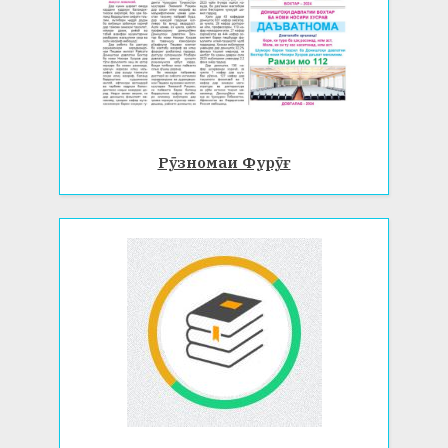
Рӯзномаи Фурӯғ