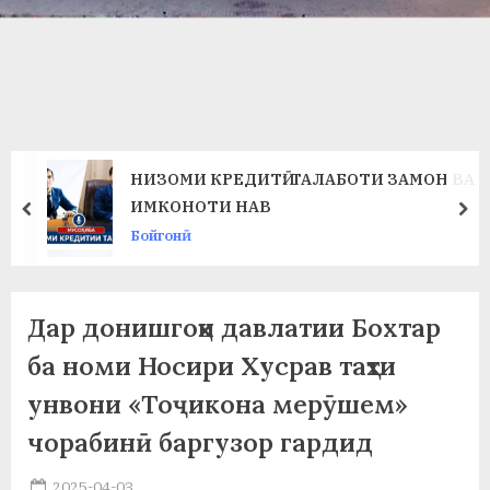
в
л
а
т
и
НИЗОМИ КРЕДИТӢ: ТАЛАБОТИ ЗАМОН ВА
и
ИМКОНОТИ НАВ
prev
ne
Бойгонӣ
Б
о
х
Дар донишгоҳи давлатии Бохтар
т
ба номи Носири Хусрав таҳти
унвони «Тоҷикона мерӯшем»
а
чорабинӣ баргузор гардид
р
б
Posted
2025-04-03