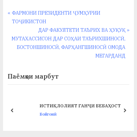
у
Навигация
P
ФАРМОНИ ПРЕЗИДЕНТИ ҶУМҲУРИИ
с
r
ТОҶИКИСТОН
р
по
e
N
ДАР ФАКУЛТЕТИ ТАЪРИХ ВА ҲУҚУҚ
а
записям
v
e
МУТАХАССИСОН ДАР СОҲАИ ТАЪРИХШИНОСӢ,
в
i
x
БОСТОНШИНОСӢ, ФАРҲАНГШИНОСӢ ОМОДА
o
t
МЕГАРДАНД
u
P
s
o
Паёмҳои марбут
P
s
o
t
s
:
ИСТИҚЛОЛИЯТ ГАНҶИ БЕБАҲОСТ
t
prev
next
Бойгонӣ
: