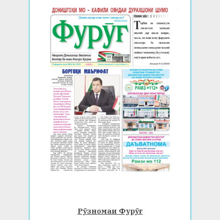
Рӯзномаи Фурӯғ