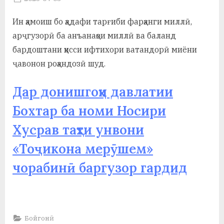
By
on
saidov
а
Ин ҳамоиш бо ҳадафи тарғиби фарҳанги миллӣ,
н
арҷгузорӣ ба анъанаҳои миллӣ ва баланд
о
бардоштани ҳисси ифтихори ватандорӣ миёни
ҷавонон роҳандозӣ шуд.
м
и
Дар донишгоҳи давлатии
Н
Бохтар ба номи Носири
о
Хусрав таҳти унвони
с
«Тоҷикона мерӯшем»
и
чорабинӣ баргузор гардид
р
и
Х
Бойгонӣ