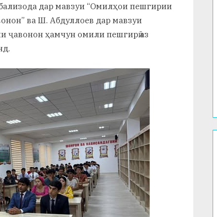
абализода дар мавзуи “Омилҳои пешгирии
вонон” ва Ш. Абдуллоев дар мавзуи
и ҷавонон ҳамчун омили пешгирӣ аз
нд.