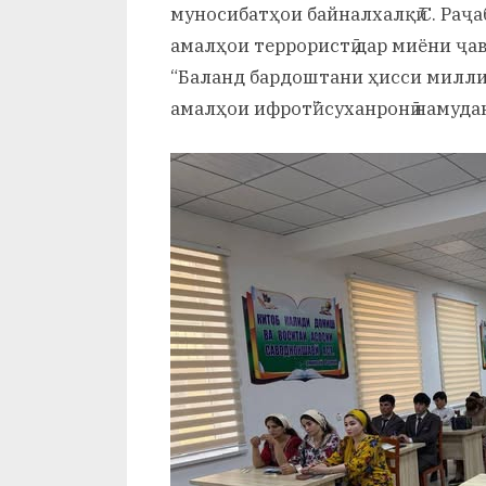
муносибатҳои байналхалқӣ С. Раҷ
амалҳои террористӣ дар миёни ҷа
“Баланд бардоштани ҳисси милли
амалҳои ифротӣ” суханронӣ намуда