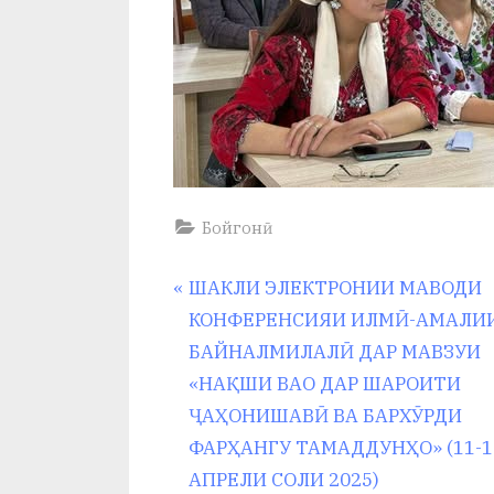
Бойгонӣ
Навигация
P
ШАКЛИ ЭЛЕКТРОНИИ МАВОДИ
r
КОНФЕРЕНСИЯИ ИЛМӢ-АМАЛИ
по
e
БАЙНАЛМИЛАЛӢ ДАР МАВЗУИ
v
«НАҚШИ ВАО ДАР ШАРОИТИ
записям
i
ҶАҲОНИШАВӢ ВА БАРХӮРДИ
o
ФАРҲАНГУ ТАМАДДУНҲО» (11-1
u
АПРЕЛИ СОЛИ 2025)