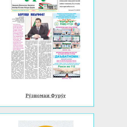
Рӯзномаи Фурӯғ