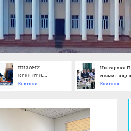
НИЗОМИ
Иштироки П
КРЕДИТӢ:
миллат дар 
ТАЛАБОТИ ЗАМОН
ниҳоии
Бойгонӣ
Бойгонӣ
ВА ИМКОНОТИ
Чемпионати
НАВ