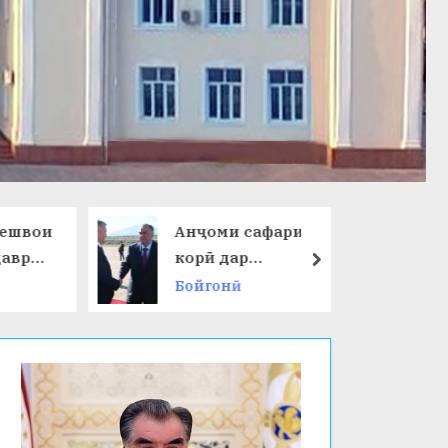
ешвои
Анҷоми сафари
даври
корӣ дар
next
Ҷумҳурии
Бойгонӣ
 ҷаҳон
Қирғизистон