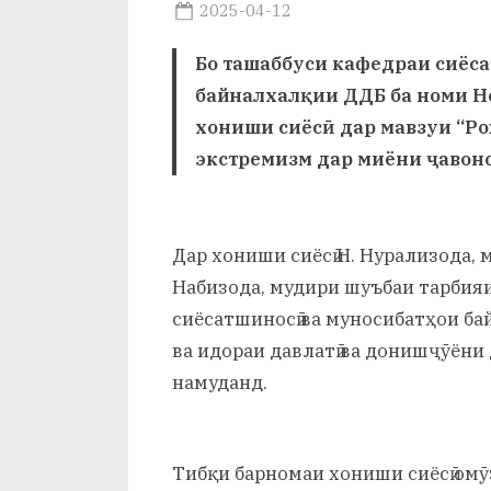
и
Posted
2025-04-12
By
on
saidov
Х
Бо ташаббуси кафедраи сиёс
у
байналхалқии ДДБ ба номи Н
хониши сиёсӣ дар мавзуи “Р
с
экстремизм дар миёни ҷавоно
р
а
Дар хониши сиёсӣ Н. Нурализода, м
в
Набизода, мудири шуъбаи тарбияи
сиёсатшиносӣ ва муносибатҳои ба
ва идораи давлатӣ ва донишҷӯён
намуданд.
Тибқи барномаи хониши сиёсӣ омӯ