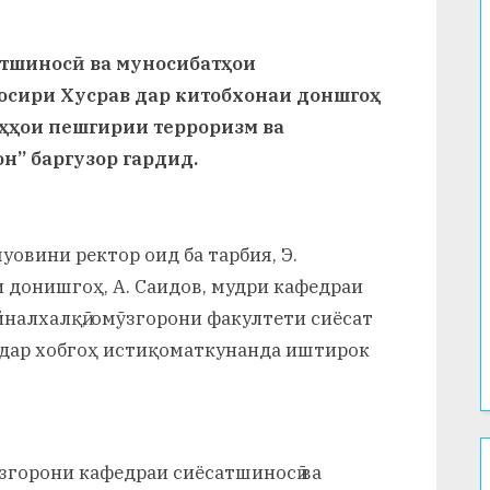
атшиносӣ ва муносибатҳои
осири Хусрав дар китобхонаи доншгоҳ
оҳҳои пешгирии терроризм ва
н” баргузор гардид.
уовини ректор оид ба тарбия, Э.
 донишгоҳ, А. Саидов, мудри кафедраи
йналхалқӣ, омӯзгорони факултети сиёсат
и дар хобгоҳ истиқоматкунанда иштирок
згорони кафедраи сиёсатшиносӣ ва