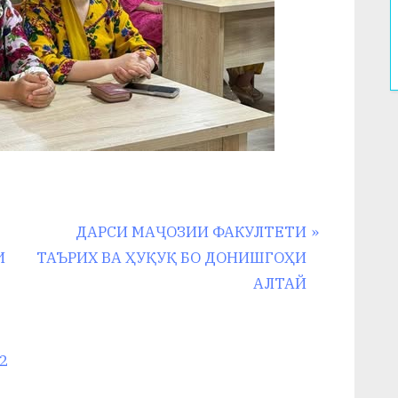
N
ДАРСИ МАҶОЗИИ ФАКУЛТЕТИ
e
И
ТАЪРИХ ВА ҲУҚУҚ БО ДОНИШГОҲИ
x
АЛТАЙ
t
P
o
2
s