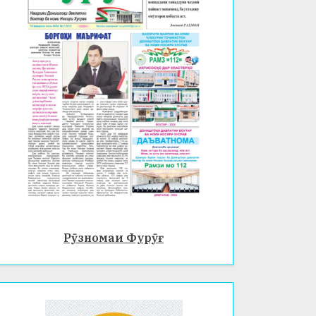
Рӯзномаи Фурӯғ