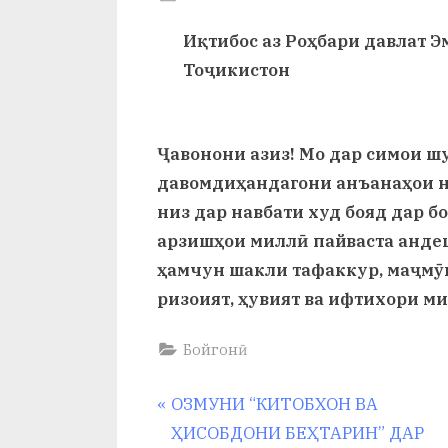
и
By
on
saidov
Иқтибос аз Роҳбари давлат 
Х
Тоҷикистон
у
с
Ҷавонони азиз! Мо дар симои ш
р
давомдиҳандагони анъанаҳои не
а
низ дар навбати худ бояд дар б
в
арзишҳои миллӣ пайваста анде
ҳамчун шакли тафаккур, маҷмӯи
ризоият, ҳувият ва ифтихори м
Бойгонӣ
Навигация
P
ОЗМУНИ “КИТОБХОН ВА
r
ҲИСОБДОНИ БЕҲТАРИН” ДАР