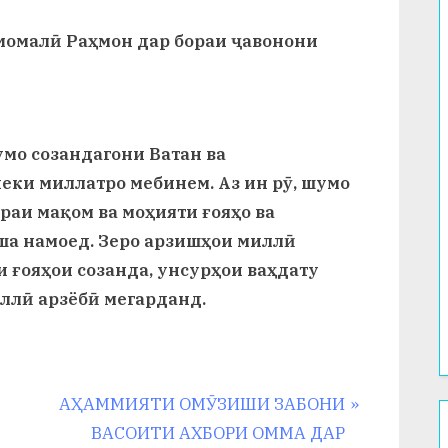
Эмомалӣ Раҳмон дар бораи ҷавонони
умо созандагони Ватан ва
ки миллатро мебинем. Аз ин рӯ, шумо
ораи мақом ва моҳияти ғояҳо ва
ша намоед. Зеро арзишҳои миллӣ
 ғояҳои созанда, унсурҳои ваҳдату
иллӣ арзёбӣ мегарданд.
N
АҲАММИЯТИ ОМӮЗИШИ ЗАБОНИ
e
ВАСОИТИ АХБОРИ ОММА ДАР