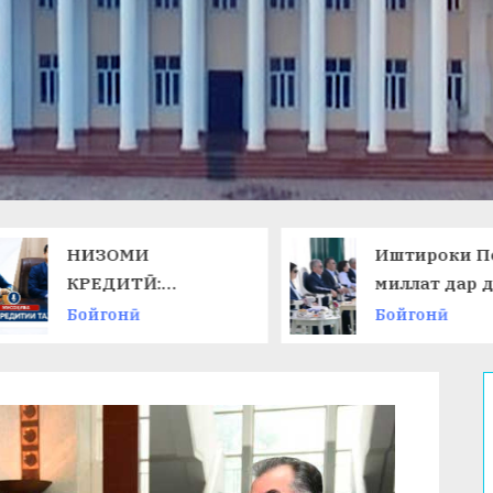
НИЗОМИ
Иштироки П
КРЕДИТӢ:
миллат дар 
ТАЛАБОТИ ЗАМОН
ниҳоии
Бойгонӣ
Бойгонӣ
ВА ИМКОНОТИ
Чемпионати
НАВ