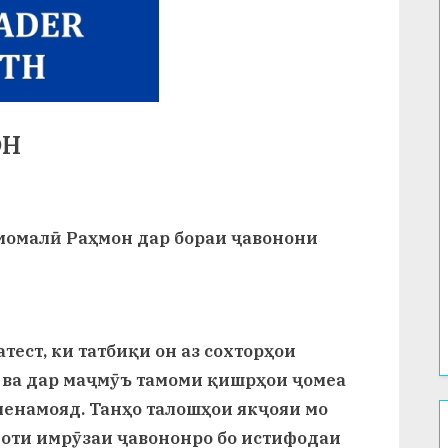
ОН
Эмомалӣ Раҳмон дар бораи ҷавонони
тест, ки татбиқи он аз сохторҳои
 ва дар маҷмӯъ тамоми қишрҳои ҷомеа
енамояд. Танҳо талошҳои якҷояи мо
оти имрӯзаи ҷавононро бо истифодаи