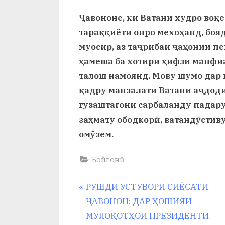
Ҷавононе, ки Ватани худро воқе
тараққиёти онро мехоҳанд, боя
муосир, аз таҷрибаи ҷаҳонии п
ҳамеша ба хотири ҳифзи манфи
талош намоянд. Мову шумо дар 
қадру манзалати Ватани аҷдоди
гузаштагони сарбаланду падару
заҳмату ободкорӣ, ватандӯстив
омӯзем.
Бойгонӣ
Навигация
P
РУШДИ УСТУВОРИ СИЁСАТИ
r
ҶАВОНОН: ДАР ҲОШИЯИ
по
e
МУЛОҚОТҲОИ ПРЕЗИДЕНТИ