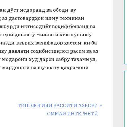
ан дӯст медоранд ва ободи-ву
д аз дастовардҳои илму техникаи
ешбурди иқтисодиёт воқиф бошанд ва
атҳои давлату миллати хеш кӯшишу
назди таърих вазифадор ҳастем, ки ба
ву давлати соҳибистиқлол расем ва аз
 модарони худ дарси сабру таҳаммул,
у мардонагӣ ва шуҷоату қаҳрамонӣ
N
ТИПОЛОГИЯИ ВАСОИТИ АХБОРИ
e
ОММАИ ИНТЕРНЕТӢ
x