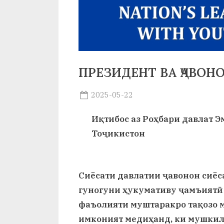
и
Х
у
с
ПРЕЗИДЕНТ ВА ҶАВОН
р
Posted
2025-05-22
а
By
on
saidov
в
Иқтибос аз Роҳбари давлат 
Тоҷикистон
Сиёсати давлатии ҷавонон сиёса
гуногуни ҳукумативу ҷамъиятӣ
фаъолияти муштаракро тақозо м
имконият медиҳанд, ки мушкил