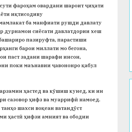
ссути фароҳам овардани шароит ҷиҳати
ёти иқтисодиву
 мамлакат ба манфиати рушди давлату
ар дурнамои сиёсати давлатдории хеш
башариро пазируфта, парастиши
рҳанги барои миллати мо бегона,
ҷои паст задани шарафи инсон,
они поки маънавии ҷавононро қабул
сарзамин ҳастед ва кӯшиш кунед, ки ин
ври сазовор ҳифз ва муаррифӣ намоед.
 танҳо шахси воқеан ватандӯст
оми ҳастӣ ҳифзи амният ва ободии