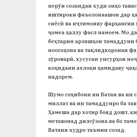
нерӯи созандаи худи онҳо тава
иштироки фаъолонаашон дар ҳа
сиёсӣ ва иҷтимоиву фарҳангии
ҷомеа ҳаллу фасл намоем. Мо д
беҳтарин арзишҳои тамаддуни 
ноогоҳона ва тақлидкоронаи фа
зӯроварӣ, хусусан унсурҳои но
коҳидани ахлоқи ҳамидаву ҷаҳ
надорем.
Шумо соҳибони ин Ватан ва ин 
миллат ва ин тамаддунро ба та
Ҳамеша дар хотир бояд дошт, ки
метавонад дилсӯзона ва бо там
Ватани худро таъмин созад.