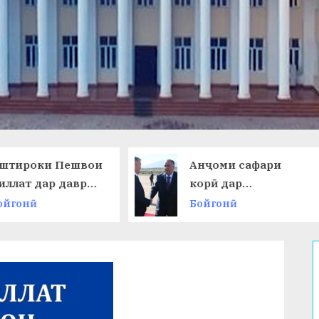
Анҷоми сафари
НАМОИШИ
корӣ дар
ДАСТОВАР
Ҷумҳурии
ОМӮЗГОРОН
Бойгонӣ
Бойгонӣ
Қирғизистон