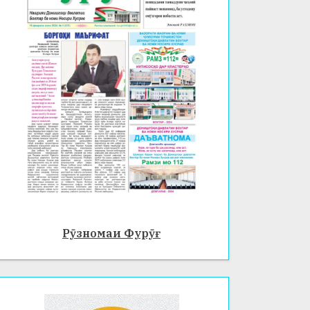
Рӯзномаи Фурӯғ