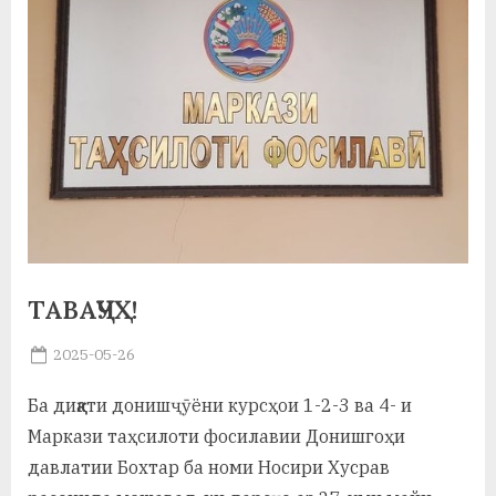
а
н
о
м
и
Н
о
ТАВАҶҶУҲ!
с
и
Posted
2025-05-26
By
on
saidov
р
Ба диққати донишҷӯёни курсҳои 1-2-3 ва 4- и
и
Маркази таҳсилоти фосилавии Донишгоҳи
Х
давлатии Бохтар ба номи Носири Хусрав