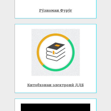
Рӯзномаи Фурӯғ
Китобхонаи электронӣ ДДБ