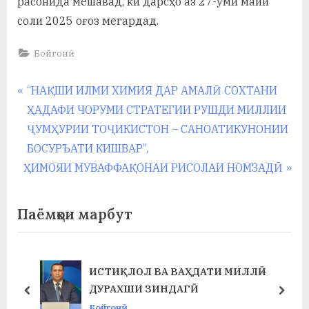
расонида мешавад, ки дарсҳо аз 27-уми майи
у
соли 2025 оғоз мегардад.
с
Бойгонӣ
р
а
Навигация
P
“НАҚШИ ИЛМИ ХИМИЯ ДАР АМАЛӢ СОХТАНИ
в
r
ҲАДАФИ ЧОРУМИ СТРАТЕГИИ РУШДИ МИЛЛИИ
по
e
ҶУМҲУРИИ ТОҶИКИСТОН – САНОАТИКУНОНИИ
записям
v
БОСУРЪАТИ КИШВАР”,
N
i
ҲИМОЯИ МУВАФФАҚОНАИ РИСОЛАИ НОМЗАДӢ
e
o
x
u
Паёмҳои марбут
t
s
P
P
o
o
ИСТИҚЛОЛ ВА ВАҲДАТИ МИЛЛӢ –
s
s
ДУРАХШИ ЗИНДАГӢ
prev
next
t
t
Бойгонӣ