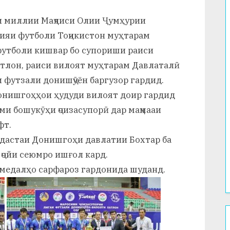
си миллии Маҷлиси Олии Ҷумҳурии
сияи футболи Тоҷикистон муҳтарам
футболи кишвар бо супориши раиси
тлон, раиси вилоят муҳтарам Давлаталӣ
и футзали донишҷӯён баргузор гардид.
донишгоҳҳои ҳудуди вилоят доир гардид
ми бошукӯҳи ҷоизасупорӣ дар маҷмааи
фт.
 дастаи Донишгоҳи давлатии Бохтар ба
 ҷойи сеюмро ишғол кард.
 медалҳо сарфароз гардонида шуданд.