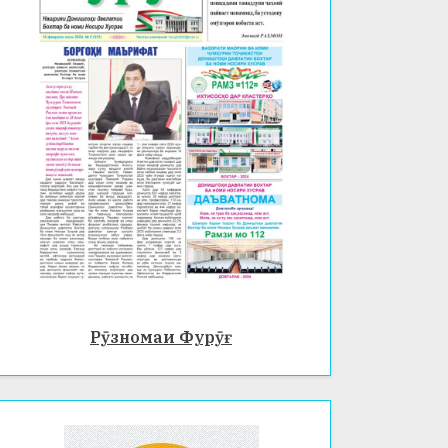
Рӯзномаи Фурӯғ