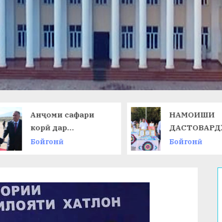
Анҷоми сафари
НАМОИШИ
корӣ дар
ДАСТОВАРД
Ҷумҳурии
ОМӮЗГОРОН
Бойгонӣ
Бойгонӣ
Қирғизистон