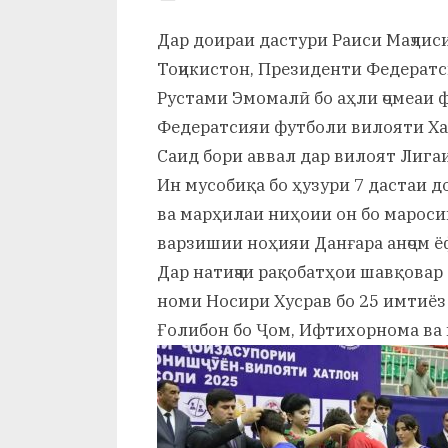
и
By
on
saidov
Дар доираи дастури Раиси Маҷли
Х
Тоҷикистон, Президенти Федерат
у
Рустами Эмомалӣ бо аҳли ҷомеаи 
с
Федератсияи футболи вилояти Ха
Саид бори аввал дар вилоят Лига
р
Ин мусобиқа бо ҳузури 7 дастаи 
а
ва марҳилаи ниҳоии он бо мароси
в
варзишии ноҳияи Данғара анҷом ё
Дар натиҷаи рақобатҳои шавқовар
номи Носири Хусрав бо 25 имтиёз
Ғолибон бо Ҷом, Ифтихорнома ва