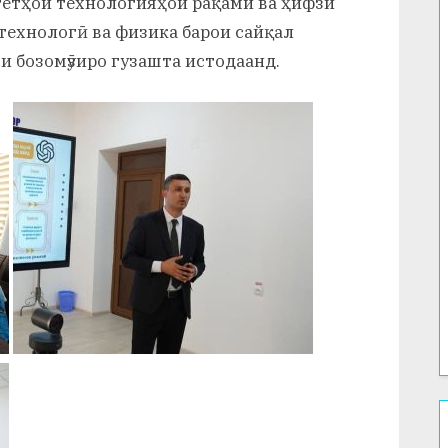
лтетҳои технологияҳои рақами ва ҳифзи
технологӣ ва физика барои сайқал
и бозомӯзиро гузашта истодаанд.