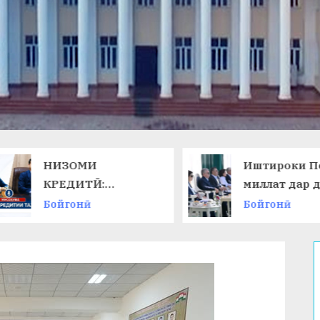
НИЗОМИ
Иштироки П
КРЕДИТӢ:
миллат дар 
ТАЛАБОТИ ЗАМОН
ниҳоии
Бойгонӣ
Бойгонӣ
ВА ИМКОНОТИ
Чемпионати
НАВ