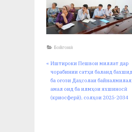
Бойгонӣ
Навигация
P
Иштироки Пешвои миллат дар
r
чорабинии сатҳи баланд бахши
по
e
ба оғози Даҳсолаи байналмила
v
амал оид ба илмҳои яхшиносӣ
записям
i
(криосферӣ), солҳои 2025-2034
o
u
s
P