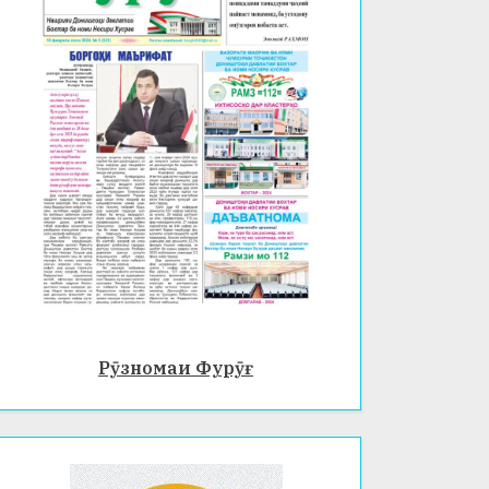
Рӯзномаи Фурӯғ