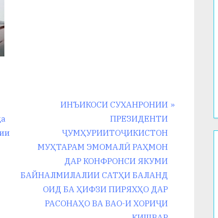
N
ИНЪИКОСИ СУХАНРОНИИ
e
да
ПРЕЗИДЕНТИ
x
лии
ҶУМҲУРИИТОҶИКИСТОН
t
МУҲТАРАМ ЭМОМАЛӢ РАҲМОН
P
ДАР КОНФРОНСИ ЯКУМИ
o
БАЙНАЛМИЛАЛИИ САТҲИ БАЛАНД
s
ОИД БА ҲИФЗИ ПИРЯХҲО ДАР
t
РАСОНАҲО ВА ВАО-И ХОРИҶИ
:
КИШВАР