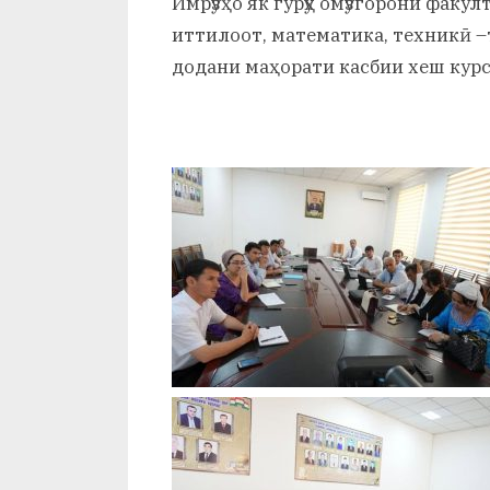
Имрӯзҳо як гурӯҳ омӯзгорони факу
и
иттилоот, математика, техникӣ –
Х
додани маҳорати касбии хеш курс
у
с
р
а
в