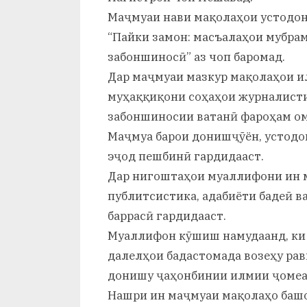
Маҷмуаи нави мақолаҳои устодон
“Пайки замон: масъалаҳои мубрам
забоншиносӣ” аз чоп баромад.
Дар маҷмуаи мазкур мақолаҳои и
муҳаққиқони соҳаҳои журналисти
забоншиносии ватанӣ фароҳам ом
Маҷмуа барои донишҷӯён, устодо
эҷод пешбинӣ гардидааст.
Дар нигоштаҳои муаллифони ин 
публитсистика, адабиёти бадеӣ в
баррасӣ гардидааст.
Муаллифон кӯшиш намудаанд, ки 
далелҳои бадастомада возеҳу рав
донишу ҷаҳонбинии илмии ҷомеа
Нашри ин маҷмуаи мақолаҳо башо