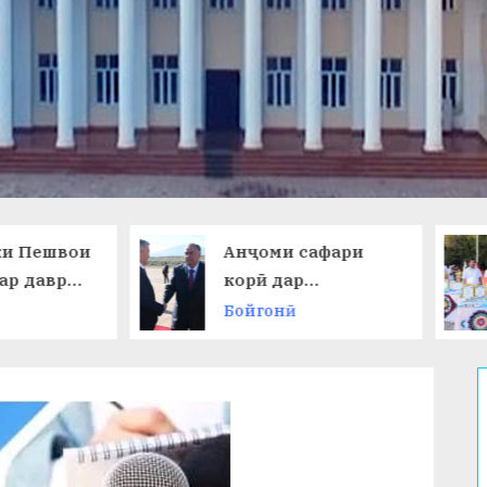
Анҷоми сафари
НАМОИШИ
корӣ дар
ДАСТОВАР
Ҷумҳурии
ОМӮЗГОРО
Бойгонӣ
Бойгонӣ
Қирғизистон