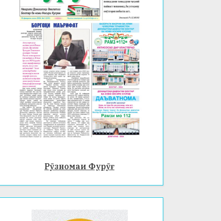
Рӯзномаи Фурӯғ