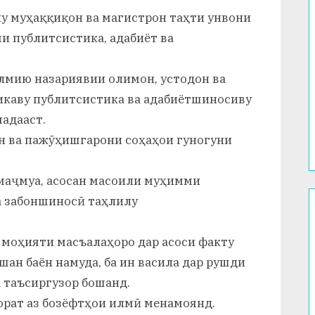
у муҳаққиқон ва магистрон таҳти унвони
и публитсистика, адабиёт ва
лмию назариявии олимон, устодон ва
каву публитсистика ва адабиётшиносиву
адааст.
н ва пажӯҳишгарони соҳаҳои гуногуни
маҷмуа, асосан масоили муҳимми
а забоншиносӣ таҳлилу
моҳияти масъалаҳоро дар асоси факту
шан баён намуда, ба ин васила дар рушди
 таъсиргузор бошанд.
рат аз бозёфтҳои илмӣ менамоянд.