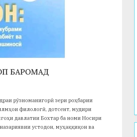
ОП БАРОМАД
едраи рӯзноманигорӣ зери роҳбарии
лмҳои филологӣ, дотсент, мудири
гоҳи давлатии Бохтар ба номи Носири
назариявии устодон, муҳаққиқон ва