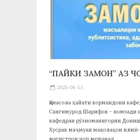
и
Х
у
с
р
а
“ПАЙКИ ЗАМОН” АЗ Ч
в
Posted
2025-06-13
By
on
saidov
Ҳамасола ҳайати кормандони каф
Сангимурод Шарифов – номзади и
кафедраи рӯзноманигории Дониш
Хусрав маҷмуаи мақолаҳои илмӣ-
магистрон чоп мешавад.