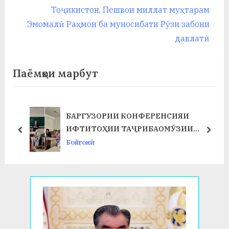
записям
v
e
Тоҷикистон, Пешвои миллат муҳтарам
i
x
Эмомалӣ Раҳмон ба муносибати Рӯзи забони
o
t
давлатӣ
u
P
s
o
Паёмҳои марбут
P
s
o
t
s
:
БАРГУЗОРИИ КОНФЕРЕНСИЯИ
Т
t
ИФТИТОҲИИ ТАҶРИБАОМӮЗИИ
prev
next
:
ИСТЕҲСОЛӢ ДАР ФАКУЛТЕТИ ХИМИЯ
Бойгонӣ
ВА БИОЛОГИЯ