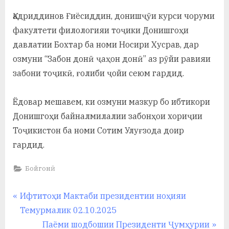
By
on
saidov
у
Қадриддинов Ғиёсиддин, донишҷӯи курси чоруми
с
факултети филологияи тоҷики Донишгоҳи
р
давлатии Бохтар ба номи Носири Хусрав, дар
озмуни “Забон донӣ ҷаҳон донӣ” аз рӯйи равияи
а
забони тоҷикӣ, ғолиби ҷойи сеюм гардид.
в
Ёдовар мешавем, ки озмуни мазкур бо ибтикори
Донишгоҳи байналмилалии забонҳои хориҷии
Тоҷикистон ба номи Сотим Улуғзода доир
гардид.
Бойгонӣ
Навигация
P
Ифтитоҳи Мактаби президентии ноҳияи
r
Темурмалик 02.10.2025
по
e
N
Паёми шодбошии Президенти Ҷумҳурии