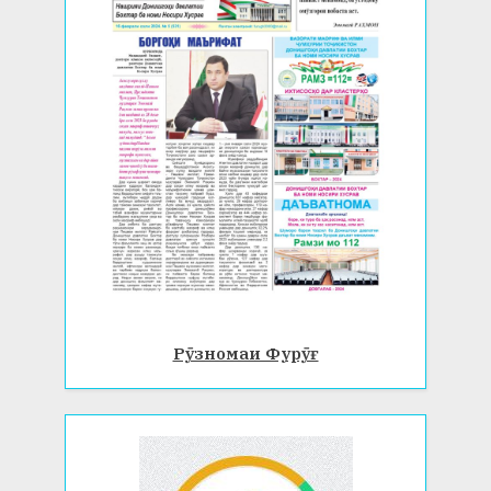
Рӯзномаи Фурӯғ