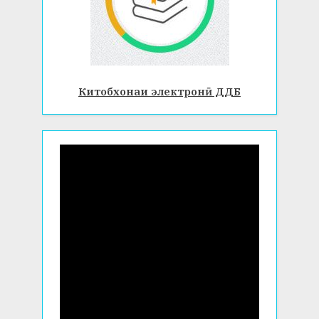
Китобхонаи электронӣ ДДБ