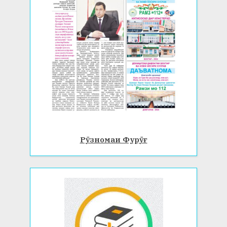
Рӯзномаи Фурӯғ