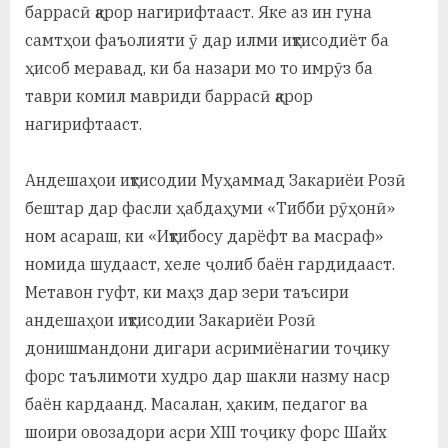
баррасӣ қарор нагирифтааст. Яке аз ин гуна
самтҳои фаъолияти ӯ дар илми иқтисодиёт ба
ҳисоб меравад, ки ба назари мо то имрӯз ба
таври комил мавриди баррасӣ қарор
нагирифтааст.
Андешаҳои иқтисодии Муҳаммад Закариёи Розӣ
бештар дар фасли ҳабдаҳуми «Тибби рӯҳонӣ»
ном асараш, ки «Иқтибосу дарёфт ва масраф»
номида шудааст, хеле ҷолиб баён гардидааст.
Метавон гуфт, ки маҳз дар зери таъсири
андешаҳои иқтисодии Закариёи Розӣ
донишмандони дигари асримиёнагии тоҷику
форс таълимоти худро дар шакли назму наср
баён кардаанд. Масалан, ҳаким, педагог ва
шоири овозадори асри XIII тоҷику форс Шайх