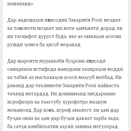
нашаванд».
Дар андешаҳои иқтисодии Закариёи Розӣ меҳнат
ва тақисмоти меҳнат хислати ҷамъиятӣ дорад, ки
ин таснифот дуруст буда, яке аз омилҳои асосии
рушди ҷомеа ба ҳисоб меравад.
Дар шароити мураккаби буҳрони иқтисодӣ
самаркнок истифода намудани захираҳои моддӣ
ва табиӣ аз масъалаҳои асосӣ маҳсуб меёбад. Ин
раванд дар таълимоти Закариёи Розӣ пайваста
таъкид мегардад. Ин донишманд зиёдаравию
исрофкорӣ ва таассубу хурофотро маҳкум
менамояд. Дар воқеъ, исроф амалест, ки ҳам дар
буҷаи оила ва ҳам дар буҷаи давлат зарба зада,
ба сатҳи камбизоатии аҳолӣ замина мегузорад.