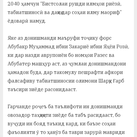
у
2040 ҳамчун “Бистсолаи рушди илмҳои риёзӣ,
табиатшиносӣ ва дақиқ дар соҳаи илму маориф”
с
ёдоварӣ намуд.
р
а
Яке аз донишманди маъруфи тоҷику форс
Абубакр Муҳаммад ибни Закариё ибни Яҳёи Розӣ,
в
ки дар назди аврупоиён бо номҳои Разес ва
Абубатер машҳур аст, аз ҷумлаи донишмандони
ҳамадон буда, дар такомулу пешрафти афкори
фалсафиву табиатшиносии олимони Шарқу Ғарб
таъсири зиёде расонидааст.
Гарчанде роҷеъ ба таълифоти ин донишманди
овозадор таҳқиқоти зиёде ба табъ расидааст, бо
вуҷуди ин бояд таъкид кард, ки баъзе соҳаи
фаъолияти ӯ то ҳанӯз ба таври зарурӣ мавриди