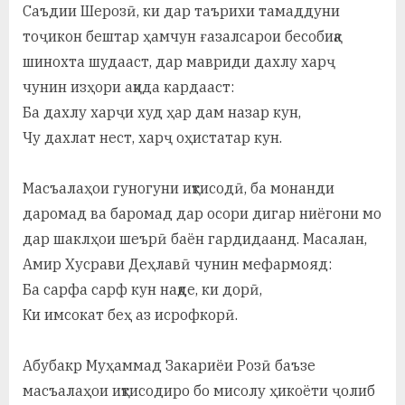
Саъдии Шерозӣ, ки дар таърихи тамаддуни
тоҷикон бештар ҳамчун ғазалсарои бесобиқа
шинохта шудааст, дар мавриди дахлу харҷ
чунин изҳори ақида кардааст:
Ба дахлу харҷи худ ҳар дам назар кун,
Чу дахлат нест, харҷ оҳистатар кун.
Масъалаҳои гуногуни иқтисодӣ, ба монанди
даромад ва баромад дар осори дигар ниёгони мо
дар шаклҳои шеърӣ баён гардидаанд. Масалан,
Амир Хусрави Деҳлавӣ чунин мефармояд:
Ба сарфа сарф кун нақде, ки дорӣ,
Ки имсокат беҳ аз исрофкорӣ.
Абубакр Муҳаммад Закариёи Розӣ баъзе
масъалаҳои иқтисодиро бо мисолу ҳикоёти ҷолиб