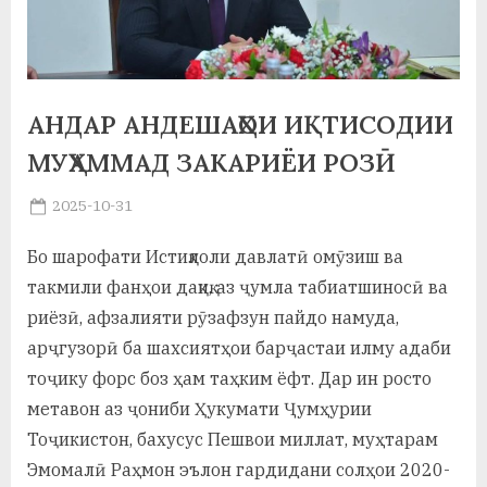
а
н
о
АНДАР АНДЕШАҲОИ ИҚТИСОДИИ
м
МУҲАММАД ЗАКАРИЁИ РОЗӢ
и
Posted
2025-10-31
Н
By
on
saidov
Бо шарофати Истиқлоли давлатӣ омӯзиш ва
о
такмили фанҳои дақиқ, аз ҷумла табиатшиносӣ ва
с
риёзӣ, афзалияти рӯзафзун пайдо намуда,
и
арҷгузорӣ ба шахсиятҳои барҷастаи илму адаби
тоҷику форс боз ҳам таҳким ёфт. Дар ин росто
р
метавон аз ҷониби Ҳукумати Ҷумҳурии
и
Тоҷикистон, бахусус Пешвои миллат, муҳтарам
Х
Эмомалӣ Раҳмон эълон гардидани солҳои 2020-