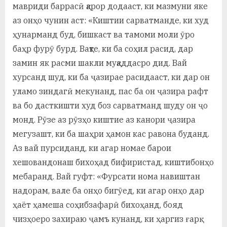
мавриди баррасӣ қарор додааст, ки мазмуни яке
аз онҳо чунин аст: «Киштии сарватманде, ки худ
ҳунарманд буд, бишкаст ва тамоми моли ӯро
баҳр фурӯ бурд. Вақте, ки ба соҳил расид, дар
замин як расми шакли муқаддасро дид. Вай
хурсанд шуд, ки ба ҷазирае расидааст, ки дар он
уламо зиндагӣ мекунанд, пас ба он ҷазира рафт
ва бо дасткишти худ боз сарватманд шуду он ҷо
монд. Рӯзе аз рӯзҳо киштие аз канори ҷазира
мегузашт, ки ба шаҳри ҳамон кас равона буданд.
Аз вай пурсиданд, ки агар номае барои
хешовандонаш бихоҳад бифиристад, киштибонҳо
мебаранд. Вай гуфт: «Фурсати нома навиштан
надорам, вале ба онҳо бигӯед, ки агар онҳо дар
ҳаёт ҳамеша соҳибзафарӣ бихоҳанд, бояд
чизҳоеро захираю ҷамъ кунанд, ки ҳаргиз ғарқ