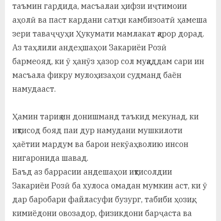
таъмин гардида, масъалаи ҳифзи иҷтимоии
аҳолӣ ва паст кардани сатҳи камбизоатӣ ҳамеша
зери таваҷҷуҳи Ҳукумати мамлакат қарор дорад.
Аз таҳлили андеҳшаҳои Закариёи Розӣ
бармеояд, ки ӯ ҳанӯз ҳазор сол муқаддам сари ин
масъала фикру мулоҳизаҳои судманд баён
намудааст.
Ҳамин тариқ ин донишманд таъкид мекунад, ки
иқтисод бояд паи дур намудани мушкилоти
ҳаётии мардум ва барои некӯаҳволию инсон
нигаронида шавад.
Баъд аз баррасии андешаҳои иқтисолдии
Закариёи Розӣ ба хулоса омадан мумкин аст, ки ӯ
дар баробари файласуфи бузург, табиби ҳозиқ,
кимиёдони овозадор, физикдони барҷаста ва