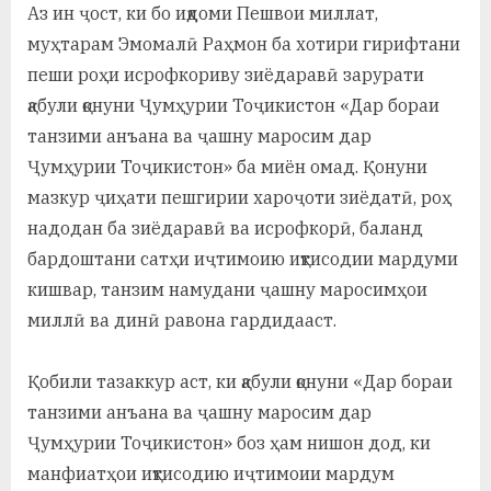
Аз ин ҷост, ки бо иқдоми Пешвои миллат,
муҳтарам Эмомалӣ Раҳмон ба хотири гирифтани
пеши роҳи исрофкориву зиёдаравӣ зарурати
қабули қонуни Ҷумҳурии Тоҷикистон «Дар бораи
танзими анъана ва ҷашну маросим дар
Ҷумҳурии Тоҷикистон» ба миён омад. Қонуни
мазкур ҷиҳати пешгирии хароҷоти зиёдатӣ, роҳ
надодан ба зиёдаравӣ ва исрофкорӣ, баланд
бардоштани сатҳи иҷтимоию иқтисодии мардуми
кишвар, танзим намудани ҷашну маросимҳои
миллӣ ва динӣ равона гардидааст.
Қобили тазаккур аст, ки қабули қонуни «Дар бораи
танзими анъана ва ҷашну маросим дар
Ҷумҳурии Тоҷикистон» боз ҳам нишон дод, ки
манфиатҳои иқтисодию иҷтимоии мардум