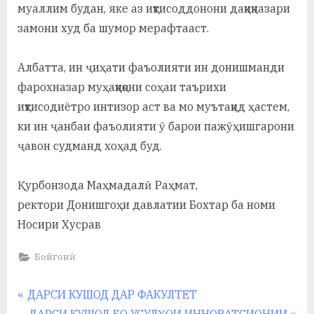
муаллим будан, яке аз иқтисоддонони дақиқназари
замони худ ба шумор мерафтааст.
Албатта, ин ҷиҳати фаъолияти ин донишманди
фарохназар муҳаққиқони соҳаи таърихи
иқтисодиётро интизор аст ва мо муътақид ҳастем,
ки ин ҷанбаи фаъолияти ӯ барои пажӯҳишгарони
ҷавон судманд хоҳад буд.
Қурбонзода Маҳмадалӣ Раҳмат,
ректори Донишгоҳи давлатии Бохтар ба номи
Носири Хусрав
Бойгонӣ
Навигация
P
ДАРСИ КУШОД ДАР ФАКУЛТЕТ
r
N