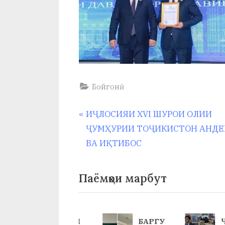
Бойгонӣ
Навигация
P
ИҶЛОСИЯИ XVI ШУРОИ ОЛИИ
r
ҶУМҲУРИИ ТОҶИКИСТОН АНД
по
e
ВА ИҚТИБОС
v
записям
i
Паёмҳои марбут
o
u
s
ИСТИ
БАРГУ
Ҷ