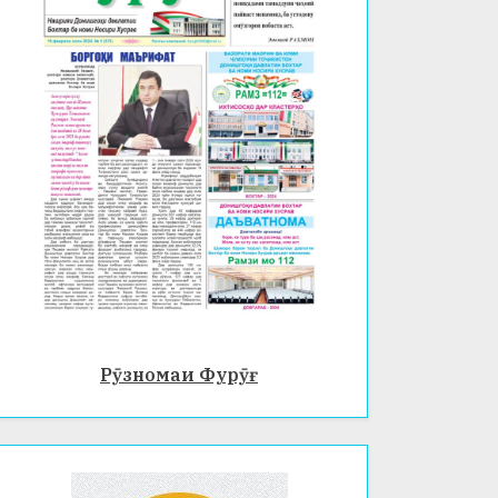
Рӯзномаи Фурӯғ