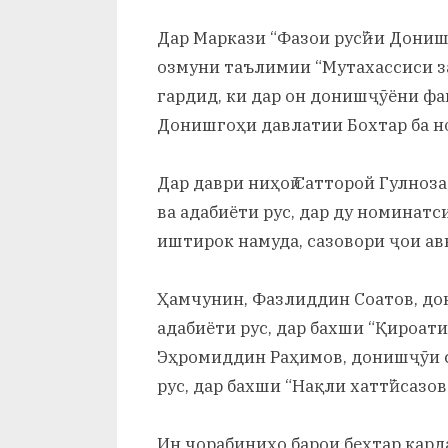
и
By
on
saidov
Дар Маркази “Фазои русӣ”-и Дониш
Х
озмуни таълимии “Мутахассиси за
у
гардид, ки дар он донишҷӯёни фа
с
Донишгоҳи давлатии Бохтар ба н
р
Дар даври ниҳоӣ Сатторой Гулноз
а
ва адабиёти рус, дар ду номинатси
в
иштирок намуда, сазовори ҷои ав
Ҳамчунин, Фазлиддин Соатов, до
адабиёти рус, дар бахши “Қироат
Эҳромиддин Раҳимов, донишҷӯи с
рус, дар бахши “Нақли хаттӣ” саз
Ин чорабиниҳо барои беҳтар кар