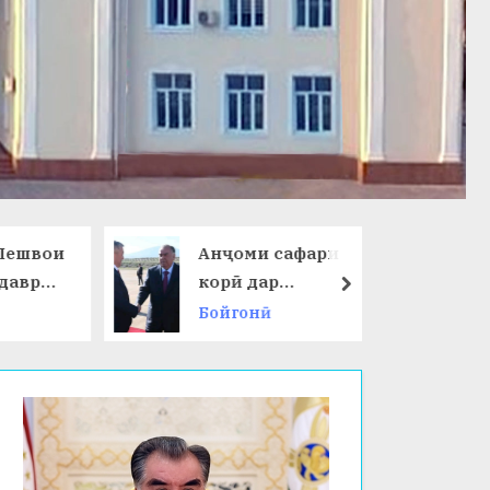
ешвои
Анҷоми сафари
даври
корӣ дар
next
Ҷумҳурии
Бойгонӣ
 ҷаҳон
Қирғизистон