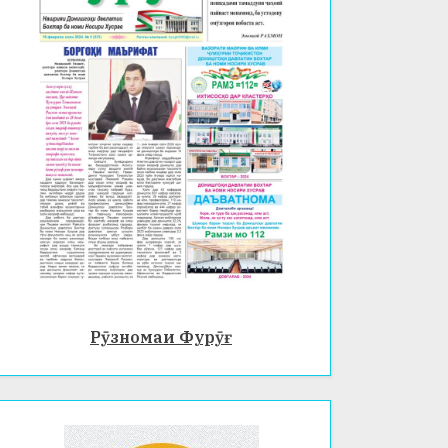
Рӯзномаи Фурӯғ