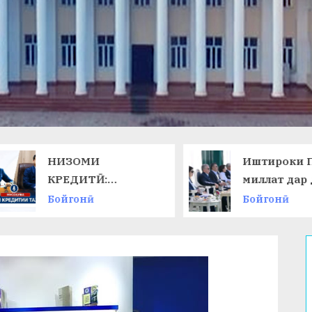
НИЗОМИ
Иштироки П
КРЕДИТӢ:
миллат дар 
ТАЛАБОТИ ЗАМОН
ниҳоии
Бойгонӣ
Бойгонӣ
ВА ИМКОНОТИ
Чемпионати
НАВ