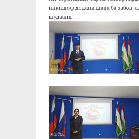
инкишоф додани шавқ ба забон, ад
шудаанд.