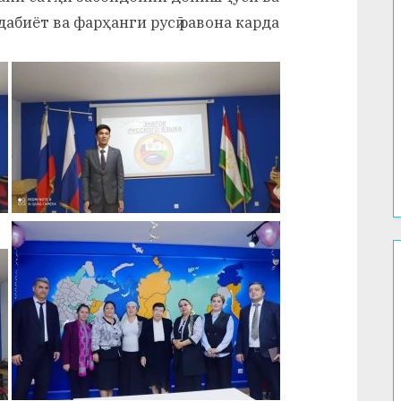
абиёт ва фарҳанги русӣ равона карда