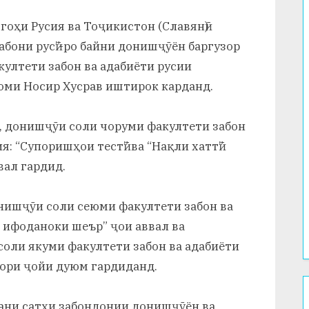
гоҳи Русия ва Тоҷикистон (Славянӣ)
бони русӣ”-ро байни донишҷӯён баргузор
култети забон ва адабиёти русии
оми Носир Хусрав иштирок карданд.
а, донишҷӯи соли чоруми факултети забон
я: “Супоришҳои тестӣ” ва “Нақли хаттӣ”
вал гардид.
нишҷӯи соли сеюми факултети забон ва
и ифоданоки шеър” ҷои аввал ва
оли якуми факултети забон ва адабиёти
овори ҷойи дуюм гардиданд.
дани сатҳи забондонии донишҷӯён ва