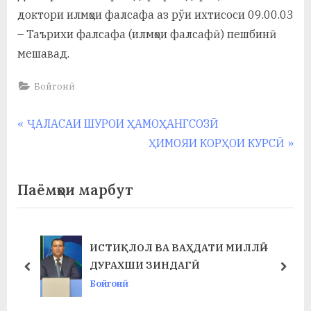
доктори илмҳои фалсафа аз рўи ихтисоси 09.00.03
– Таърихи фалсафа (илмҳои фалсафӣ) пешбинӣ
мешавад.
Бойгонӣ
Навигация
P
ҶАЛАСАИ ШУРОИ ҲАМОҲАНГСОЗӢ
r
N
ҲИМОЯИ КОРҲОИ КУРСӢ
по
e
e
записям
v
x
Паёмҳои марбут
i
t
o
P
u
o
ИСТИҚЛОЛ ВА ВАҲДАТИ МИЛЛӢ –
s
s
ДУРАХШИ ЗИНДАГӢ
prev
next
P
t
Бойгонӣ
o
: