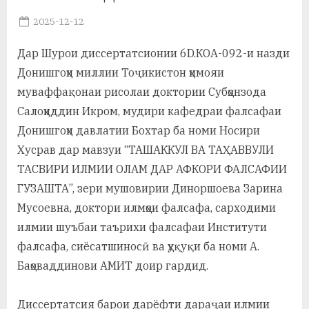
у
Posted
2025-12-12
с
By
on
saidov
Дар Шурои диссертатсионии 6D.КОА-092-и назди
р
Донишгоҳи миллии Тоҷикистон ҳимояи
а
муваффақонаи рисолаи доктории Субҳонзода
в
Салоҳиддин Икром, мудири кафедраи фалсафаи
Донишгоҳи давлатии Бохтар ба номи Носири
Хусрав дар мавзуи “ТАШАККУЛ ВА ТАҲАВВУЛИ
ТАСВИРИ ИЛМИИ ОЛАМ ДАР АФКОРИ ФАЛСАФИИ
ГУЗАШТА”, зери мушовирии Диноршоева Зарина
Мусоевна, доктори илмҳои фалсафа, сарходими
илмии шуъбаи таърихи фалсафаи Институти
фалсафа, сиёсатшиносӣ ва ҳуқуқи ба номи А.
Баҳоваддинови АМИТ доир гардид.
Диссертатсия барои дарёфти дараҷаи илмии