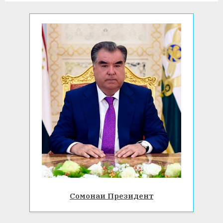
s
t
:
Сомонаи Президент