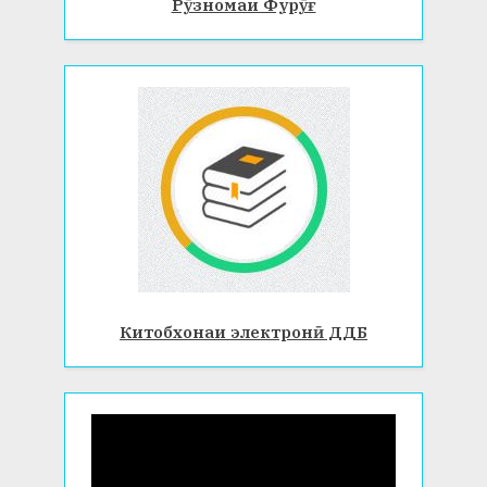
Рӯзномаи Фурӯғ
Китобхонаи электронӣ ДДБ